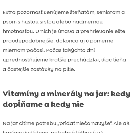
Extra pozornosť venújeme šteňatám, seniorom a
psom s hustou srsťou alebo nadmernou
hmotnosťou. U nich je únava a prehrievanie ešte
pravdepodobnejšie, dokonca aj v pomerne
miernom počasí. Počas takýchto dní
uprednostňujeme kratšie prechádzky, viac tieňa
a častejšie zastávky na pitie.
Vitamíny a minerály na jar: kedy
dopĺňame a kedy nie
Na jar cítime potrebu „pridať niečo navyše“. Ale ak
krmíme vyvážene, potrebné látky sú už