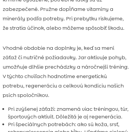
zabezpečené. Pružne dopĺňame vitamíny a
minerály podľa potreby. Pri prebytku riskujeme,
že stratia účinok, alebo môžeme spôsobiť škodu.
Vhodné obdobie na doplnky je, keď sa mení
záťaž či nutričné požiadavky. Jar aktivuje pohyb,
umožňuje dlhšie prechádzky a náročnejší tréning.
V týchto chvíľach hodnotíme energetickú
potrebu, regeneráciu a celkovú kondíciu našich
psích spoločníkov.
Pri zvýšenej záťaži: znamená viac tréningov, túr,
športových aktivít. Dôležitá je aj regenerácia.
Pri špeciálnych potrebách: ako sú koža, srsť,