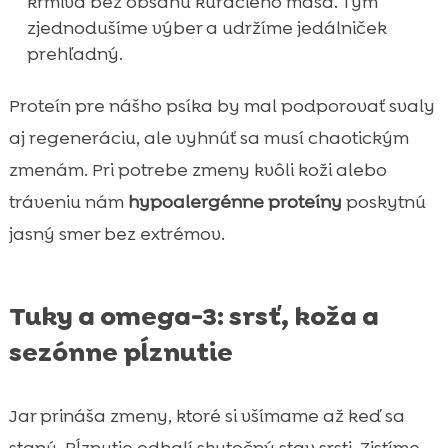
krmivá bez obsahu kuracieho mäsa. Tým
zjednodušíme výber a udržíme jedálniček
prehľadný.
Proteín pre nášho psíka by mal podporovať svaly
aj regeneráciu, ale vyhnúť sa musí chaotickým
zmenám. Pri potrebe zmeny kvôli koži alebo
tráveniu nám
hypoalergénne proteíny
poskytnú
jasný smer bez extrémov.
Tuky a omega-3: srsť, koža a
sezónne pĺznutie
Jar prináša zmeny, ktoré si všímame až keď sa