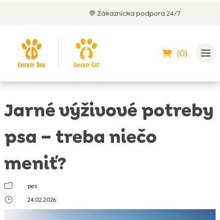
💬 Zákaznícka podpora 24/7
(0)
Jarné výživové potreby
psa – treba niečo
meniť?
m
pes
}
24.02.2026