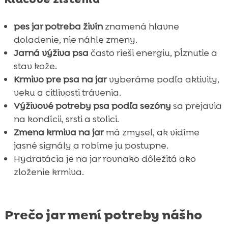
pes jar potreba živín
znamená hlavne
doladenie, nie náhle zmeny.
Jarná výživa psa
často rieši energiu, pĺznutie a
stav kože.
Krmivo pre psa na jar
vyberáme podľa aktivity,
veku a citlivosti trávenia.
Výživové potreby psa podľa sezóny
sa prejavia
na kondícii, srsti a stolici.
Zmena krmiva na jar
má zmysel, ak vidíme
jasné signály a robíme ju postupne.
Hydratácia je na jar rovnako dôležitá ako
zloženie krmiva.
Prečo jar mení potreby nášho