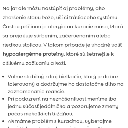
Na jar ale môžu nastúpiť aj problémy, ako
zhoršenie stavu kože, uší či tráviaceho systému.
Častou príčinou je alergia na kuracie mäso, ktorá
sa prejavuje svrbením, začervenaním alebo
riedkou stolicou. V takom prípade je vhodné voliť
hypoalergénne proteíny
, ktoré sú šetrnejšie k
citlivému zažívaniu a koži.
Volme stabilný zdroj bielkovín, ktorý je dobre
tolerovaný a dodržujme ho dostatočne dlho na
zaznamenanie reakcie.
Pri podozrení na neznášanlivosť meníme iba
jednu súčasť jedálnička a pozorujeme zmeny
počas niekoľkých týždňov.
Ak máme problém s kuracinou, vyberajme