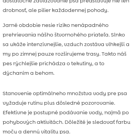
dostatočné zavlažovanie psa predstavuje nie len
drobnosť, ale pilier každodennej pohody.
Jarné obdobie nesie riziko nenápadného
prehrievania nášho štvornohého priateľa. Slnko
sa ukáže intenzívnejšie, vzduch zostáva vlhkejší a
my po zimnej pauze rozširujeme trasy. Takto náš
pes rýchlejšie prichádza o tekutiny, a to
dýchaním a behom.
Stanovenie optimálneho množstva vody pre psa
vyžaduje rutinu plus dôsledné pozorovanie.
Efektívne je postupné podávanie vody, najmä po
pohybových aktivitách. Dôležité je sledovať farbu
moču a dennú vitalitu psa.