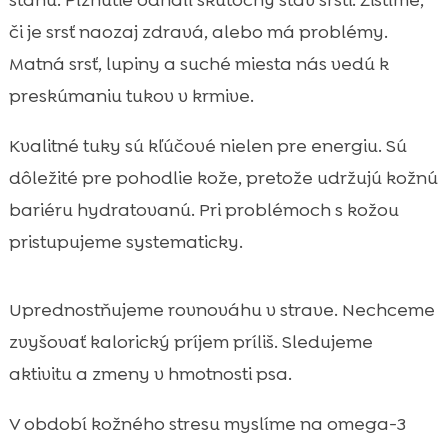
stanú. Pĺznutie odhalí skutočný stav srsti. Zistíme,
či je srsť naozaj zdravá, alebo má problémy.
Matná srsť, lupiny a suché miesta nás vedú k
preskúmaniu tukov v krmive.
Kvalitné tuky sú kľúčové nielen pre energiu. Sú
dôležité pre pohodlie kože, pretože udržujú kožnú
bariéru hydratovanú. Pri problémoch s kožou
pristupujeme systematicky.
Uprednostňujeme rovnováhu v strave. Nechceme
zvyšovať kalorický príjem príliš. Sledujeme
aktivitu a zmeny v hmotnosti psa.
V období kožného stresu myslíme na omega-3