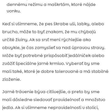
dennému režimu a maškrtám, ktoré nájde
vonku.
Keď si všimneme, že pes škrabe uši, labky, alebo
brucho, môže to byť znakom, že mu chýbajú
určité živiny. Ak sa srsť mení rýchlejšie ako
obvykle, je čas zamyslieť sa nad úpravou stravy.
Môže byť potrebné prispôsobiť jedálniček alebo
zvážiť špeciálne jarné krmivo. Vyberať by sme
mali také, ktoré je dobre tolerované a má stabilné
zloženie.
Jarné trávenie býva citlivejšie, a preto by sme
mali dôsledne sledovať pravidelnosť a množstvo
jedla. Ak si všimneme nepravidelnosti v stolici,