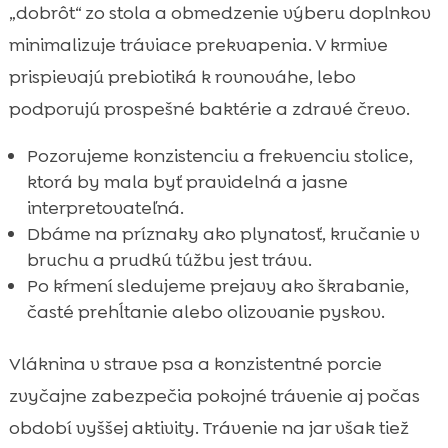
„dobrôt“ zo stola a obmedzenie výberu doplnkov
minimalizuje tráviace prekvapenia. V krmive
prispievajú prebiotiká k rovnováhe, lebo
podporujú prospešné baktérie a zdravé črevo.
Pozorujeme konzistenciu a frekvenciu stolice,
ktorá by mala byť pravidelná a jasne
interpretovateľná.
Dbáme na príznaky ako plynatosť, kručanie v
bruchu a prudkú túžbu jest trávu.
Po kŕmení sledujeme prejavy ako škrabanie,
časté prehĺtanie alebo olizovanie pyskov.
Vláknina v strave psa a konzistentné porcie
zvyčajne zabezpečia pokojné trávenie aj počas
období vyššej aktivity. Trávenie na jar však tiež