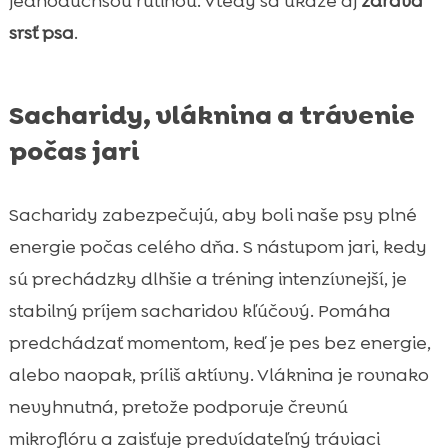
jednoduchšou rutinou. Vtedy sa ukáže aj
zdravá
srsť psa
.
Sacharidy, vláknina a trávenie
počas jari
Sacharidy zabezpečujú, aby boli naše psy plné
energie počas celého dňa. S nástupom jari, kedy
sú prechádzky dlhšie a tréning intenzívnejší, je
stabilný príjem sacharidov kľúčový. Pomáha
predchádzať momentom, keď je pes bez energie,
alebo naopak, príliš aktívny. Vláknina je rovnako
nevyhnutná, pretože podporuje črevnú
mikroflóru a zaisťuje predvídateľný tráviaci