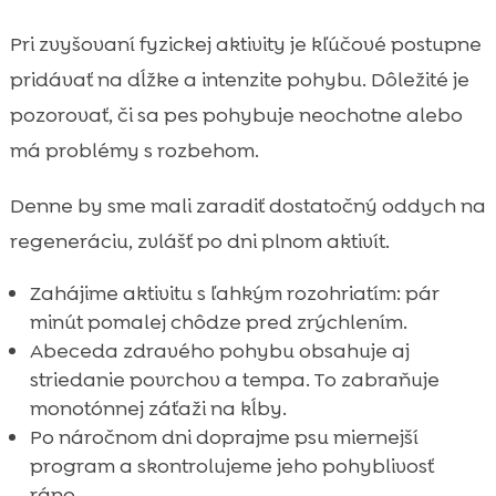
Pri zvyšovaní fyzickej aktivity je kľúčové postupne
pridávať na dĺžke a intenzite pohybu. Dôležité je
pozorovať, či sa pes pohybuje neochotne alebo
má problémy s rozbehom.
Denne by sme mali zaradiť dostatočný oddych na
regeneráciu, zvlášť po dni plnom aktivít.
Zahájime aktivitu s ľahkým rozohriatím: pár
minút pomalej chôdze pred zrýchlením.
Abeceda zdravého pohybu obsahuje aj
striedanie povrchov a tempa. To zabraňuje
monotónnej záťaži na kĺby.
Po náročnom dni doprajme psu miernejší
program a skontrolujeme jeho pohyblivosť
ráno.