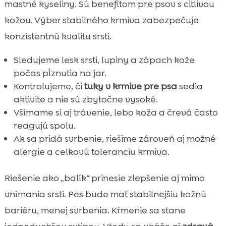
mastné kyseliny. Sú benefitom pre psov s citlivou
kožou. Výber stabilného krmiva zabezpečuje
konzistentnú kvalitu srsti.
Sledujeme lesk srsti, lupiny a zápach kože
počas pĺznutia na jar.
Kontrolujeme, či
tuky v krmive pre psa
sedia
aktivite a nie sú zbytočne vysoké.
Všímame si aj trávenie, lebo koža a črevá často
reagujú spolu.
Ak sa pridá svrbenie, riešime zároveň aj možné
alergie a celkovú toleranciu krmiva.
Riešenie ako „balík“ prinesie zlepšenie aj mimo
vnímania srsti. Pes bude mať stabilnejšiu kožnú
bariéru, menej svrbenia. Kŕmenie sa stane