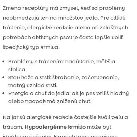
Zmena receptúry má zmysel, keď sa problémy
neobmedzujú len na množstvo jedla. Pre citlivé
trávenie, alergické reakcie alebo pri zvláštnych
potrebách aktívnych psov je často lepšie voliť
špecifický typ krmiva.
Problémy s trávením: nadúvanie, mäkšia
stolica.
Stav kože a srsti: škrabanie, začervenanie,
matný vzhľad srsti.
Energia a chuť do jedla: ak je pes príliš hladný
alebo naopak má zníženú chuť.
Na jar sú alergické reakcie častejšie kvôli peľu a
trávam.
Hypoalergénne krmivo
môže byť
ideálnym riešením. Napriek tomu nesmieme