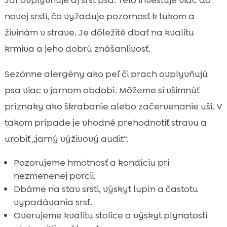
Jar ovplyvňuje aj srsť psa. Telo investuje viac do
novej srsti, čo vyžaduje pozornosť k tukom a
živinám v strave. Je dôležité dbať na kvalitu
krmiva a jeho dobrú znášanlivosť.
Sezónne alergény ako peľ či prach ovplyvňujú
psa viac v jarnom období. Môžeme si všimnúť
príznaky ako škrabanie alebo začervenanie uší. V
takom prípade je vhodné prehodnotiť stravu a
urobiť „jarný výživový audit“.
Pozorujeme hmotnosť a kondíciu pri
nezmenenej porcii.
Dbáme na stav srsti, výskyt lupín a častotu
vypadávania srsť.
Overujeme kvalitu stolice a výskyt plynatosti