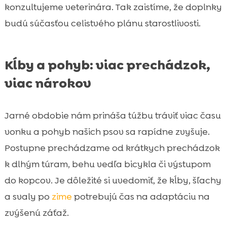
konzultujeme veterinára. Tak zaistíme, že doplnky
budú súčasťou celistvého plánu starostlivosti.
Kĺby a pohyb: viac prechádzok,
viac nárokov
Jarné obdobie nám prináša túžbu tráviť viac času
vonku a pohyb našich psov sa rapídne zvyšuje.
Postupne prechádzame od krátkych prechádzok
k dlhým túram, behu vedľa bicykla či výstupom
do kopcov. Je dôležité si uvedomiť, že kĺby, šľachy
a svaly po
zime
potrebujú čas na adaptáciu na
zvýšenú záťaž.