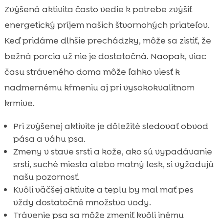
Zvýšená aktivita často vedie k potrebe zvýšiť
energetický príjem našich štvornohých priateľov.
Keď pridáme dlhšie prechádzky, môže sa zistiť, že
bežná porcia už nie je dostatočná. Naopak, viac
času stráveného doma môže ľahko viesť k
nadmernému kŕmeniu aj pri vysokokvalitnom
krmive.
Pri zvýšenej aktivite je dôležité sledovať obvod
pása a váhu psa.
Zmeny v stave srsti a kože, ako sú vypadávanie
srsti, suché miesta alebo matný lesk, si vyžadujú
našu pozornosť.
Kvôli väčšej aktivite a teplu by mal mať pes
vždy dostatočné množstvo vody.
Trávenie psa sa môže zmeniť kvôli inému