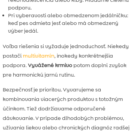
rekonvalescencia alebo kĺby. Hľadáme cielenú
podporu.
Pri vyberavosti alebo obmedzenom jedálničku:
keď pes odmieta jesť alebo má obmedzený
výber jedál.
Voľba riešenia si vyžaduje jednoduchosť. Niekedy
postačí
multivitamín
, inokedy konkrétnejšia
podpora.
Vyvážené krmivo
potom doplní zvyšok
pre harmonickú jarnú rutinu.
Bezpečnosť je prioritou. Vyvarujeme sa
kombinovania viacerých produktov s totožným
účinkom. Tiež dodržiavame odporučené
dávkovanie. V prípade dlhodobých problémov,
užívania liekov alebo chronických diagnóz radšej