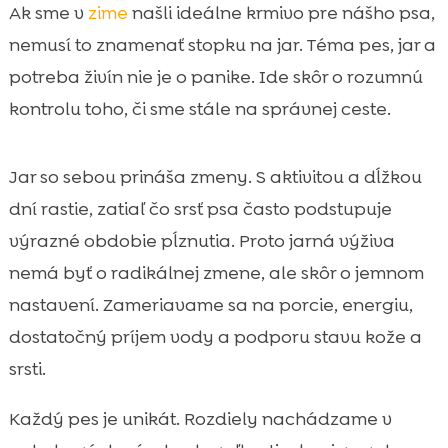
Prečo jar mení potreby nášho psa
Ak sme v
zime
našli ideálne krmivo pre nášho psa,

pes jar potreba živín: čo sa v praxi
nemusí to znamenať stopku na jar. Téma pes, jar a

najčastejšie mení
potreba živín nie je o panike. Ide skôr o rozumnú
Jarná kondícia a hmotnosť: upravujeme

kontrolu toho, či sme stále na správnej ceste.
porcie alebo zloženie?
Proteíny na jar: svaly, regenerácia a

Jar so sebou prináša zmeny. S aktivitou a dĺžkou
alergie
dní rastie, zatiaľ čo srsť psa často podstupuje
Tuky a omega-3: srsť, koža a sezónne

pĺznutie
výrazné obdobie pĺznutia. Proto jarná výživa
Sacharidy, vláknina a trávenie počas jari
nemá byť o radikálnej zmene, ale skôr o jemnom

Hydratácia a jarné prehriatie: voda je
nastavení. Zameriavame sa na porcie, energiu,

živina
dostatočný príjem vody a podporu stavu kože a
Vitamíny a minerály na jar: kedy dopĺňame

srsti.
a kedy nie
Kĺby a pohyb: viac prechádzok, viac
Každý pes je unikát. Rozdiely nachádzame v

nárokov