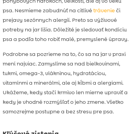
pohybových nárokoch, veľkosti, ale aj vo veku
Sezónne alergie a citlivá koža: výživa ako

psa. Nesmieme zabudnúť na citlivé
trávenie
či
podpora
prejavy sezónnych alergií. Preto sa výživové
Ako bezpečne prejdeme na nové krmivo

potreby na jar líšia. Dôležité je sledovať kondíciu
(ak sa rozhodneme meniť)
psa a podľa toho robiť malé, premyslené úpravy.
CricksyDog na jar: praktické riešenia pre

citlivých aj vyberavých psov
Podrobne sa pozrieme na to, čo sa na jar v praxi
Záver

mení najviac. Zamyslíme sa nad bielkovinami,
FAQ

tukmi, omega-3, vlákninou, hydratáciou,
vitamínmi a minerálmi, ale aj kĺbmi a alergiami.
Ukážeme, kedy stačí krmivo len mierne upraviť a
kedy je vhodné rozmýšľať o jeho zmene. Všetko
samozrejme postupne a bez stresu pre psa.
Kľúčové zistenia