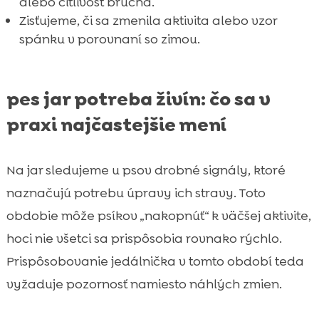
alebo citlivosť brucha.
Zisťujeme, či sa zmenila aktivita alebo vzor
spánku v porovnaní so zimou.
pes jar potreba živín: čo sa v
praxi najčastejšie mení
Na jar sledujeme u psov drobné signály, ktoré
naznačujú potrebu úpravy ich stravy. Toto
obdobie môže psíkov „nakopnúť“ k väčšej aktivite,
hoci nie všetci sa prispôsobia rovnako rýchlo.
Prispôsobovanie jedálnička v tomto období teda
vyžaduje pozornosť namiesto náhlých zmien.