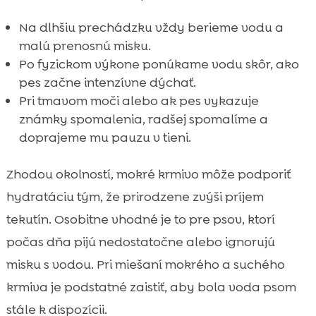
Na dlhšiu prechádzku vždy berieme vodu a
malú prenosnú misku.
Po fyzickom výkone ponúkame vodu skôr, ako
pes začne intenzívne dýchať.
Pri tmavom moči alebo ak pes vykazuje
známky spomalenia, radšej spomalíme a
doprajeme mu pauzu v tieni.
Zhodou okolností, mokré krmivo môže podporiť
hydratáciu tým, že prirodzene zvýši príjem
tekutín. Osobitne vhodné je to pre psov, ktorí
počas dňa pijú nedostatočne alebo ignorujú
misku s vodou. Pri miešaní mokrého a suchého
krmiva je podstatné zaistiť, aby bola voda psom
stále k dispozícii.