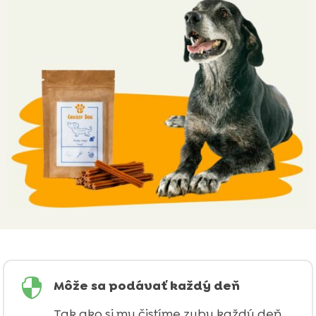

Môže sa podávať každý deň
Tak ako si my čistíme zuby každý deň,