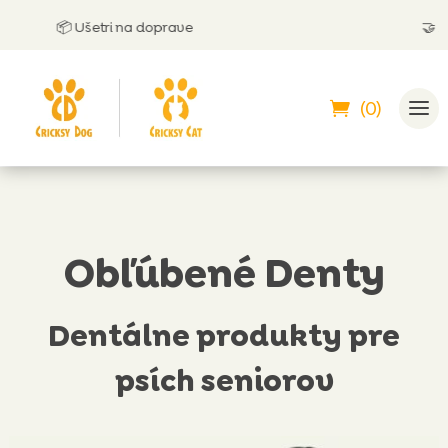
📦 Ušetri na doprave
🤝 Môžeš 
(0)
Obľúbené Denty
Dentálne produkty pre
psích seniorov