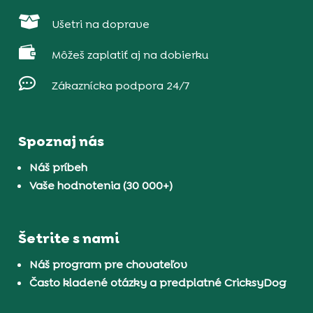

Ušetri na doprave

Môžeš zaplatiť aj na dobierku

Zákaznícka podpora 24/7
Spoznaj nás
Náš príbeh
Vaše hodnotenia (30 000+)
Šetrite s nami
Náš program pre chovateľov
Často kladené otázky a predplatné CricksyDog