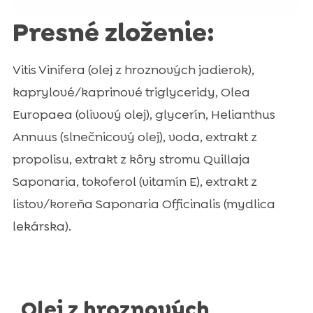
Presné zloženie:
Vitis Vinifera (olej z hroznových jadierok),
kaprylové/kaprinové triglyceridy, Olea
Europaea (olivový olej), glycerín, Helianthus
Annuus (slnečnicový olej), voda, extrakt z
propolisu, extrakt z kôry stromu Quillaja
Saponaria, tokoferol (vitamín E), extrakt z
listov/koreňa Saponaria Officinalis (mydlica
lekárska).
Olej z hroznových