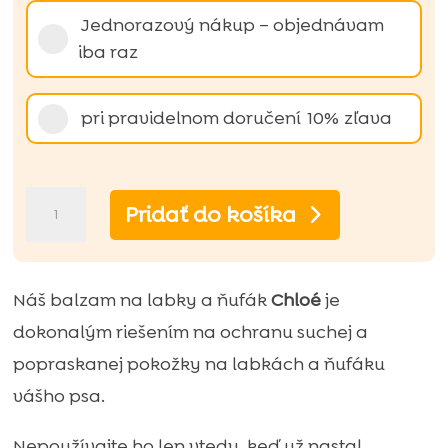
Vyberte
Jednorazový nákup – objednávam
typ
iba raz
nákupu
pri pravidelnom doručení
10%
zľava
množstvo
Pridať do košíka
Chloé
ochranný
balzam
Náš balzam na labky a ňufák
Chloé
je
na
dokonalým riešením na ochranu suchej a
labky
popraskanej pokožky na labkách a ňufáku
a
vášho psa.
ňufák:
Nepoužívajte ho len vtedy, keď už nastal