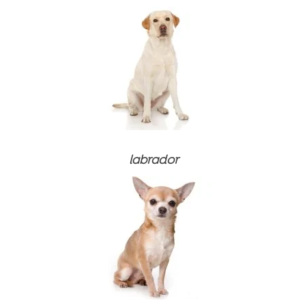
Suché krmivá
labrador
Omáčky na suché krmivo
⚽ FUTBALOVÝ BALÍK
Mokré krmivá (konzervy)
Suché krmivá
⚽ FUTBALOVÝ BALÍK
Pochúťky
Omáčky na suché krmivo
Suché krmivá
Suché krmivá
Výživové doplnky a vitamíny
Mokré krmivá (konzervy)
Omáčky na suché krmivo
Omáčky na suché krmivo
Suché krmivá
Produkty na starostlivosť
Pochúťky
Mokré krmivá (konzervy)
Mokré krmivá (konzervy)
Mokré krmivá
Dentálne produkty
Pochúťky
Pochúťky
Podstielky pre mačky
Výživové doplnky a vitamíny
Dentálne produkty
Dentálne produkty