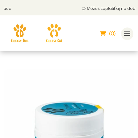
🤝 Môžeš zaplatiť aj na dobierku
(0)