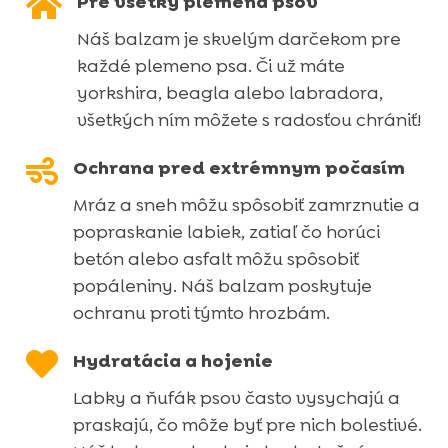

Pre všetky plemená psov
Náš balzam je skvelým darčekom pre
každé plemeno psa. Či už máte
yorkshira, beagla alebo labradora,
všetkých ním môžete s radosťou chrániť!

Ochrana pred extrémnym počasím
Mráz a sneh môžu spôsobiť zamrznutie a
popraskanie labiek, zatiaľ čo horúci
betón alebo asfalt môžu spôsobiť
popáleniny. Náš balzam poskytuje
ochranu proti týmto hrozbám.

Hydratácia a hojenie
Labky a ňufák psov často vysychajú a
praskajú, čo môže byť pre nich bolestivé.