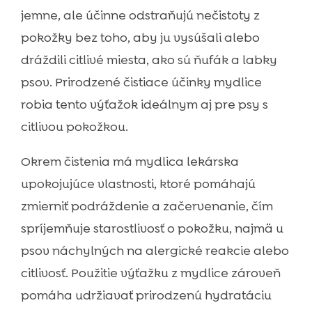
jemne, ale účinne odstraňujú nečistoty z
pokožky bez toho, aby ju vysúšali alebo
dráždili citlivé miesta, ako sú ňufák a labky
psov. Prirodzené čistiace účinky mydlice
robia tento výťažok ideálnym aj pre psy s
citlivou pokožkou.
Okrem čistenia má mydlica lekárska
upokojujúce vlastnosti, ktoré pomáhajú
zmierniť podráždenie a začervenanie, čím
spríjemňuje starostlivosť o pokožku, najmä u
psov náchylných na alergické reakcie alebo
citlivosť. Použitie výťažku z mydlice zároveň
pomáha udržiavať prirodzenú hydratáciu