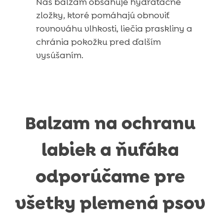
Náš balzam obsahuje hydratačné
zložky, ktoré pomáhajú obnoviť
rovnováhu vlhkosti, liečia praskliny a
chránia pokožku pred ďalším
vysúšaním.
Balzam na ochranu
labiek a ňufáka
odporúčame pre
všetky plemená psov