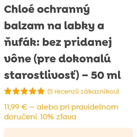
Chloé ochranný
balzam na labky a
ňufák: bez pridanej
vône (pre dokonalú
starostlivosť) – 50 ml
(
5
recenzií zákazníkov)
Hodnotenie
11,99
€
—
alebo pri pravidelnom
5.00
z 5
doručení
10%
zľava
na základe
zákaznícky
ch recenzií