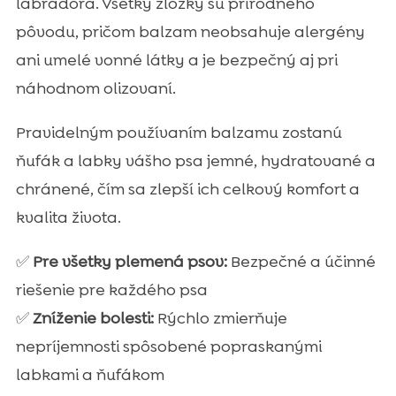
labradora. Všetky zložky sú prírodného
pôvodu, pričom balzam neobsahuje alergény
ani umelé vonné látky a je bezpečný aj pri
náhodnom olizovaní.
Pravidelným používaním balzamu zostanú
ňufák a labky vášho psa jemné, hydratované a
chránené, čím sa zlepší ich celkový komfort a
kvalita života.
✅
Pre všetky plemená psov:
Bezpečné a účinné
riešenie pre každého psa
✅
Zníženie bolesti:
Rýchlo zmierňuje
nepríjemnosti spôsobené popraskanými
labkami a ňufákom