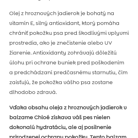
Olej z hroznových jadierok je bohatý na
vitamín E, silný antioxidant, ktorý pomáha
chrániť pokožku psa pred škodlivými vplyvmi
prostredia, ako je znečistenie alebo UV
žiarenie. Antioxidanty zohrávajú dôležitú
úlohu pri ochrane buniek pred poškodením
a predchádzaní predčasnému starnutiu, čím
zaisťujú, že pokožka vášho psa zostane
dlhodobo zdravá.
Vďaka obsahu oleja z hroznových jadierok v
balzame Chloé získava váš pes nielen
dokonalú hydratáciu, ale aj posilnenie
prirodzenej ochrany pokožky. Tento balzam