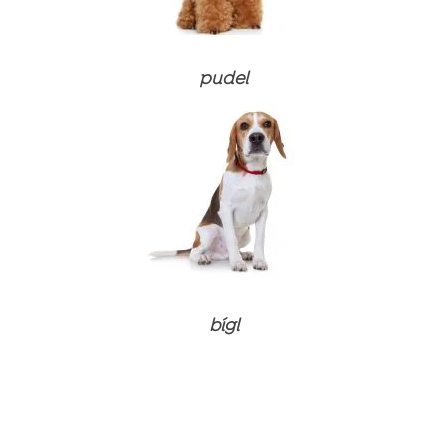
pudel
bígl