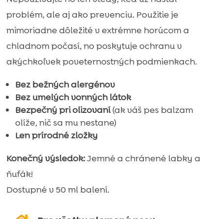
bez
problém, ale aj ako prevenciu. Použitie je
pridanej
mimoriadne dôležité v extrémne horúcom a
vône
chladnom počasí, no poskytuje ochranu v
(pre
akýchkoľvek poveternostných podmienkach.
dokonalú
starostlivosť)
Bez bežných alergénov
Bez umelých vonných látok
–
Bezpečný pri olizovaní
(ak váš pes balzam
50
olíže, nič sa mu nestane)
ml
Len prírodné zložky
Konečný výsledok:
Jemné a chránené labky a
ňufák!
Dostupné v 50 ml balení.