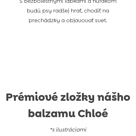
S bezbolestnými labkami a ňufákom
budú psy radšej hrať, chodiť na
prechádzky a objavovať svet.
Prémiové zložky nášho
balzamu Chloé
*s ilustráciami