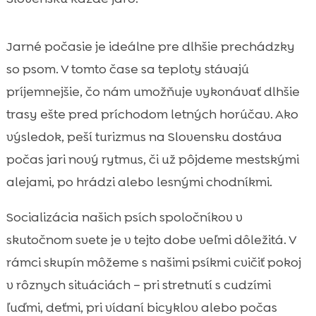
Jarné počasie je ideálne pre dlhšie prechádzky
so psom. V tomto čase sa teploty stávajú
príjemnejšie, čo nám umožňuje vykonávať dlhšie
trasy ešte pred príchodom letných horúčav. Ako
výsledok, peší turizmus na Slovensku dostáva
počas jari nový rytmus, či už pôjdeme mestskými
alejami, po hrádzi alebo lesnými chodníkmi.
Socializácia našich psích spoločníkov v
skutočnom svete je v tejto dobe veľmi dôležitá. V
rámci skupín môžeme s našimi psíkmi cvičiť pokoj
v rôznych situáciách – pri stretnutí s cudzími
ľuďmi, deťmi, pri vídaní bicyklov alebo počas