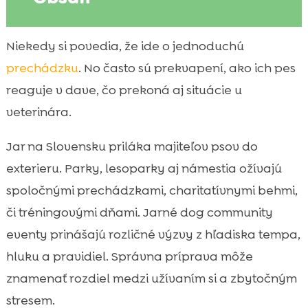
Prečo sú jarné komunitné podujatia so
Niekedy si povedia, že ide o jednoduchú

psami také obľúbené na Slovensku
prechádzku
. No často sú prekvapení, ako ich pes
Typy jarných akcií pre psíčkarov:

reaguje v dave, čo prekoná aj situácie u
prechádzky, tréningy, behy aj adopcie
veterinára.
Ako si vybrať správne podujatie podľa

povahy a kondície nášho psa
Jar na Slovensku priláka majiteľov psov do
pes jar komunitné podujatie: čo si overiť

exterieru. Parky, lesoparky aj námestia ožívajú
vopred, aby sme sa vyhli stresu
spoločnými prechádzkami, charitatívnymi behmi,
Doklady, očkovania a základná

či tréningovými dňami. Jarné dog community
veterinárna príprava pred jarou
eventy prinášajú rozličné výzvy z hľadiska tempa,
Čo zbaliť do výbavy na podujatie:

hluku a pravidiel. Správna príprava môže
praktický zoznam pre nás aj psa
znamenať rozdiel medzi užívaním si a zbytočným
Hydratácia, kŕmenie a načasovanie jedla

pred akciou
stresem.