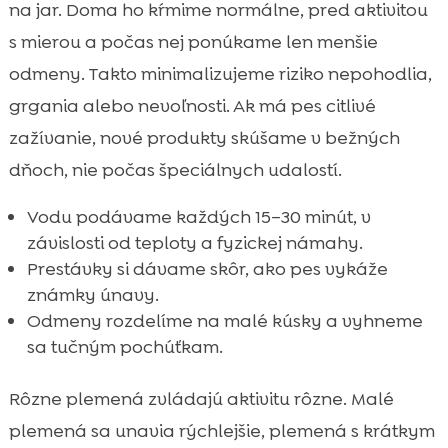
na jar. Doma ho kŕmime normálne, pred aktivitou
s mierou a počas nej ponúkame len menšie
odmeny. Takto minimalizujeme riziko nepohodlia,
grgania alebo nevoľnosti. Ak má pes citlivé
zažívanie, nové produkty skúšame v bežných
dňoch, nie počas špeciálnych udalostí.
Vodu podávame každých 15–30 minút, v
závislosti od teploty a fyzickej námahy.
Prestávky si dávame skôr, ako pes vykáže
známky únavy.
Odmeny rozdelíme na malé kúsky a vyhneme
sa tučným pochúťkam.
Rôzne plemená zvládajú aktivitu rôzne. Malé
plemená sa unavia rýchlejšie, plemená s krátkym