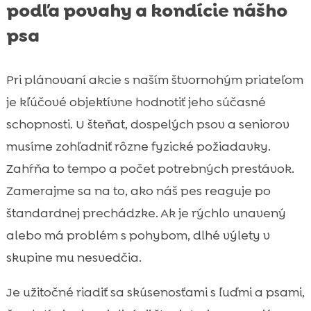
podľa povahy a kondície nášho
psa
Pri plánovaní akcie s naším štvornohým priateľom
je kľúčové objektívne hodnotiť jeho súčasné
schopnosti. U šteňat, dospelých psov a seniorov
musíme zohľadniť rôzne fyzické požiadavky.
Zahŕňa to tempo a počet potrebných prestávok.
Zamerajme sa na to, ako náš pes reaguje po
štandardnej prechádzke. Ak je rýchlo unavený
alebo má problém s pohybom, dlhé výlety v
skupine mu nesvedčia.
Je užitočné riadiť sa skúsenosťami s ľuďmi a psami,