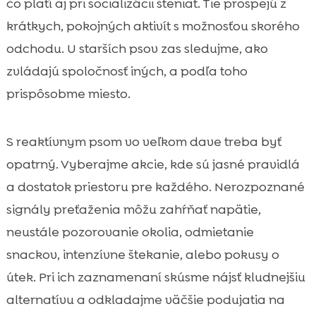
čo platí aj pri socializácii šteniat. Tie prospejú z
krátkych, pokojných aktivít s možnosťou skorého
odchodu. U starších psov zas sledujme, ako
zvládajú spoločnosť iných, a podľa toho
prispôsobme miesto.
S reaktívnym psom vo veľkom dave treba byť
opatrný. Vyberajme akcie, kde sú jasné pravidlá
a dostatok priestoru pre každého. Nerozpoznané
signály preťaženia môžu zahŕňať napätie,
neustále pozorovanie okolia, odmietanie
snackov, intenzívne štekanie, alebo pokusy o
útek. Pri ich zaznamenaní skúsme nájsť kludnejšiu
alternatívu a odkladajme väčšie podujatia na