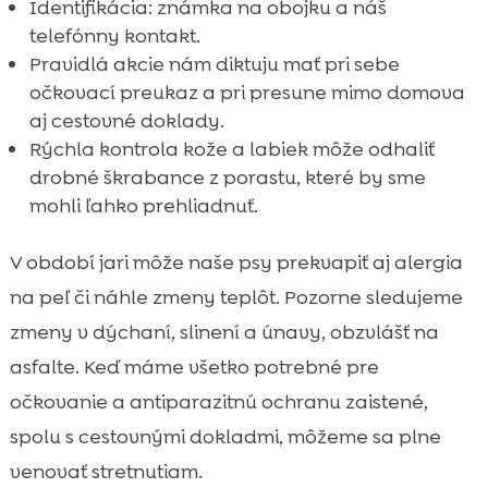
Identifikácia: známka na obojku a náš
telefónny kontakt.
Pravidlá akcie nám diktuju mať pri sebe
očkovací preukaz a pri presune mimo domova
aj cestovné doklady.
Rýchla kontrola kože a labiek môže odhaliť
drobné škrabance z porastu, které by sme
mohli ľahko prehliadnuť.
V období jari môže naše psy prekvapiť aj alergia
na peľ či náhle zmeny teplôt. Pozorne sledujeme
zmeny v dýchaní, slinení a únavy, obzvlášť na
asfalte. Keď máme všetko potrebné pre
očkovanie a antiparazitnú ochranu zaistené,
spolu s cestovnými dokladmi, môžeme sa plne
venovať stretnutiam.