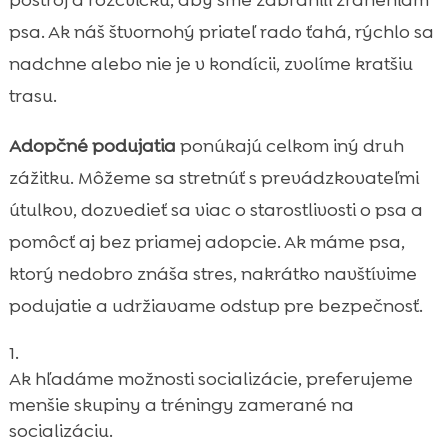
postroj a rozcvičku, aby sme zabránili zraneniam
psa. Ak náš štvornohý priateľ rado ťahá, rýchlo sa
nadchne alebo nie je v kondícii, zvolíme kratšiu
trasu.
Adopčné podujatia
ponúkajú celkom iný druh
zážitku. Môžeme sa stretnúť s prevádzkovateľmi
útulkov, dozvedieť sa viac o starostlivosti o psa a
pomôcť aj bez priamej adopcie. Ak máme psa,
ktorý nedobro znáša stres, nakrátko navštívime
podujatie a udržiavame odstup pre bezpečnosť.
Ak hľadáme možnosti socializácie, preferujeme
menšie skupiny a tréningy zamerané na
socializáciu.