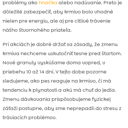
problémy ako
hnačka
alebo nadúvanie. Preto je
dôležité zabezpečiť, aby krmivo bolo vhodné
nielen pre energiu, ale aj pre citlivé trávenie
nášho štvornohého priateľa.
Pri akciách je dobré držať sa zásady, že zmenu
krmiva nechceme uskutočniť tesne pred štartom.
Nové granuly vyskúšame doma vopred, v
priebehu 10 až 14 dní. V tejto dobe pozorne
sledujeme, ako pes reaguje na krmivo, či má
tendenciu k plynatosti a akú má chuť do jedla.
Zmenu dávkovania prispôsobujeme fyzickej
záťaži postupne, aby sme neprepadli do stresu z
tráviacich problémov.