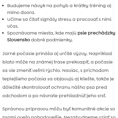
Budujeme návyk na pohyb a krátky tréning aj
mimo dvora.
Učíme sa čítať signály stresu a pracovať s nimi
včas.
Spoznávame miesta, kde majú
psie prechádzky
Slovensko
dobré podmienky.
Jarné počasie prináša aj určité výzvy. Napríklad
blato môže na známej trase prekvapiť, a počasie
sa vie zmeniť veľmi rýchlo. Naviac, s príchodom
teplejšieho počasia sa objavujú aj kliešte, takže je
dôležité skontrolovať ochranu nášho psa pred
odchodom a po návrate prehliadnúť jeho srsť.
Správnou prípravou môžu byť komunitné akcie so
psami oveľa pohodovejšie. Nezabudneme vziať so