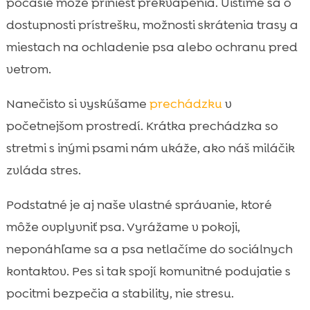
počasie môže priniesť prekvapenia. Uistíme sa o
dostupnosti prístrešku, možnosti skrátenia trasy a
miestach na ochladenie psa alebo ochranu pred
vetrom.
Nanečisto si vyskúšame
prechádzku
v
početnejšom prostredí. Krátka prechádzka so
stretmi s inými psami nám ukáže, ako náš miláčik
zvláda stres.
Podstatné je aj naše vlastné správanie, ktoré
môže ovplyvniť psa. Vyrážame v pokoji,
neponáhľame sa a psa netlačíme do sociálnych
kontaktov. Pes si tak spojí komunitné podujatie s
pocitmi bezpečia a stability, nie stresu.