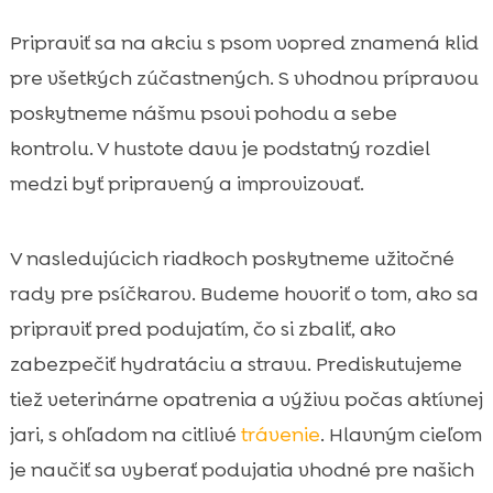
Výživa, ktorá sa hodí na aktívnu jar: tipy na

Pripraviť sa na akciu s psom vopred znamená klid
krmivo a citlivé trávenie
pre všetkých zúčastnených. S vhodnou prípravou
Pamlsky a motivácia na mieste: tréningové

odmeny, ktoré fungujú
poskytneme nášmu psovi pohodu a sebe
Mokré krmivo, doplnky a podpora zdravia
kontrolu. V hustote davu je podstatný rozdiel

počas aktívnej sezóny
medzi byť pripravený a improvizovať.
Starostlivosť o srsť a labky po jarnom blate

a dlhšej chôdzi
V nasledujúcich riadkoch poskytneme užitočné
Riešenie vyberavosti a zubná hygiena aj

rady pre psíčkarov. Budeme hovoriť o tom, ako sa
počas cestovania
pripraviť pred podujatím, čo si zbaliť, ako
Etiketa na komunitných akciách: správanie

v dave, bezpečnosť a rešpekt
zabezpečiť hydratáciu a stravu. Prediskutujeme
Záver
tiež veterinárne opatrenia a výživu počas aktívnej

FAQ
jari, s ohľadom na citlivé
trávenie
. Hlavným cieľom

je naučiť sa vyberať podujatia vhodné pre našich