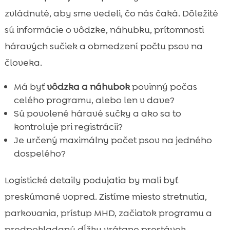
zvládnuté, aby sme vedeli, čo nás čaká. Dôležité
sú informácie o vôdzke, náhubku, prítomnosti
háravých sučiek a obmedzení počtu psov na
človeka.
Má byť
vôdzka a náhubok
povinný počas
celého programu, alebo len v dave?
Sú povolené háravé sučky a ako sa to
kontroluje pri registrácii?
Je určený maximálny počet psov na jedného
dospelého?
Logistické detaily podujatia by mali byť
preskúmané vopred. Zistíme miesto stretnutia,
parkovania, prístup MHD, začiatok programu a
predpokladanú dĺžku vrátane prestávok.