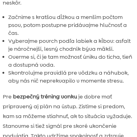
neskôr.
Začnime s kratšou dĺžkou a menším počtom
psov, potom postupne pridávajme hlučnosť a
čas.
Vyberajme povrch podľa labiek a kĺbov: asfalt
je náročnejší, lesný chodník býva mäkší.
Overme si, či je tam možnosť úniku do ticha, tieň
a dostupná voda.
Skontrolujme pravidlá pre vôdzku a náhubok,
aby nás nič neprekvapilo v momente stresu.
Pre
bezpečný tréning vonku
je dobre mať
pripravený aj plán na ústup. Zistime si predom,
kam sa môžeme stiahnuť, ak to situácia vyžaduje.
Stanovme si tiež signál pre skoré ukončenie
podujatia. Takto udržíme spokojnosť a zdravie