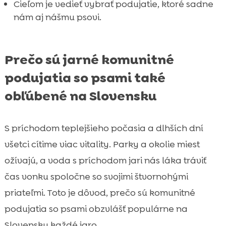
Cieľom je vedieť vybrať podujatie, ktoré sadne
nám aj nášmu psovi.
Prečo sú jarné komunitné
podujatia so psami také
obľúbené na Slovensku
S príchodom teplejšieho počasia a dlhších dní
všetci cítime viac vitality. Parky a okolie miest
ožívajú, a voda s príchodom jari nás láka tráviť
čas vonku spoločne so svojimi štvornohými
priateľmi. Toto je dôvod, prečo sú komunitné
podujatia so psami obzvlášť populárne na
Slovensku každé jaro.