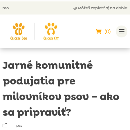
🤝 Môžeš zaplatiť aj na dobierku
(0)
Jarné komunitné
podujatia pre
milovníkov psov – ako
sa pripraviť?
m
pes