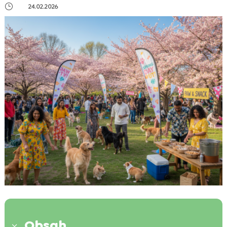
}
24.02.2026
Obsah
3