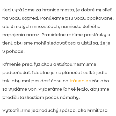
Keď vyrážame za hranice mesta, je dobré myslieť
na vodu vopred. Ponúkame psu vodu opakovane,
ale v malých množstvách, namiesto veľkého
napojenia naraz. Pravidelne robíme prestávky v
tieni, aby sme mohli sledovať psa a uistili sa, že je
v pohode.
Kŕmenie pred fyzickou aktivitou nesmieme
podceňovať. Ideálne je naplánovať veľké jedlo
tak, aby mal pes dosť času na
trávenie
skôr, ako
sa vydáme von. Vyberáme ľahké jedlo, aby sme
predišli ťažkostiam počas námahy.
Vytvorili sme jednoduchý spôsob, ako kŕmiť psa