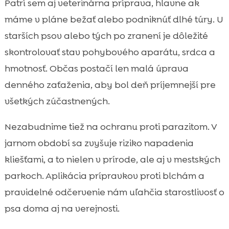
Patrí sem aj veterinárna príprava, hlavne ak
máme v pláne bežať alebo podniknúť dlhé túry. U
starších psov alebo tých po zranení je dôležité
skontrolovať stav pohybového aparátu, srdca a
hmotnosť. Občas postačí len malá úprava
denného zaťaženia, aby bol deň príjemnejší pre
všetkých zúčastnených.
Nezabudnime tiež na ochranu proti parazitom. V
jarnom období sa zvyšuje riziko napadenia
kliešťami, a to nielen v prírode, ale aj v mestských
parkoch. Aplikácia prípravkov proti blchám a
pravidelné odčervenie nám uľahčia starostlivosť o
psa doma aj na verejnosti.