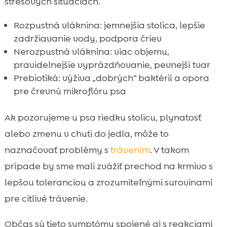
stresových situáciách.
Rozpustná vláknina: jemnejšia stolica, lepšie
zadržiavanie vody, podpora čriev
Nerozpustná vláknina: viac objemu,
pravidelnejšie vyprázdňovanie, pevnejší tvar
Prebiotiká: výživa „dobrých“ baktérií a opora
pre črevnú mikroflóru psa
Ak pozorujeme u psa riedku stolicu, plynatosť
alebo zmenu v chuti do jedla, môže to
naznačovať problémy s
trávením
. V takom
prípade by sme mali zvážiť prechod na krmivo s
lepšou toleranciou a zrozumiteľnými surovinami
pre citlivé trávenie.
Občas sú tieto symptómy spojené aj s reakciami