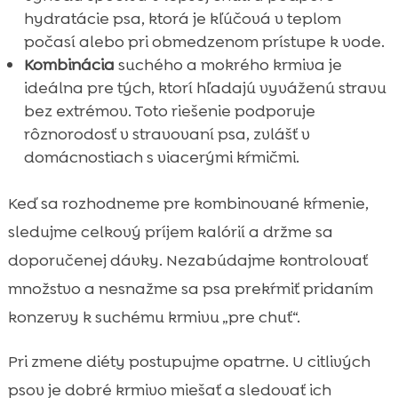
hydratácie psa, ktorá je kľúčová v teplom
počasí alebo pri obmedzenom prístupe k vode.
Kombinácia
suchého a mokrého krmiva je
ideálna pre tých, ktorí hľadajú vyváženú stravu
bez extrémov. Toto riešenie podporuje
rôznorodosť v stravovaní psa, zvlášť v
domácnostiach s viacerými kŕmičmi.
Keď sa rozhodneme pre kombinované kŕmenie,
sledujme celkový príjem kalórií a držme sa
doporučenej dávky. Nezabúdajme kontrolovať
množstvo a nesnažme sa psa prekŕmiť pridaním
konzervy k suchému krmivu „pre chuť“.
Pri zmene diéty postupujme opatrne. U citlivých
psov je dobré krmivo miešať a sledovať ich