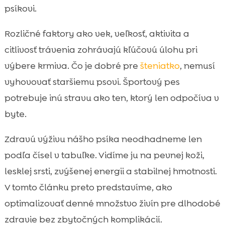
psíkovi.
Krmivo podľa veku, veľkosti a životného

štýlu psa
Rozličné faktory ako vek, veľkosť, aktivita a
CricksyDog ako príklad dobre vyskladanej

citlivosť trávenia zohrávajú kľúčovú úlohu pri
stravy pre citlivých psov
výbere krmiva. Čo je dobré pre
šteniatko
, nemusí
Doplnky, maškrty a starostlivosť, ktoré

vyhovovať staršiemu psovi. Športový pes
podporia vyvážený jedálniček
potrebuje inú stravu ako ten, ktorý len odpočíva v
Záver

byte.
FAQ

Zdravú výživu nášho psíka neodhadneme len
podľa čísel v tabuľke. Vidíme ju na pevnej koži,
lesklej srsti, zvýšenej energii a stabilnej hmotnosti.
V tomto článku preto predstavíme, ako
optimalizovať denné množstvo živín pre dlhodobé
zdravie bez zbytočných komplikácií.