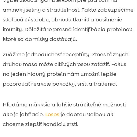
Výber živočíšnych bielkovín pre psa zahŕňa
aminokyseliny a stráviteľnosť. Takto zabezpečíme
svalovú výstavbu, obnovu tkanív a posilnenie
imunity. Dôležitá je presná identifikácia proteínov,
ktoré sa do misky dostávajú.
Zvážime jednoduchosť receptúry. Zmes rôznych
druhov mäsa môže citlivých psov zaťažiť. Fokus
na jeden hlavný proteín nám umožní lepšie
pozorovať reakcie pokožky, srsti a trávenia.
Hľadáme mäkkšie a ľahšie stráviteľné možnosti
ako je jahňacie.
Losos
je dobrou voľbou ak
chceme zlepšiť kondíciu srsti.