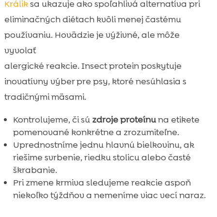
Králik
sa ukazuje ako spoľahlivá alternatíva pri
eliminačných diétach kvôli menej častému
používaniu. Hovädzie je výživné, ale môže
vyvolať
alergické reakcie. Insect protein poskytuje
inovatívny výber pre psy, ktoré nesúhlasia s
tradičnými mäsami.
Kontrolujeme, či sú
zdroje proteínu
na etikete
pomenované konkrétne a zrozumiteľne.
Uprednostníme jednu hlavnú bielkovinu, ak
riešime svrbenie, riedku stolicu alebo časté
škrabanie.
Pri zmene krmiva sledujeme reakcie aspoň
niekoľko týždňov a nemeníme viac vecí naraz.