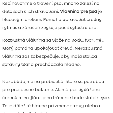
Keď hovoríme o trávení psa, mnoho záleží na
detailoch v ich stravovaní.
Vláknina pre psa
je
kľúčovým prvkom. Pomáha upravovať črevný
rytmus a zároveň zvyšuje pocit sýtosti u psa.
Rozpustná vláknina sa viaže na vodu, tvorí gél,
ktorý pomáha upokojovať črevá. Nerozpustná
vláknina zas zabezpečuje, aby mala stolica
správny tvar a prechádzala hladko.
Nezabúdajme na prebiotiká, ktoré sú potrebou
pre prospešné baktérie. Ak má pes vyváženú
črevnú mikroflóru, jeho trávenie bude stabilnejšie.
To je dôležité hlavne pri zmene stravy alebo v