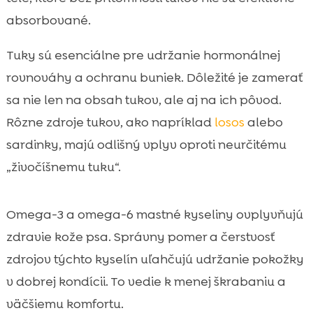
absorbované.
Tuky sú esenciálne pre udržanie hormonálnej
rovnováhy a ochranu buniek. Dôležité je zamerať
sa nie len na obsah tukov, ale aj na ich pôvod.
Rôzne zdroje tukov, ako napríklad
losos
alebo
sardinky, majú odlišný vplyv oproti neurčitému
„živočíšnemu tuku“.
Omega-3 a omega-6 mastné kyseliny ovplyvňujú
zdravie kože psa. Správny pomer a čerstvosť
zdrojov týchto kyselín uľahčujú udržanie pokožky
v dobrej kondícii. To vedie k menej škrabaniu a
väčšiemu komfortu.