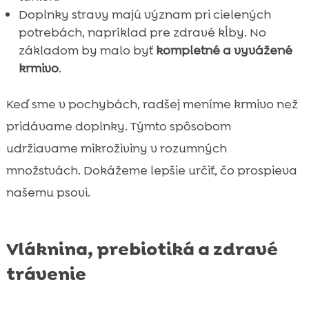
Doplnky stravy majú význam pri cielených
potrebách, napríklad pre zdravé kĺby. No
základom by malo byť
kompletné a vyvážené
krmivo
.
Keď sme v pochybách, radšej meníme krmivo než
pridávame doplnky. Týmto spôsobom
udržiavame mikroživiny v rozumných
množstvách. Dokážeme lepšie určiť, čo prospieva
našemu psovi.
Vláknina, prebiotiká a zdravé
trávenie