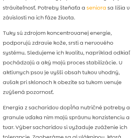
stráviteľnosť. Potreby šteňaťa a
seniora
sa líšia v
závislosti na ich fáze života.
Tuky sú zdrojom koncentrovanej energie,
podporujú zdravie kože, srsti a nervového
systému. Sledujeme ich kvalitu, napríklad odkiaľ
pochádzajú a aký majú proces stabilizácie. U
aktívnych psov je vyšší obsah tukov vhodný,
avšak pri sklonoch k obezite sa tukom venuje
zvýšená pozornosť.
Energia z sacharidov dopĺňa nutričné potreby a
granule vďaka nim majú správnu konzistenciu a
tvar. Výber sacharidov si vyžaduje zváženie ich
tolerancie. Zaoberáme sa aj vlákninou, ktorá