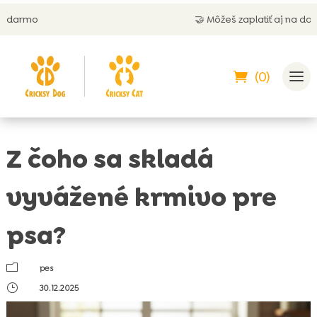
🤝 Môžeš zaplatiť aj na dobierku
(0)
Z čoho sa skladá
vyvážené krmivo pre
psa?
m
pes
}
30.12.2025