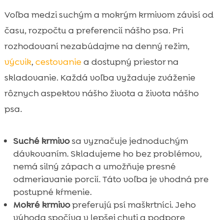
Voľba medzi suchým a mokrým krmivom závisí od
času, rozpočtu a preferencií nášho psa. Pri
rozhodovaní nezabúdajme na denný režim,
výcvik
,
cestovanie
a dostupný priestor na
skladovanie. Každá voľba vyžaduje zváženie
rôznych aspektov nášho života a života nášho
psa.
Suché krmivo
sa vyznačuje jednoduchým
dávkovaním. Skladujeme ho bez problémov,
nemá silný zápach a umožňuje presné
odmeriavanie porcií. Táto voľba je vhodná pre
postupné kŕmenie.
Mokré krmivo
preferujú psí maškrtníci. Jeho
výhoda spočíva v lepšej chuti a podpore