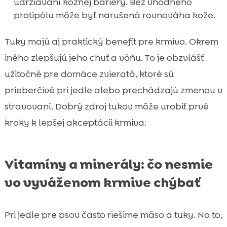
udržiavaní kožnej bariéry. Bez vhodného
protipólu môže byť narušená rovnováha kože.
Tuky majú aj praktický benefit pre krmivo. Okrem
iného zlepšujú jeho chuť a vôňu. To je obzvlášť
užitočné pre domáce zvieratá, ktoré sú
prieberčivé pri jedle alebo prechádzajú zmenou v
stravovaní. Dobrý zdroj tukov môže urobiť prvé
kroky k lepšej akceptácii krmiva.
Vitamíny a minerály: čo nesmie
vo vyváženom krmive chýbať
Pri jedle pre psov často riešime mäso a tuky. No to,