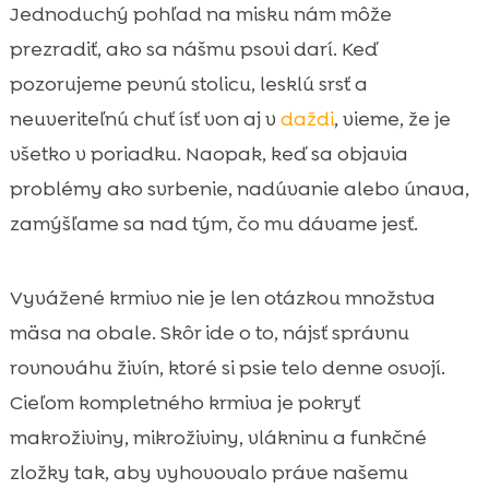
Prečo je vyvážená výživa psa kľúčová pre
Jednoduchý pohľad na misku nám môže

zdravie
prezradiť, ako sa nášmu psovi darí. Keď
Makroživiny v krmive: bielkoviny, tuky a

pozorujeme pevnú stolicu, lesklú srsť a
sacharidy
neuveriteľnú chuť ísť von aj v
daždi
, vieme, že je
Kvalitné živočíšne bielkoviny a ich zdroje

všetko v poriadku. Naopak, keď sa objavia
Tuky a mastné kyseliny: omega-3 a

problémy ako svrbenie, nadúvanie alebo únava,
omega-6 v praxi
zamýšľame sa nad tým, čo mu dávame jesť.
Vitamíny a minerály: čo nesmie vo

vyváženom krmive chýbať
Vláknina, prebiotiká a zdravé trávenie
Vyvážené krmivo nie je len otázkou množstva

Alergie a intolerancie: ako vyberať
mäsa na obale. Skôr ide o to, nájsť správnu

hypoalergénne krmivo
rovnováhu živín, ktoré si psie telo denne osvojí.
vyvážené krmivo pre psa a ako ho

Cieľom kompletného krmiva je pokryť
spoznáme na etikete
makroživiny, mikroživiny, vlákninu a funkčné
Suché, mokré a kombinované kŕmenie: čo

zložky tak, aby vyhovovalo práve našemu
je pre nášho psa vhodné