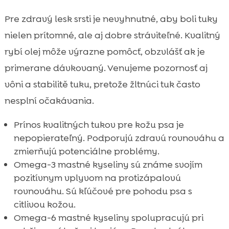
Pre zdravý lesk srsti je nevyhnutné, aby boli tuky
nielen prítomné, ale aj dobre stráviteľné. Kvalitný
rybí olej môže výrazne pomôcť, obzvlášť ak je
primerane dávkovaný. Venujeme pozornosť aj
vôni a stabilitě tuku, pretože žltnúci tuk často
nesplní očakávania.
Prínos kvalitných tukov pre kožu psa je
nepopierateľný. Podporujú zdravú rovnováhu a
zmierňujú potenciálne problémy.
Omega-3 mastné kyseliny sú známe svojím
pozitívnym vplyvom na protizápalovú
rovnováhu. Sú kľúčové pre pohodu psa s
citlivou kožou.
Omega-6 mastné kyseliny spolupracujú pri