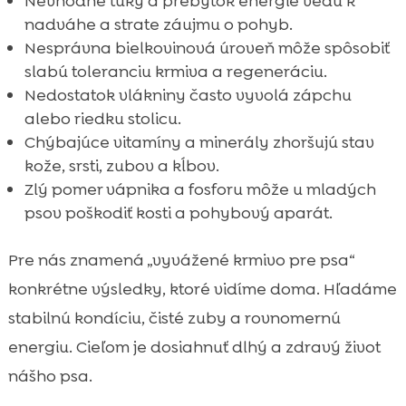
Nevhodné tuky a prebytok energie vedú k
nadváhe a strate záujmu o pohyb.
Nesprávna bielkovinová úroveň môže spôsobiť
slabú toleranciu krmiva a regeneráciu.
Nedostatok vlákniny často vyvolá zápchu
alebo riedku stolicu.
Chýbajúce vitamíny a minerály zhoršujú stav
kože, srsti, zubov a kĺbov.
Zlý pomer vápnika a fosforu môže u mladých
psov poškodiť kosti a pohybový aparát.
Pre nás znamená „vyvážené krmivo pre psa“
konkrétne výsledky, ktoré vidíme doma. Hľadáme
stabilnú kondíciu, čisté zuby a rovnomernú
energiu. Cieľom je dosiahnuť dlhý a zdravý život
nášho psa.