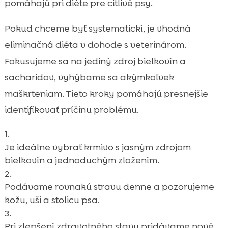
pomáhajú pri diéte pre citlivé psy.
Pokud chceme byť systematickí, je vhodná
eliminačná diéta v dohode s veterinárom.
Fokusujeme sa na jediný zdroj bielkovín a
sacharidov, vyhýbame sa akýmkoľvek
maškrteniam. Tieto kroky pomáhajú presnejšie
identifikovať príčinu problému.
Je ideálne vybrať krmivo s jasným zdrojom
bielkovín a jednoduchým zložením.
Podávame rovnakú stravu denne a pozorujeme
kožu, uši a stolicu psa.
Pri zlepšení zdravotného stavu pridávame nové