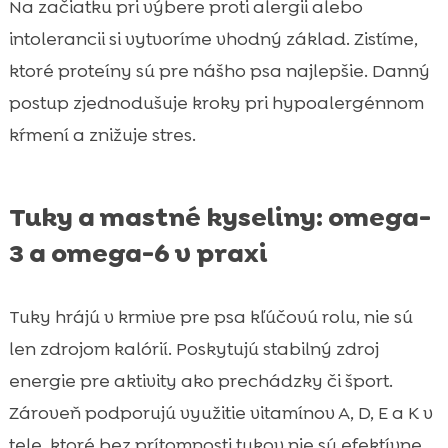
Na začiatku pri výbere proti alergii alebo
intolerancii si vytvoríme vhodný základ. Zistíme,
ktoré proteíny sú pre nášho psa najlepšie. Danný
postup zjednodušuje kroky pri hypoalergénnom
kŕmení a znižuje stres.
Tuky a mastné kyseliny: omega-
3 a omega-6 v praxi
Tuky hrájú v krmive pre psa kľúčovú rolu, nie sú
len zdrojom kalórií. Poskytujú stabilný zdroj
energie pre aktivity ako prechádzky či šport.
Zároveň podporujú využitie vitamínov A, D, E a K v
tele, ktoré bez prítomnosti tukov nie sú efektívne