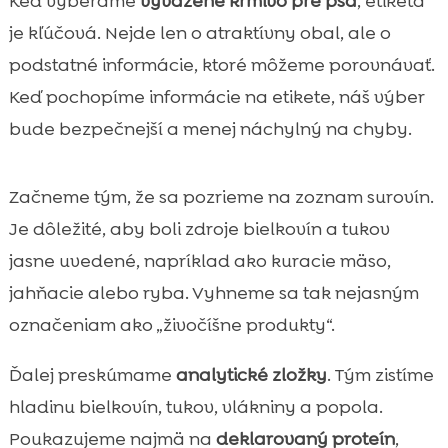
Keď vyberáme
vyvážené krmivo pre psa
, etiketa
je kľúčová. Nejde len o atraktívny obal, ale o
podstatné informácie, ktoré môžeme porovnávať.
Keď pochopíme informácie na etikete, náš výber
bude bezpečnejší a menej náchylný na chyby.
Začneme tým, že sa pozrieme na zoznam surovín.
Je dôležité, aby boli zdroje bielkovín a tukov
jasne uvedené, napríklad ako kuracie mäso,
jahňacie alebo ryba. Vyhneme sa tak nejasným
označeniam ako „živočíšne produkty“.
Ďalej preskúmame
analytické zložky
. Tým zistíme
hladinu bielkovín, tukov, vlákniny a popola.
Poukazujeme najmä na
deklarovaný proteín
,