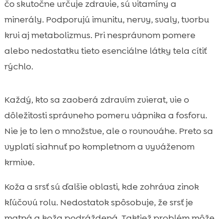
čo skutočne určuje zdravie, sú vitamíny a
minerály. Podporujú imunitu, nervy, svaly, tvorbu
krvi aj metabolizmus. Pri nesprávnom pomere
alebo nedostatku tieto esenciálne látky tela cítiť
rýchlo.
Každý, kto sa zaoberá zdravím zvierat, vie o
dôležitosti správneho pomeru vápnika a fosforu.
Nie je to len o množstve, ale o rovnováhe. Preto sa
vyplatí siahnuť po kompletnom a vyváženom
krmive.
Koža a srsť sú ďalšie oblasti, kde zohráva zinok
kľúčovú rolu. Nedostatok spôsobuje, že srsť je
matná a koža podráždená. Taktiež problém môže