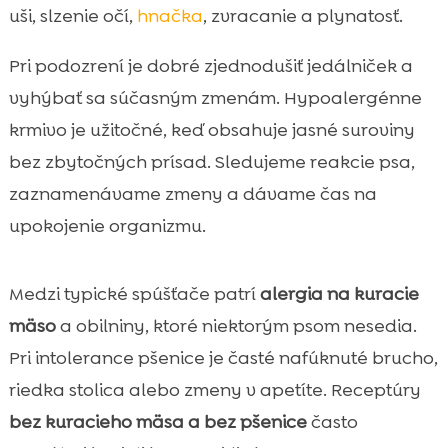
uši, slzenie očí,
hnačka
, zvracanie a plynatosť.
Pri podozrení je dobré zjednodušiť jedálniček a
vyhýbať sa súčasným zmenám. Hypoalergénne
krmivo je užitočné, keď obsahuje jasné suroviny
bez zbytočných prísad. Sledujeme reakcie psa,
zaznamenávame zmeny a dávame čas na
upokojenie organizmu.
Medzi typické spúšťače patrí
alergia na kuracie
mäso
a obilniny, ktoré niektorým psom nesedia.
Pri intolerance pšenice je časté nafúknuté brucho,
riedka stolica alebo zmeny v apetíte. Receptúry
bez kuracieho mäsa a bez pšenice
často