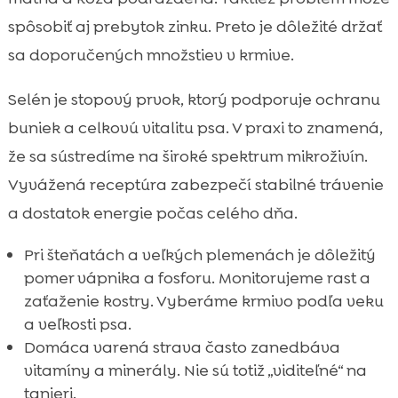
spôsobiť aj prebytok zinku. Preto je dôležité držať
sa doporučených množstiev v krmive.
Selén je stopový prvok, ktorý podporuje ochranu
buniek a celkovú vitalitu psa. V praxi to znamená,
že sa sústredíme na široké spektrum mikroživín.
Vyvážená receptúra zabezpečí stabilné trávenie
a dostatok energie počas celého dňa.
Pri šteňatách a veľkých plemenách je dôležitý
pomer vápnika a fosforu. Monitorujeme rast a
zaťaženie kostry. Vyberáme krmivo podľa veku
a veľkosti psa.
Domáca varená strava často zanedbáva
vitamíny a minerály. Nie sú totiž „viditeľné“ na
tanieri.