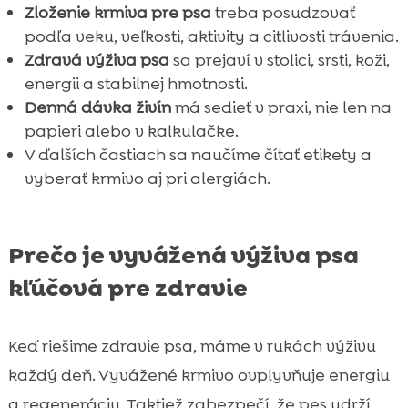
Zloženie krmiva pre psa
treba posudzovať
podľa veku, veľkosti, aktivity a citlivosti trávenia.
Zdravá výživa psa
sa prejaví v stolici, srsti, koži,
energii a stabilnej hmotnosti.
Denná dávka živín
má sedieť v praxi, nie len na
papieri alebo v kalkulačke.
V ďalších častiach sa naučíme čítať etikety a
vyberať krmivo aj pri alergiách.
Prečo je vyvážená výživa psa
kľúčová pre zdravie
Keď riešime zdravie psa, máme v rukách výživu
každý deň. Vyvážené krmivo ovplyvňuje energiu
a regeneráciu. Taktiež zabezpečí, že pes udrží