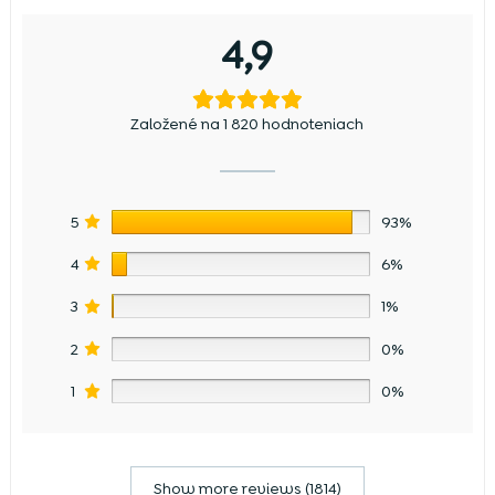
4,9
Založené na 1 820 hodnoteniach
5
93%
4
6%
3
1%
2
0%
1
0%
Show more reviews (1814)