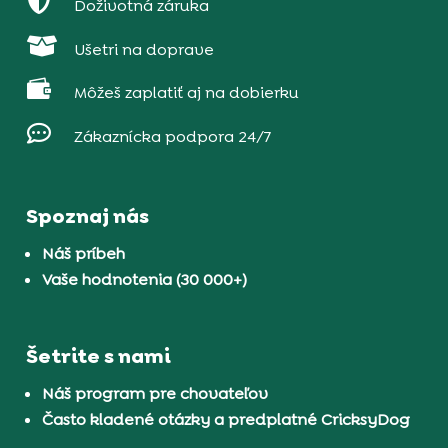

Doživotná záruka

Ušetri na doprave

Môžeš zaplatiť aj na dobierku

Zákaznícka podpora 24/7
Spoznaj nás
Náš príbeh
Vaše hodnotenia (30 000+)
Šetrite s nami
Náš program pre chovateľov
Často kladené otázky a predplatné CricksyDog