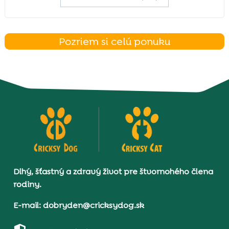
Pozriem si celú ponuku
Dlhý, šťastný a zdravý život pre štvornohého člena
rodiny.
E-mail: dobryden@cricksydog.sk