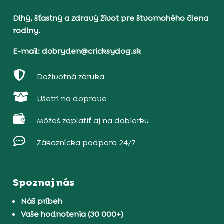
Dlhý, šťastný a zdravý život pre štvornohého člena
rodiny.
E-mail: dobryden@cricksydog.sk

Doživotná záruka

Ušetri na doprave

Môžeš zaplatiť aj na dobierku

Zákaznícka podpora 24/7
Spoznaj nás
Náš príbeh
Vaše hodnotenia (30 000+)