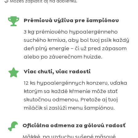
🤝 Môžeš zaplatiť aj na dobierku.
potrebuje
skutočný

Prémiová výživa pre šampiónov
štvornohý
3 kg prémiového hypoalergénneho
fanúšik!)
suchého krmiva, aby bol tvoj psík každý
deň plný energie – či už pred zápasom
alebo po záverečnom hvizde.

Viac chuti, viac radosti
12 ks hypoalergénnych konzerv, vďaka
ktorým sa každé kŕmenie môže stať
skutočnou odmenou. Pretože aj tvoj
miláčik si zaslúži menu šampiónov.

Oficiálna odmena za gólovú radosť
Mäkké, na vzduchu sušené mäsové