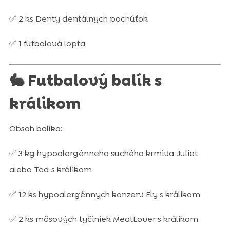
✅ 2 ks Denty dentálnych pochúťok
✅ 1 futbalová lopta
🐇 Futbalový balík s
králikom
Obsah balíka:
✅ 3 kg hypoalergénneho suchého krmiva Juliet
alebo Ted s králikom
✅ 12 ks hypoalergénnych konzerv Ely s králikom
✅ 2 ks mäsových tyčiniek MeatLover s králikom