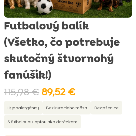
Futbalový balík
(Všetko, čo potrebuje
skutočný štvornohý
fanúšik!)
Pôvodná
Aktuálna
115,98
€
89,52
€
cena
cena
bola:
je:
Hypoalergénny
Bez kuracieho mäsa
Bez pšenice
115,98 €.
89,52 €.
S futbalovou loptou ako darčekom