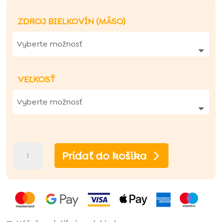
ZDROJ BIELKOVÍN (MÄSO)
VEĽKOSŤ
množstvo
Pridať do košíka
Futbalový
balík
(Všetko,
čo