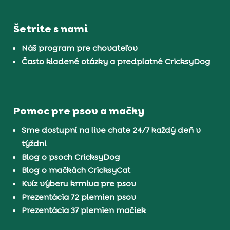
Šetrite s nami
Náš program pre chovateľov
Často kladené otázky a predplatné CricksyDog
Pomoc pre psov a mačky
Sme dostupní na live chate 24/7 každý deň v
týždni
Blog o psoch CricksyDog
Blog o mačkách CricksyCat
Kvíz výberu krmiva pre psov
Prezentácia 72 plemien psov
Prezentácia 37 plemien mačiek