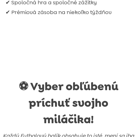
✔ Spoločná hra a spoločné zážitky
✔ Prémiová zásoba na niekoľko týždňov
⚽ Vyber obľúbenú
príchuť svojho
miláčika!
Každý Futbalový balík obsahuje to isté, mení sa iba