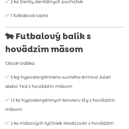
✅ 2 ks Denty dentálnych pochúťok
✅ 1 futbalová lopta
🐄 Futbalový balík s
hovädzím mäsom
Obsah balíka:
✅ 3 kg hypoalergénneho suchého krmiva Juliet
alebo Ted s hovädzím mäsom
✅ 12 ks hypoalergénnych konzerv Ely s hovädzím
mäsom
✅ 2 ks mäsových tyčiniek MeatLover s hovädzím