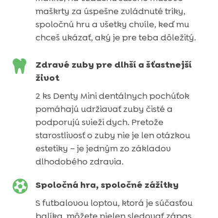
maškrty za úspešne zvládnuté triky,
spoločnú hru a všetky chvíle, keď mu
chceš ukázať, aký je pre teba dôležitý.

Zdravé zuby pre dlhší a šťastnejší
život
2 ks Denty Mini dentálnych pochúťok
pomáhajú udržiavať zuby čisté a
podporujú svieži dych. Pretože
starostlivosť o zuby nie je len otázkou
estetiky – je jedným zo základov
dlhodobého zdravia.

Spoločná hra, spoločné zážitky
S futbalovou loptou, ktorá je súčasťou
Suché krmivá
balíka, môžete nielen sledovať zápas,