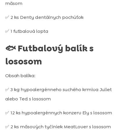
mäsom
✅ 2 ks Denty dentálnych pochúťok
✅ 1 futbalová lopta
🐟 Futbalový balík s
lososom
Obsah balíka:
✅ 3 kg hypoalergénneho suchého krmiva Juliet
alebo Ted s lososom
✅ 12 ks hypoalergénnych konzerv Ely s lososom
✅ 2 ks mäsových tyčiniek MeatLover s lososom