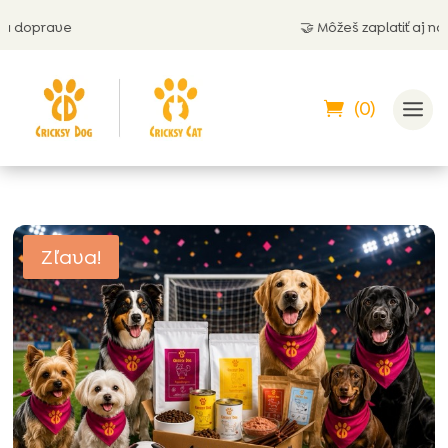
e
🤝 Môžeš zaplatiť aj na dobierku
(0)
Zľava!