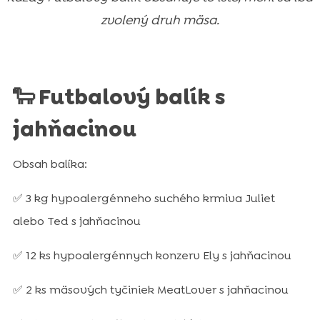
zvolený druh mäsa.
🐑 Futbalový balík s
jahňacinou
Obsah balíka:
✅ 3 kg hypoalergénneho suchého krmiva Juliet
alebo Ted s jahňacinou
✅ 12 ks hypoalergénnych konzerv Ely s jahňacinou
✅ 2 ks mäsových tyčiniek MeatLover s jahňacinou