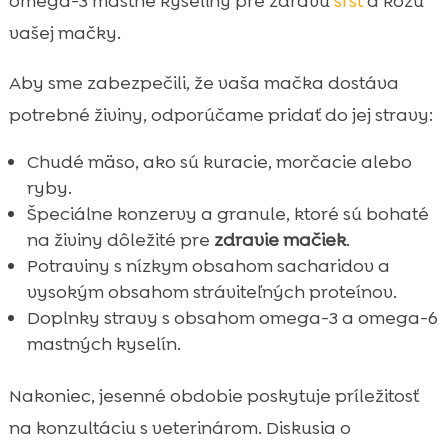
omega-3 mastné kyseliny pre zdravú
srsť
a kožu
vašej mačky.
Aby sme zabezpečili, že vaša mačka dostáva
potrebné živiny, odporúčame pridať do jej stravy:
Chudé mäso, ako sú kuracie, morčacie alebo
ryby.
Špeciálne konzervy a granule, ktoré sú bohaté
na živiny dôležité pre
zdravie mačiek
.
Potraviny s nízkym obsahom sacharidov a
vysokým obsahom stráviteľných proteínov.
Doplnky stravy s obsahom omega-3 a omega-6
mastných kyselín.
Nakoniec, jesenné obdobie poskytuje príležitosť
na konzultáciu s veterinárom. Diskusia o