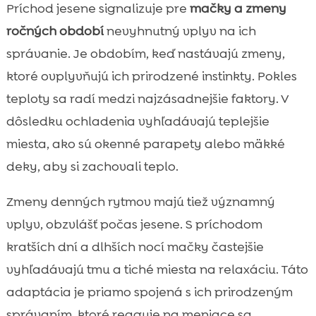
Príchod jesene signalizuje pre
mačky a zmeny
ročných období
nevyhnutný vplyv na ich
správanie. Je obdobím, keď nastávajú zmeny,
ktoré ovplyvňujú ich prirodzené instinkty. Pokles
teploty sa radí medzi najzásadnejšie faktory. V
dôsledku ochladenia vyhľadávajú teplejšie
miesta, ako sú okenné parapety alebo mäkké
deky, aby si zachovali teplo.
Zmeny denných rytmov majú tiež významný
vplyv, obzvlášť počas jesene. S príchodom
kratších dní a dlhších nocí mačky častejšie
vyhľadávajú tmu a tiché miesta na relaxáciu. Táto
adaptácia je priamo spojená s ich prirodzeným
správaním, ktoré reaguje na meniace sa