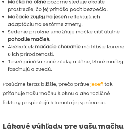
Mačka na okne
pozorne sleduje okolité
prostredie, čo jej prináša pocit bezpečia.
Mačacie zvyky na jeseň
reflektujú ich
adaptáciu na sezónne zmeny.
Sedenie pri okne umožňuje mačke cítiť útulné
pohodlie mačiek
.
Akékoľvek
mačacie chovanie
má hlbšie korene
v ich prirodzenosti.
Jeseň prináša nové zvuky a vône, ktoré mačky
fascinujú a zvedú.
Posúďme teraz bližšie, prečo práve
jeseň
tak
priťahuje našu mačku k oknu a ako rozličné
faktory prispievajú k tomuto jej správaniu.
Lákavé výhľady pre vašu mačku