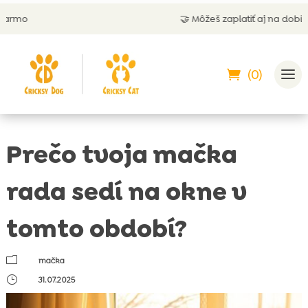
🤝 Môžeš zaplatiť aj na dobierku
(0)
Prečo tvoja mačka
rada sedí na okne v
tomto období?
m
mačka
}
31.07.2025