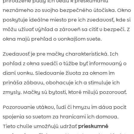
prirodzené pudy ich vedú k preskúmaniu
neznámeho zo svojho bezpečného útočiska. Okno
poskytuje ideálne miesto pre ich zvedavosť, kde si
môžu užívať výhľad a zároveň sa cítiť v bezpečí. Z
okna majú prehľad o vonkajšom svete.
Zvedavosť je pre mačky charakteristická. Ich
pohľad z okna svedčí o túžbe byť informovaný o
dianí vonku. Sledovanie života za oknom im
prináša zábavu, obohacuje ich a stimuluje ich
zmysly. Mačky sú bytosti, ktoré milujú pozorovať.
Pozorovanie vtákov, ľudí či hmyzu im dáva pocit
spojenia so svetom za hranicami ich domova.
Tieto chvíle umožňujú udržať
prieskumné