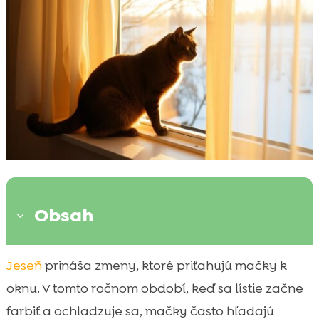
Obsah
3
Lákavé výhľady pre vašu mačku
Jeseň
prináša zmeny, ktoré priťahujú mačky k

Teplota a slnečné žiarenie
oknu. V tomto ročnom období, keď sa lístie začne

Vôňa čerstvého vzduchu
farbiť a ochladzuje sa, mačky často hľadajú
