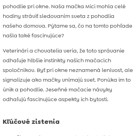
Prírodné zvuky
pohodlie pri okne. Naša mačka Mici mohla celé

Sociálna interakcia
hodiny stráviť sledovaním sveta z pohodlia

Pohodlie a bezpečnosť
našeho domova. Pýtame sa, čo na tomto pohľade

Sezónne zmeny v prírode
našla také fascinujúce?

Mačací inštinkt a zvedavosť

Veterinári a chovatelia veria, že toto správanie
Ochrana a bezpečnostné opatrenia

odhaľuje hlbšie instinkty našich mačacích
Mačka na okne na jeseň

spoločníkov. Byť pri okne neznamená lenívost, ale
Výživa a zdravie vašej mačky

signalizuje ako mačky vnímajú svet. Ponúka im to
Odporúčané produkty pre mačky

únik a pohodlie. Jeseňné mačacie návyky
Ako zapojiť vašu mačku?

odhaľujú fascinujúce aspekty ich bytosti.
Záver

FAQ

Kľúčové zistenia