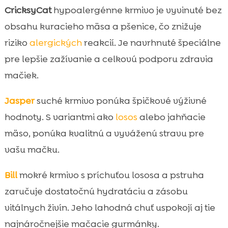
CricksyCat
hypoalergénne krmivo je vyvinuté bez
obsahu kuracieho mäsa a pšenice, čo znižuje
riziko
alergických
reakcií. Je navrhnuté špeciálne
pre lepšie zažívanie a celkovú podporu zdravia
mačiek.
Jasper
suché krmivo ponúka špičkové výživné
hodnoty. S variantmi ako
losos
alebo jahňacie
mäso, ponúka kvalitnú a vyváženú stravu pre
vašu mačku.
Bill
mokré krmivo s príchuťou lososa a pstruha
zaručuje dostatočnú hydratáciu a zásobu
vitálnych živín. Jeho lahodná chuť uspokojí aj tie
najnáročnejšie mačacie gurmánky.