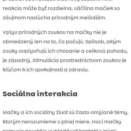
reakcia môže byť rozdielna, väčšina mačiek so
záujmom naslúcha prírodným melódiám.
Vplyv prírodných zvukov na mačky nie je
obmedzený len na to, čo počujú. Spôsob, akým
zvuky ovplyvňujú ich chovanie a celkovú pohodu,
je zásadný. Stimulácia prostredníctvom zvukov je
kľúčom k ich spokojnosti a zdraviu.
Sociálna interakcia
Mačky a ich sociálny život sú často omýlané témy,
ktorým nerozumieme v plnej miere. Hoci mačky
nemusia neustále vyhľadávať kontakt s inými