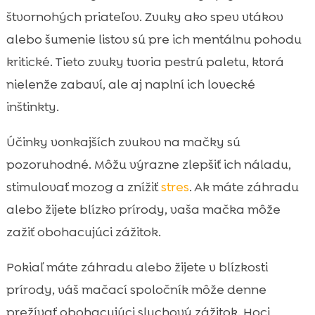
štvornohých priateľov. Zvuky ako spev vtákov
alebo šumenie listov sú pre ich mentálnu pohodu
kritické. Tieto zvuky tvoria pestrú paletu, ktorá
nielenže zabaví, ale aj naplní ich lovecké
inštinkty.
Účinky vonkajších zvukov na mačky sú
pozoruhodné. Môžu výrazne zlepšiť ich náladu,
stimulovať mozog a znížiť
stres
. Ak máte záhradu
alebo žijete blízko prírody, vaša mačka môže
zažiť obohacujúci zážitok.
Pokiaľ máte záhradu alebo žijete v blízkosti
prírody, váš mačací spoločník môže denne
prežívať obohacujúci sluchový zážitok. Hoci