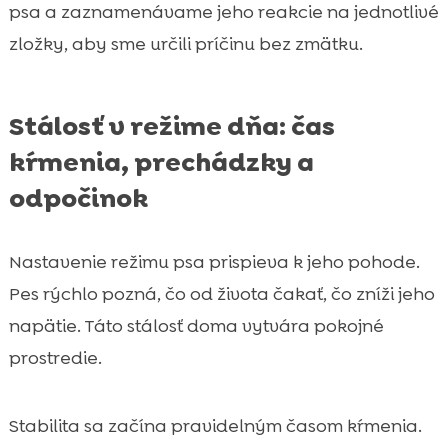
psa a zaznamenávame jeho reakcie na jednotlivé
zložky, aby sme určili príčinu bez zmätku.
Stálosť v režime dňa: čas
kŕmenia, prechádzky a
odpočinok
Nastavenie režimu psa prispieva k jeho pohode.
Pes rýchlo pozná, čo od života čakať, čo zníži jeho
napätie. Táto stálosť doma vytvára pokojné
prostredie.
Stabilita sa začína pravidelným časom kŕmenia.