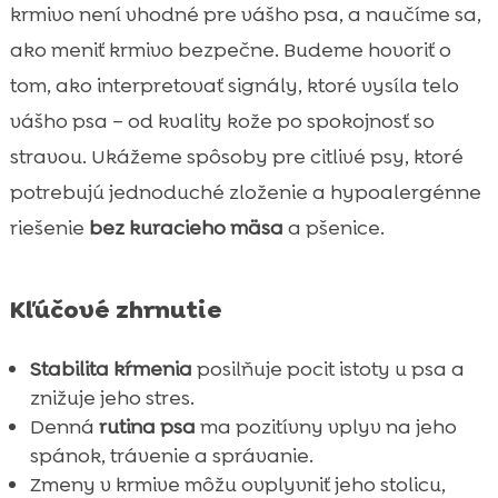
krmivo není vhodné pre vášho psa, a naučíme sa,
Maškrty, doplnky a starostlivosť, ktoré

ako meniť krmivo bezpečne. Budeme hovoriť o
podporia stabilitu bez preťažovania
tom, ako interpretovať signály, ktoré vysíla telo
organizmu
vášho psa – od kvality kože po spokojnosť so
Ako udržať dlhodobú stálosť aj počas zmien

v živote psa
stravou. Ukážeme spôsoby pre citlivé psy, ktoré
Záver
potrebujú jednoduché zloženie a hypoalergénne

FAQ
riešenie
bez kuracieho mäsa
a pšenice.

Kľúčové zhrnutie
Stabilita kŕmenia
posilňuje pocit istoty u psa a
znižuje jeho stres.
Denná
rutina psa
ma pozitívny vplyv na jeho
spánok, trávenie a správanie.
Zmeny v krmive môžu ovplyvniť jeho stolicu,