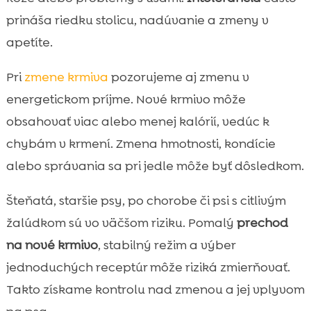
prináša riedku stolicu, nadúvanie a zmeny v
apetíte.
Pri
zmene krmiva
pozorujeme aj zmenu v
energetickom príjme. Nové krmivo môže
obsahovať viac alebo menej kalórií, vedúc k
chybám v krmení. Zmena hmotnosti, kondície
alebo správania sa pri jedle môže byť dôsledkom.
Šteňatá, staršie psy, po chorobe či psi s citlivým
žalúdkom sú vo väčšom riziku. Pomalý
prechod
na nové krmivo
, stabilný režim a výber
jednoduchých receptúr môže riziká zmierňovať.
Takto získame kontrolu nad zmenou a jej vplyvom