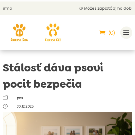
🤝 Môžeš zaplatiť aj na dobierku
(0)
Stálosť dáva psovi
pocit bezpečia
m
pes
}
30.12.2025