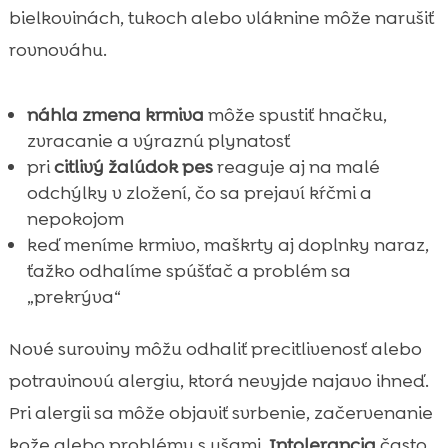
bielkovinách, tukoch alebo vláknine môže narušiť
rovnováhu.
náhla zmena krmiva
môže spustiť hnačku,
zvracanie a výraznú plynatosť
pri
citlivý žalúdok pes
reaguje aj na malé
odchýlky v zložení, čo sa prejaví kŕčmi a
nepokojom
keď meníme krmivo, maškrty aj doplnky naraz,
ťažko odhalíme spúšťač a problém sa
„prekrýva“
Nové suroviny môžu odhaliť precitlivenosť alebo
potravinovú alergiu, ktorá nevyjde najavo ihneď.
Pri alergii sa môže objaviť svrbenie, začervenanie
kože alebo problémy s ušami.
Intolerancia
často