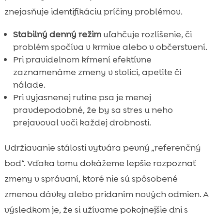
znejasňuje identifikáciu príčiny problémov.
Stabilný denný režim
uľahčuje rozlíšenie, či
problém spočíva v krmive alebo v občerstvení.
Pri pravidelnom kŕmení efektívne
zaznamenáme zmeny v stolici, apetíte či
nálade.
Pri vyjasnenej rutine psa je menej
pravdepodobné, že by sa stres u neho
prejavoval voči každej drobnosti.
Udržiavanie stálosti vytvára pevný „referenčný
bod“. Vďaka tomu dokážeme lepšie rozpoznať
zmeny v správaní, ktoré nie sú spôsobené
zmenou dávky alebo pridaním nových odmien. A
výsledkom je, že si užívame pokojnejšie dni s