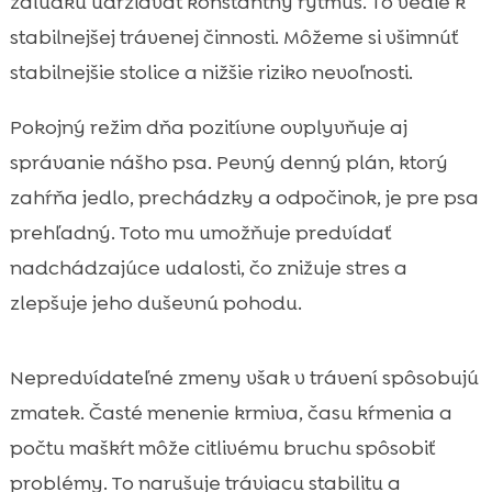
žalúdku udržiavať konštantný rytmus. To vedie k
stabilnejšej trávenej činnosti. Môžeme si všimnúť
stabilnejšie stolice a nižšie riziko nevoľnosti.
Pokojný režim dňa pozitívne ovplyvňuje aj
správanie nášho psa. Pevný denný plán, ktorý
zahŕňa jedlo, prechádzky a odpočinok, je pre psa
prehľadný. Toto mu umožňuje predvídať
nadchádzajúce udalosti, čo znižuje stres a
zlepšuje jeho duševnú pohodu.
Nepredvídateľné zmeny však v trávení spôsobujú
zmatek. Časté menenie krmiva, času kŕmenia a
počtu maškŕt môže citlivému bruchu spôsobiť
problémy. To narušuje tráviacu stabilitu a