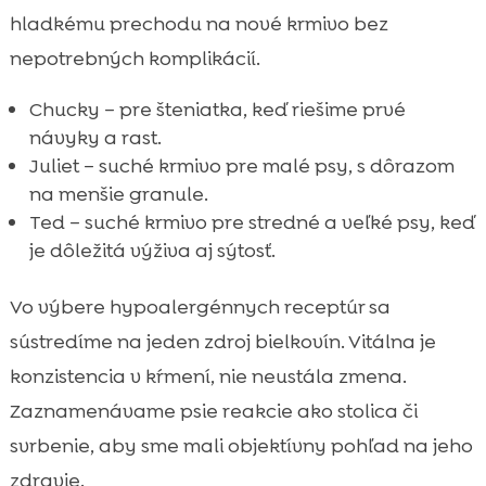
hladkému prechodu na nové krmivo bez
nepotrebných komplikácií.
Chucky – pre šteniatka, keď riešime prvé
návyky a rast.
Juliet – suché krmivo pre malé psy, s dôrazom
na menšie granule.
Ted – suché krmivo pre stredné a veľké psy, keď
je dôležitá výživa aj sýtosť.
Vo výbere hypoalergénnych receptúr sa
sústredíme na jeden zdroj bielkovín. Vitálna je
konzistencia v kŕmení, nie neustála zmena.
Zaznamenávame psie reakcie ako stolica či
svrbenie, aby sme mali objektívny pohľad na jeho
zdravie.