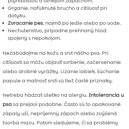
plynatosťou a silnejším zápachom.
Grganie, nafúknuté brucho a citlivosť pri
dotyku.
Zvracanie pes
, najmä po jedle alebo po vode.
Nechutenstvo, prípadne prehnaný hlad
spojený s nepokojom.
Nezabúdajme na kožu a srst nášho psa. Pri
citlivosti sa môžu objaviť svrbenie, začervenanie
alebo drobné vyrážky. Lízanie labiek, šúchanie
papule a matnosť srsti sú tiež časté príznaky.
Netreba hádzať všetko na alergiu.
Intolerancia u
psa
sa prejaví podobne. Často sú to opakované
zápaly uší, nepríjemný zápach alebo zvýšená
tvorba mazu. Potom sledujeme, či sa problémy