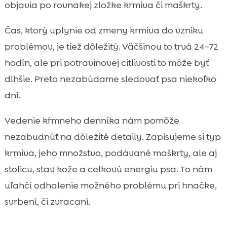
objavia po rovnakej zložke krmiva či maškrty.
Čas, ktorý uplynie od zmeny krmiva do vzniku
problémov, je tiež dôležitý. Väčšinou to trvá 24–72
hodín, ale pri potravinovej citlivosti to môže byť
dlhšie. Preto nezabúdame sledovať psa niekoľko
dní.
Vedenie kŕmneho denníka nám pomôže
nezabudnúť na dôležité detaily. Zapisujeme si typ
krmiva, jeho množstvo, podávané maškrty, ale aj
stolicu, stav kože a celkovú energiu psa. To nám
uľahčí odhalenie možného problému pri hnačke,
svrbení, či zvracaní.