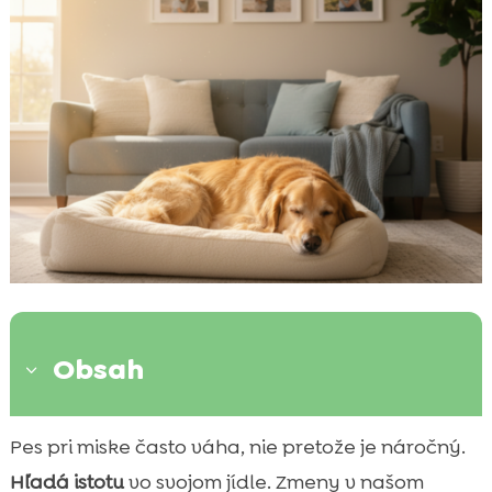
Obsah
3
Prečo stálosť v kŕmení a rutine upokojuje
Pes pri miske často váha, nie pretože je náročný.

psa
Hľadá istotu
vo svojom jídle. Zmeny v našom