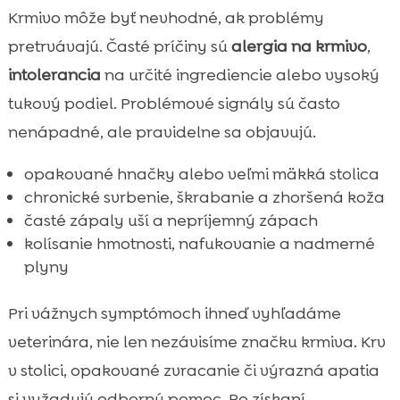
Krmivo môže byť nevhodné, ak problémy
pretrvávajú. Časté príčiny sú
alergia na krmivo
,
intolerancia
na určité ingrediencie alebo vysoký
tukový podiel. Problémové signály sú často
nenápadné, ale pravidelne sa objavujú.
opakované hnačky alebo veľmi mäkká stolica
chronické svrbenie, škrabanie a zhoršená koža
časté zápaly uší a nepríjemný zápach
kolísanie hmotnosti, nafukovanie a nadmerné
plyny
Pri vážnych symptómoch ihneď vyhľadáme
veterinára, nie len nezávisíme značku krmiva. Krv
v stolici, opakované zvracanie či výrazná apatia
si vyžadujú odbornú pomoc. Po získaní