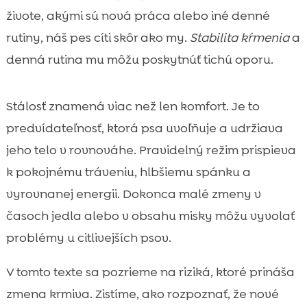
Ako spoznáme, že zmena krmiva psovi

živote, akými sú nová práca alebo iné denné
nesedí
rutiny, náš pes cíti skôr ako my.
Stabilita kŕmenia
a
riziká zmeny krmiva

denná rutina mu môžu poskytnúť tichú oporu.
Kedy je zmena krmiva naozaj potrebná

Ako správne zmeniť krmivo krok za krokom

Stálosť znamená viac než len komfort. Je to
bez zbytočného stresu
predvídateľnosť, ktorá psa uvoľňuje a udržiava
Citlivé brucho a hypoalergénny prístup: čo

sledovať pri zložení
jeho telo v rovnováhe. Pravidelný režim prispieva
Stálosť v režime dňa: čas kŕmenia,
k pokojnému tráveniu, hlbšiemu spánku a

prechádzky a odpočinok
vyrovnanej energii. Dokonca malé zmeny v
Ako vybrať krmivo podľa veľkosti, veku a

časoch jedla alebo v obsahu misky môžu vyvolať
potrieb psa
problémy u citlivejších psov.
CricksyDog ako stabilná voľba pre

bezpečný prechod na nové krmivo
V tomto texte sa pozrieme na riziká, ktoré prináša
Mokré krmivo a hydratácia: kedy siahnuť

zmena krmiva. Zistíme, ako rozpoznať, že nové
po Ely