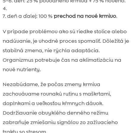
5–6. deň: 25 % pôvodného krmiva + 75 % nového.
7. deň a ďalej: 100 %
prechod na nové krmivo
.
V prípade problémov ako sú riedke stolice alebo
nadúvanie, je vhodné proces spomaliť. Dôležitá je
stabilná zmena, nie rýchla adaptácia.
Organizmus potrebuje čas na aklimatizáciu na
nové nutrienty.
Nezabúdame, že počas zmeny krmiva
zachovávame rovnakú rutinu s maškrtami,
doplnkami a veľkosťou kŕmnych dávok.
Dodržiavanie obvyklého denného režimu
zabraňuje zmiešaniu signálov zo zažívacieho
traktu so stresom.