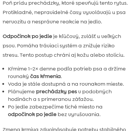
Poň prídu prechádzky, ktoré spevňujú tento rytus.
Protikladné, nepravidelné časy vyvolávajú u psa
nervozitu a nesprávne reakcie na jedlo.
Odpočinok po jedle
je kľúčový, zvlášť u veľkých
psov. Pomáha tráviaci systém a znižuje riziko
stresu. Tento postup chráni aj kožu alebo stoliciu.
Kŕmime 1–2× denne podľa potrieb psa a držíme
rovnaký
čas kŕmenia
.
Voda je stále dostupná a na rovnakom mieste.
Plánujeme
prechádzky pes
v podobných
hodinách a s primeranou záťažou.
Po jedle zabezpečíme tiché miesto na
odpočinok po jedle
bez vyrušovania.
Zmena krmiva zdvojnásobuje potrebu stabilného