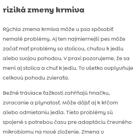
riziká zmeny krmiva
Rýchla zmena krmiva môže u psa spôsobiť
nemalé problémy. Aj ten najmiernejší pes môže
začať mať problémy so stolicou, chuťou k jedlu
alebo svojou pohodou. V praxi pozorujeme, že sa
mení aj stolica a chuť k jedlu. To všetko ovplyvňuje
celkovú pohodu zvieraťa.
Bežné tráviace ťažkosti zahŕňajú hnačku,
zvracanie a plynatosť. Môže dôjsť aj k kŕčom
alebo odmietaniu jedla. Tieto problémy sú
spojené s potrebou času pre adaptáciu črevného
mikrobiomu na nové zloženie. Zmena v