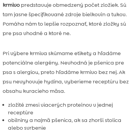
krmivo
predstavuje obmedzený počet zložiek. Sú
tam jasne špecifikované zdroje bielkovín a tukov.
Pomáha nám to lepšie rozpoznať, ktoré zložky sú
pre psa vhodné a ktoré ne.
Pri výbere krmiva skúmame etikety a hľadáme
potenciálne alergény. Nevhodná je pšenica pre
psa s alergiou, preto hľadáme krmivo bez nej. Ak
psu nevyhovuje hydina, vyberieme receptúru bez
obsahu kuracieho mäsa.
zložité zmesi viacerých proteínov v jednej
receptúre
obilniny a najmä pšenica, ak sa zhorší stolica
alebo svrbenie