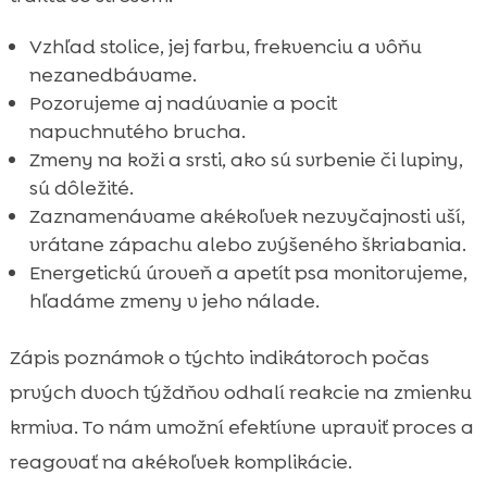
Vzhľad stolice, jej farbu, frekvenciu a vôňu
nezanedbávame.
Pozorujeme aj nadúvanie a pocit
napuchnutého brucha.
Zmeny na koži a srsti, ako sú svrbenie či lupiny,
sú dôležité.
Zaznamenávame akékoľvek nezvyčajnosti uší,
vrátane zápachu alebo zvýšeného škriabania.
Energetickú úroveň a apetít psa monitorujeme,
hľadáme zmeny v jeho nálade.
Zápis poznámok o týchto indikátoroch počas
prvých dvoch týždňov odhalí reakcie na zmienku
krmiva. To nám umožní efektívne upraviť proces a
reagovať na akékoľvek komplikácie.