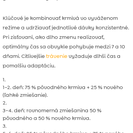
Klúčové je kombinovať krmivá vo vyváženom
režime a udržiavať jednotlivé dávky konzistentné.
Pri zisťovaní, ako dlho zmenu realizovať,
optimálny čas sa obvykle pohybuje medzi 7 a 10
dňami. Citlivejšie
trávenie
vyžaduje dlhší čas a
pomalšiu adaptáciu.
1–2. deň: 75 % pôvodného krmiva + 25 % nového
(ľahké zmiešanie).
3–4. deň: rovnomerná zmiešanina 50 %
pôvodného a 50 % nového krmiva.