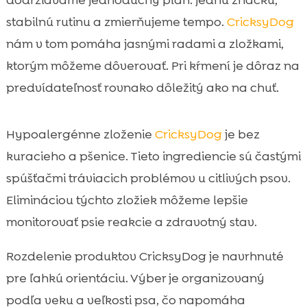
dodržiavame jednoduchý plán: jednu značku,
stabilnú rutinu a zmierňujeme tempo.
CricksyDog
nám v tom pomáha jasnými radami a zložkami,
ktorým môžeme dôverovať. Pri kŕmení je dôraz na
predvídateľnosť rovnako dôležitý ako na chuť.
Hypoalergénne zloženie
CricksyDog
je bez
kuracieho a pšenice. Tieto ingrediencie sú častými
spúšťačmi tráviacich problémov u citlivých psov.
Elimináciou týchto zložiek môžeme lepšie
monitorovať psie reakcie a zdravotný stav.
Rozdelenie produktov CricksyDog je navrhnuté
pre ľahkú orientáciu. Výber je organizovaný
podľa veku a veľkosti psa, čo napomáha