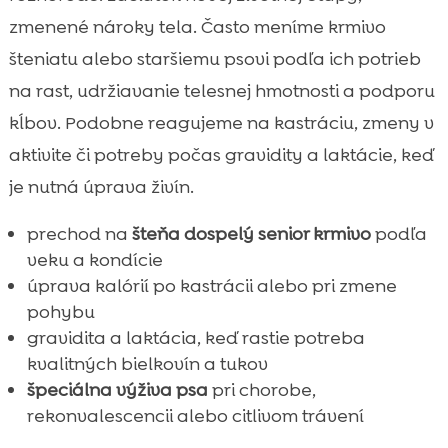
zmenené nároky tela. Často meníme krmivo
šteniatu alebo staršiemu psovi podľa ich potrieb
na rast, udržiavanie telesnej hmotnosti a podporu
kĺbov. Podobne reagujeme na kastráciu, zmeny v
aktivite či potreby počas gravidity a laktácie, keď
je nutná úprava živín.
prechod na
šteňa dospelý senior krmivo
podľa
veku a kondície
úprava kalórií po kastrácii alebo pri zmene
pohybu
gravidita a laktácia, keď rastie potreba
kvalitných bielkovín a tukov
špeciálna výživa psa
pri chorobe,
rekonvalescencii alebo citlivom trávení