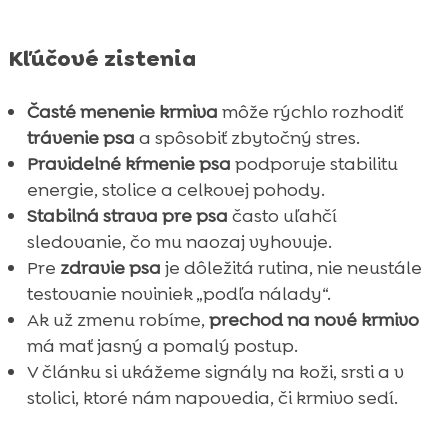
FAQ

Kľúčové zistenia
Časté menenie krmiva
môže rýchlo rozhodiť
trávenie psa
a spôsobiť zbytočný stres.
Pravidelné kŕmenie psa
podporuje stabilitu
energie, stolice a celkovej pohody.
Stabilná strava pre psa
často uľahčí
sledovanie, čo mu naozaj vyhovuje.
Pre
zdravie psa
je dôležitá rutina, nie neustále
testovanie noviniek „podľa nálady“.
Ak už zmenu robíme,
prechod na nové krmivo
má mať jasný a pomalý postup.
V článku si ukážeme signály na koži, srsti a v
stolici, ktoré nám napovedia, či krmivo sedí.