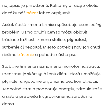
Ako funguje tráviaci systém psa a prečo

najlepšie je prirodzené. Reklamy a rady z okolia
zmeny bolia
dokážu náš
názor
ľahko ovplyvniť.
Najčastejšie problémy pri častom menení

krmiva
Avšak častá zmena krmiva spôsobuje psom veľký
Potravinové intolerancie a alergie: prečo

problém. Už na druhý deň sa môžu objaviť
zmeny komplikujú diagnostiku
tráviace ťažkosti: zmena stolice,
plynatosť
,
pravidelné kŕmenie psa a jeho vplyv na

svrbenie či nepokoj. Miesto potreby nových chutí
imunitu, energiu a pohodu
riešime
trávenie
a pohodu nášho psa.
Kvalita krmiva vs. striedanie značiek: čo je

lepšia cesta
Stabilné kŕmenie neznamená monotónnu stravu.
Kedy má zmena krmiva zmysel a je naozaj

Predstavuje skôr vyváženú diétu, ktorá umožňuje
potrebná
plynulé fungovanie organizmu bez komplikácií.
Ako bezpečne prejsť na nové krmivo bez

Jednotná strava podporuje energiu, zdravie kože
tráviacich problémov
a srsti, a prispieva k vyrovnanému správaniu
Stolica, koža a srsť: naše rýchle signály, či

krmivo sedí
doma.