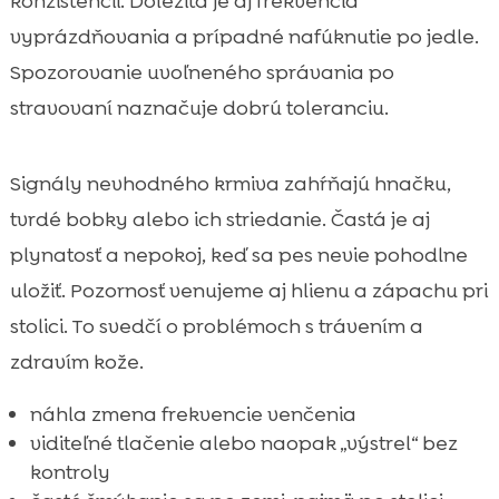
konzistencii. Dôležitá je aj frekvencia
vyprázdňovania a prípadné nafúknutie po jedle.
Spozorovanie uvoľneného správania po
stravovaní naznačuje dobrú toleranciu.
Signály nevhodného krmiva zahŕňajú hnačku,
tvrdé bobky alebo ich striedanie. Častá je aj
plynatosť a nepokoj, keď sa pes nevie pohodlne
uložiť. Pozornosť venujeme aj hlienu a zápachu pri
stolici. To svedčí o problémoch s trávením a
zdravím kože.
náhla zmena frekvencie venčenia
viditeľné tlačenie alebo naopak „výstrel“ bez
kontroly