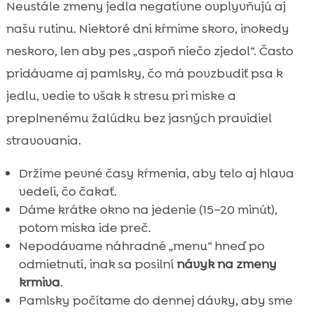
Neustále zmeny jedla negatívne ovplyvňujú aj
našu rutinu. Niektoré dni kŕmime skoro, inokedy
neskoro, len aby pes „aspoň niečo zjedol“. Často
pridávame aj pamlsky, čo má povzbudiť psa k
jedlu, vedie to však k stresu pri miske a
preplnenému žalúdku bez jasných pravidiel
stravovania.
Držíme pevné časy kŕmenia, aby telo aj hlava
vedeli, čo čakať.
Dáme krátke okno na jedenie (15–20 minút),
potom miska ide preč.
Nepodávame náhradné „menu“ hneď po
odmietnutí, inak sa posilní
návyk na zmeny
krmiva
.
Pamlsky počítame do dennej dávky, aby sme