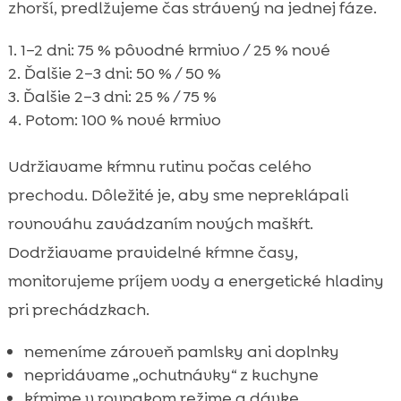
zhorší, predlžujeme čas strávený na jednej fáze.
1–2 dni: 75 % pôvodné krmivo / 25 % nové
Ďalšie 2–3 dni: 50 % / 50 %
Ďalšie 2–3 dni: 25 % / 75 %
Potom: 100 % nové krmivo
Udržiavame kŕmnu rutinu počas celého
prechodu. Dôležité je, aby sme nepreklápali
rovnováhu zavádzaním nových maškŕt.
Dodržiavame pravidelné kŕmne časy,
monitorujeme príjem vody a energetické hladiny
pri prechádzkach.
nemeníme zároveň pamlsky ani doplnky
nepridávame „ochutnávky“ z kuchyne
kŕmime v rovnakom režime a dávke