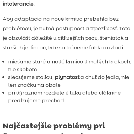
intolerancie
.
Aby adaptácia na nové krmivo prebehla bez
problémov, je nutná postupnosť a trpezlivosť. Toto
je obzvlášť dôležité u citlivejších psov, šteniatok a
starších jedincov, kde sa trávenie ľahko rozladí.
miešame staré a nové krmivo v malých krokoch,
nie skokom
sledujeme stolicu,
plynatosť
a chuť do jedla, nie
len značku na obale
pri výraznom rozdiele v tuku alebo vláknine
predlžujeme prechod
Najčastejšie problémy pri