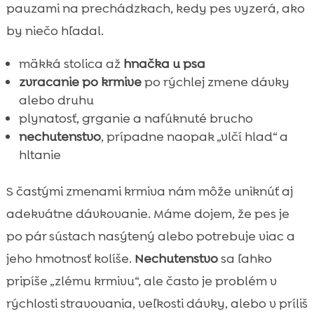
pauzami na prechádzkach, kedy pes vyzerá, ako
by niečo hľadal.
mäkká stolica až
hnačka u psa
zvracanie po krmive
po rýchlej zmene dávky
alebo druhu
plynatosť, grganie a nafúknuté brucho
nechutenstvo
, prípadne naopak „vlčí hlad“ a
hltanie
S častými zmenami krmiva nám môže uniknúť aj
adekvátne dávkovanie. Máme dojem, že pes je
po pár sústach nasýtený alebo potrebuje viac a
jeho hmotnosť kolíše.
Nechutenstvo
sa ľahko
pripíše „zlému krmivu“, ale často je problém v
rýchlosti stravovania, veľkosti dávky, alebo v príliš