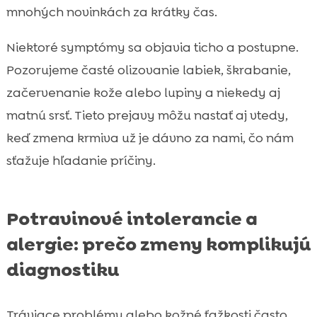
mnohých novinkách za krátky čas.
Niektoré symptómy sa objavia ticho a postupne.
Pozorujeme časté olizovanie labiek, škrabanie,
začervenanie kože alebo lupiny a niekedy aj
matnú srsť. Tieto prejavy môžu nastať aj vtedy,
keď zmena krmiva už je dávno za nami, čo nám
sťažuje hľadanie príčiny.
Potravinové intolerancie a
alergie: prečo zmeny komplikujú
diagnostiku
Tráviace problémy alebo kožné ťažkosti často