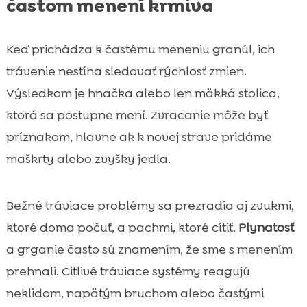
častom menení krmiva
Keď prichádza k častému meneniu granúl, ich
trávenie nestíha sledovať rýchlosť zmien.
Výsledkom je hnačka alebo len mäkká stolica,
ktorá sa postupne mení. Zvracanie môže byť
príznakom, hlavne ak k novej strave pridáme
maškrty alebo zvyšky jedla.
Bežné tráviace problémy sa prezradia aj zvukmi,
ktoré doma počuť, a pachmi, ktoré cítiť.
Plynatosť
a grganie často sú znamením, že sme s menením
prehnali. Citlivé tráviace systémy reagujú
neklidom, napätým bruchom alebo častými