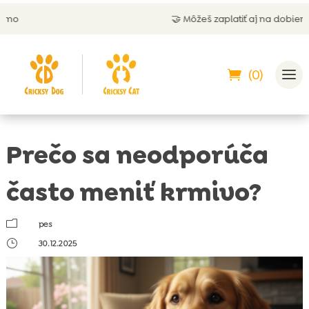
🤝 Môžeš zaplatiť aj na dobierku
(0)
Prečo sa neodporúča
často meniť krmivo?
m
pes
}
30.12.2025