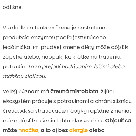
odlišne.
V žalúdku a tenkom čreve je nastavená
produkcia enzýmov podľa jestvujúceho
jedálnička. Pri prudkej zmene diéty môže dôjsť k
zápche alebo, naopak, ku krátkemu tráveniu
potravín.
To sa prejaví nadúvaním, kŕčmi alebo
mäkšou stolicou
.
Veľký význam má
črevná mikrobiota
, žijúci
ekosystém prácuje s potravinami a chráni sliznicu
čreva. Ak sa stravovacie návyky rapídne zmenia,
môže dôjsť k rušeniu tohto ekosystému.
Objaviť sa
môže
hnačka
, a to aj bez
alergie
alebo