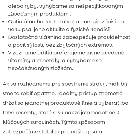
alebo ryby, vyhýbame sa nešpecifikovaným
„živočíšnym produktom“.
Optimálna hodnota tukov a energie závisí na
veku psa, jeho aktivite a fyzické kondícii.
Dostatočná vláknina zabezpečuje pravidelnosť
a pocit sýtosti, bez zbytočných extrémov.
V zozname aditív preferujeme jasne uvedené
vitamíny a minerály, a vyhýbame sa
neočakávaným zložkám.
Ak sa rozhodneme pre spestrenie stravy, mali by
sme to robiť opatrne. Ideálny prístup znamená
držať sa jednotnej produktové línie a vyberať iba
také recepty, ktoré si sú navzájom podobné v
kľúčových surovinách. Týmto spôsobom
zabezpečíme stabilitu pre nášho psa a