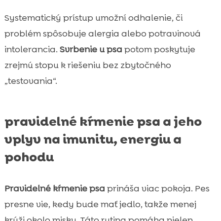
Systematický prístup umožní odhalenie, či
problém spôsobuje alergia alebo potravinová
intolerancia.
Svrbenie u psa
potom poskytuje
zrejmú stopu k riešeniu bez zbytočného
„testovania“.
pravidelné kŕmenie psa a jeho
vplyv na imunitu, energiu a
pohodu
Pravidelné kŕmenie psa
prináša viac pokoja. Pes
presne vie, kedy bude mať jedlo, takže menej
krúži okolo misky. Táto rutina pomáha nielen