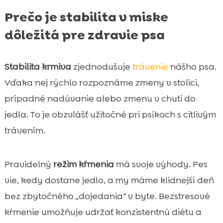
Prečo je stabilita v miske
dôležitá pre zdravie psa
Stabilita krmiva
zjednodušuje
trávenie
nášho psa.
Vďaka nej rýchlo rozpoznáme zmeny v stolici,
prípadné nadúvanie alebo zmenu v chuti do
jedla. To je obzvlášť užitočné pri psíkoch s citlivým
trávením.
Pravidelný
režim kŕmenia
má svoje výhody. Pes
vie, kedy dostane jedlo, a my máme klidnejší deň
bez zbytočného „dojedania“ v byte. Bezstresové
kŕmenie umožňuje udržať konzistentnú diétu a