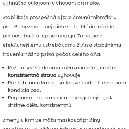
vyhnúť sa výkyvom v chovaní pri miske.
Stabilita je prospešná aj pre črevnú mikroflóru
psa. Pri nezmenenej diéte sa baktérie v čreve
prispôsobujú a lepšie fungujú. To vedie k
efektívnejšiemu vstrebávaniu živín a stabilnému
tráveniu nášho psíka počas celého dňa.
Koža a srsť sú dobrými ukazovateľmi, či nám
konzistentná strava
vyhovuje.
Pri stabilnom krmive sa lepšie hodnotí energia a
kondícia psa.
Regenerácia po aktivitách je rýchlejšia, ak
držíme diétu konzistentnú.
Zmeny v krmive môžu maskovať príčiny