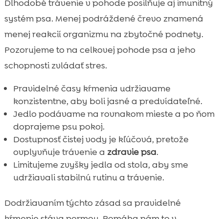
Dlhodobé trávenie v pohode posilňuje aj imunitný
systém psa. Menej podráždené črevo znamená
menej reakcií organizmu na zbytočné podnety.
Pozorujeme to na celkovej pohode psa a jeho
schopnosti zvládať stres.
Pravidelné časy kŕmenia udržiavame
konzistentne, aby boli jasné a predvídateľné.
Jedlo podávame na rovnakom mieste a po ňom
doprajeme psu pokoj.
Dostupnosť čistej vody je kľúčová, pretože
ovplyvňuje trávenie a
zdravie psa
.
Limitujeme zvyšky jedla od stola, aby sme
udržiavali stabilnú rutinu a trávenie.
Dodržiavaním týchto zásad sa pravidelné
kŕmenie stáva normou. Pomáha nám to v