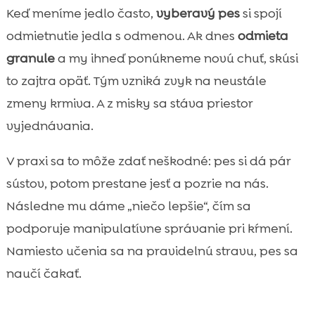
Keď meníme jedlo často,
vyberavý pes
si spojí
odmietnutie jedla s odmenou. Ak dnes
odmieta
granule
a my ihneď ponúkneme novú chuť, skúsi
to zajtra opäť. Tým vzniká zvyk na neustále
zmeny krmiva. A z misky sa stáva priestor
vyjednávania.
V praxi sa to môže zdať neškodné: pes si dá pár
sústov, potom prestane jesť a pozrie na nás.
Následne mu dáme „niečo lepšie“, čím sa
podporuje manipulatívne správanie pri kŕmení.
Namiesto učenia sa na pravidelnú stravu, pes sa
naučí čakať.