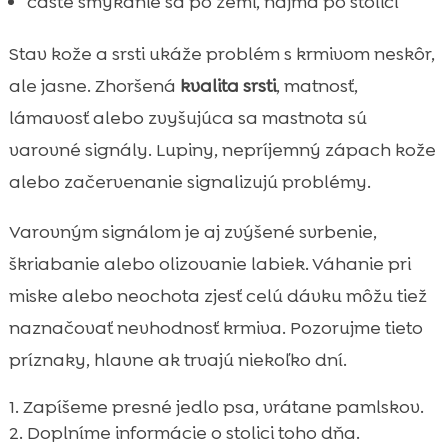
časté šmýkanie sa po zemi, najmä po stolici
Stav kože a srsti ukáže problém s krmivom neskôr,
ale jasne. Zhoršená
kvalita srsti
, matnosť,
lámavosť alebo zvyšujúca sa mastnota sú
varovné signály. Lupiny, nepríjemný zápach kože
alebo začervenanie signalizujú problémy.
Varovným signálom je aj zvýšené svrbenie,
škriabanie alebo olizovanie labiek. Váhanie pri
miske alebo neochota zjesť celú dávku môžu tiež
naznačovať nevhodnosť krmiva. Pozorujme tieto
príznaky, hlavne ak trvajú niekoľko dní.
Zapíšeme presné jedlo psa, vrátane pamlskov.
Doplníme informácie o stolici toho dňa.