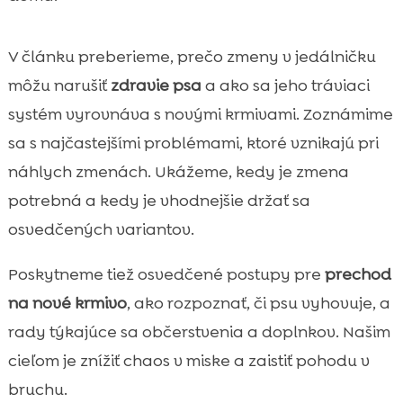
Prečo časté zmeny podporujú vyberavosť

a „manipuláciu“ pri miske
V článku preberieme, prečo zmeny v jedálničku
Hypoalergénne krmivo ako stabilná voľba

môžu narušiť
zdravie psa
a ako sa jeho tráviaci
pri citlivom psovi
systém vyrovnáva s novými krmivami. Zoznámime
CricksyDog ako dlhodobé riešenie: čo

sa s najčastejšími problémami, ktoré vznikajú pri
zaradiť do našej rutiny
náhlych zmenách. Ukážeme, kedy je zmena
Pamlsky, doplnky a starostlivosť bez

narušenia režimu kŕmenia
potrebná a kedy je vhodnejšie držať sa
Ako pomôcť maškrtnému psovi bez častého
osvedčených variantov.

menenia krmiva
Poskytneme tiež osvedčené postupy pre
prechod
Zuby a trávenie: prečo aj dentálna rutina

súvisí s krmivom
na nové krmivo
, ako rozpoznať, či psu vyhovuje, a
Najčastejšie chyby pri kŕmení, ktoré si u nás
rady týkajúce sa občerstvenia a doplnkov. Našim

doma vieme opraviť
cieľom je znížiť chaos v miske a zaistiť pohodu v
Záver

bruchu.