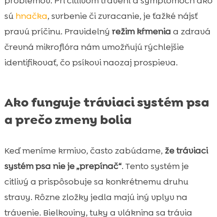
problémov. Pri citlivom trávení a symptómoch ako
sú
hnačka
, svrbenie či zvracanie, je ťažké nájsť
pravú príčinu. Pravidelný
režim kŕmenia
a zdravá
črevná mikroflóra nám umožňujú rýchlejšie
identifikovať, čo psíkovi naozaj prospieva.
Ako funguje tráviaci systém psa
a prečo zmeny bolia
Keď meníme krmivo, často zabúdame,
že tráviaci
systém psa nie je „prepínač“
. Tento systém je
citlivý a prispôsobuje sa konkrétnemu druhu
stravy. Rôzne zložky jedla majú iný vplyv na
trávenie. Bielkoviny, tuky a vláknina sa trávia