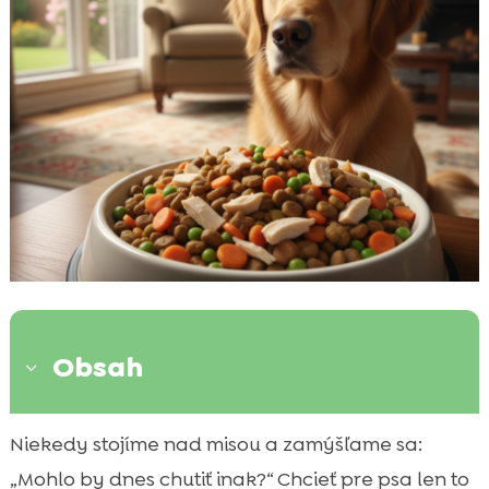
Obsah
3
Prečo je stabilita v miske dôležitá pre
Niekedy stojíme nad misou a zamýšľame sa:

zdravie psa
„Mohlo by dnes chutiť inak?“ Chcieť pre psa len to