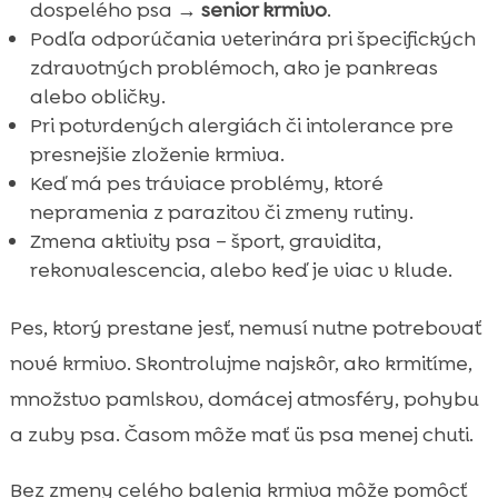
dospelého psa →
senior krmivo
.
Podľa odporúčania veterinára pri špecifických
zdravotných problémoch, ako je pankreas
alebo obličky.
Pri potvrdených alergiách či intolerance pre
presnejšie zloženie krmiva.
Keď má pes tráviace problémy, ktoré
nepramenia z parazitov či zmeny rutiny.
Zmena aktivity psa – šport, gravidita,
rekonvalescencia, alebo keď je viac v klude.
Pes, ktorý prestane jesť, nemusí nutne potrebovať
nové krmivo. Skontrolujme najskôr, ako krmitíme,
množstvo pamlskov, domácej atmosféry, pohybu
a zuby psa. Časom môže mať üs psa menej chuti.
Bez zmeny celého balenia krmiva môže pomôcť