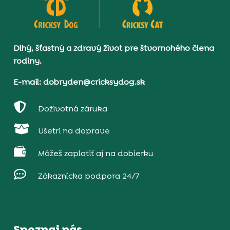
Dlhý, šťastný a zdravý život pre štvornohého člena
rodiny.
E-mail: dobryden@cricksydog.sk

Doživotná záruka

Ušetri na doprave

Môžeš zaplatiť aj na dobierku

Zákaznícka podpora 24/7
Spoznaj nás