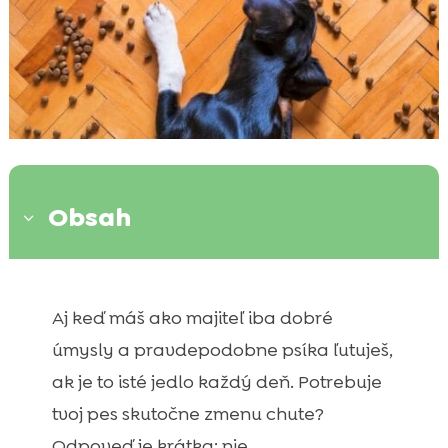
Obsah
3
Príručka k objednávaniu krmiva

CricksyDog
Aj keď máš ako majiteľ iba dobré
Príručka k dávkovaniu krmiva CricksyDog’
úmysly a pravdepodobne psíka ľutuješ,

Príručka k zmene krmiva CricksyDog
ak je to isté jedlo každý deň. Potrebuje

tvoj pes skutočne zmenu chute?
Odpoveď je krátka: nie.