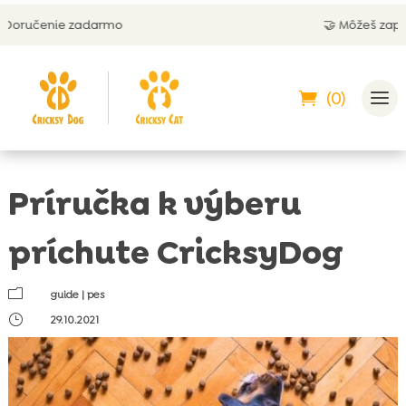
darmo
🤝 Môžeš zaplatiť aj na dobie
(0)
Príručka k výberu
príchute CricksyDog
m
guide
|
pes
}
29.10.2021