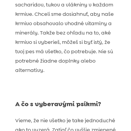
sacharidov, tukov a vlákniny v každom
krmive. Chceli sme dosiahnuť, aby naše
krmivo obsahovalo vhodné vitamíny a
minerály. Takže bez ohľadu na to, aké
krmivo si vyberieš, môžeš si byť istý, že
tvoj pes má všetko, čo potrebuje. Nie sú
potrebné žiadne doplnky alebo
alternatívy.
A čo s vyberavými psíkmi?
Vieme, že nie všetko je take jednoduché
ako to vyzerá. Zatiaľ čo vyššie zmienené