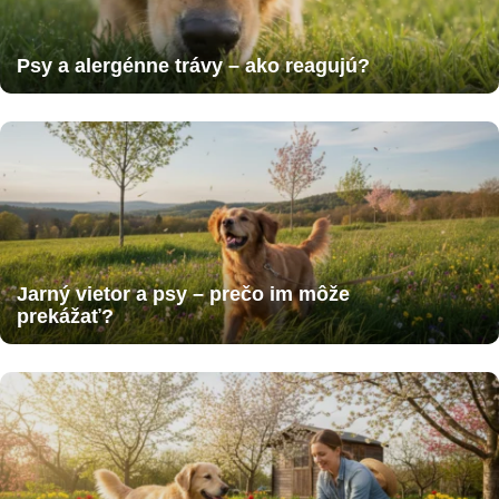
Psy a alergénne trávy – ako reagujú?
Jarný vietor a psy – prečo im môže
prekážať?