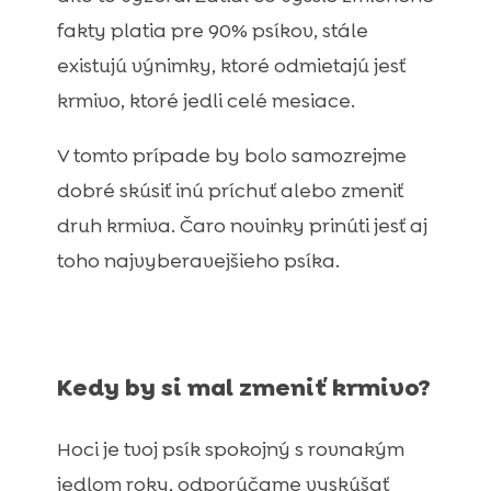
fakty platia pre 90% psíkov, stále
existujú výnimky, ktoré odmietajú jesť
krmivo, ktoré jedli celé mesiace.
V tomto prípade by bolo samozrejme
dobré skúsiť inú príchuť alebo zmeniť
druh krmiva. Čaro novinky prinúti jesť aj
toho najvyberavejšieho psíka.
Kedy by si mal zmeniť krmivo?
Hoci je tvoj psík spokojný s rovnakým
jedlom roky, odporúčame vyskúšať