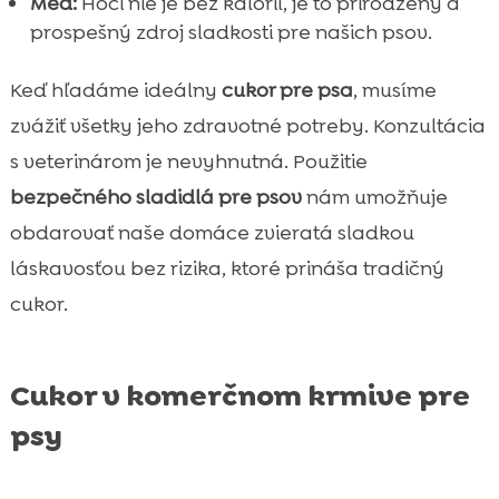
Med:
Hoci nie je bez kalórií, je to prirodzený a
prospešný zdroj sladkosti pre našich psov.
Keď hľadáme ideálny
cukor pre psa
, musíme
zvážiť všetky jeho zdravotné potreby. Konzultácia
s veterinárom je nevyhnutná. Použitie
bezpečného sladidlá pre psov
nám umožňuje
obdarovať naše domáce zvieratá sladkou
láskavosťou bez rizika, ktoré prináša tradičný
cukor.
Cukor v komerčnom krmive pre
psy