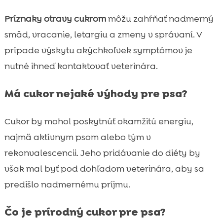
Príznaky otravy cukrom
môžu zahŕňať nadmerný
smäd, vracanie, letargiu a zmeny v správaní. V
prípade výskytu akýchkoľvek symptómov je
nutné ihneď kontaktovať veterinára.
Má cukor nejaké výhody pre psa?
Cukor by mohol poskytnúť okamžitú energiu,
najmä aktívnym psom alebo tým v
rekonvalescencii. Jeho pridávanie do diéty by
však mal byť pod dohľadom veterinára, aby sa
predišlo nadmernému príjmu.
Čo je prírodný cukor pre psa?