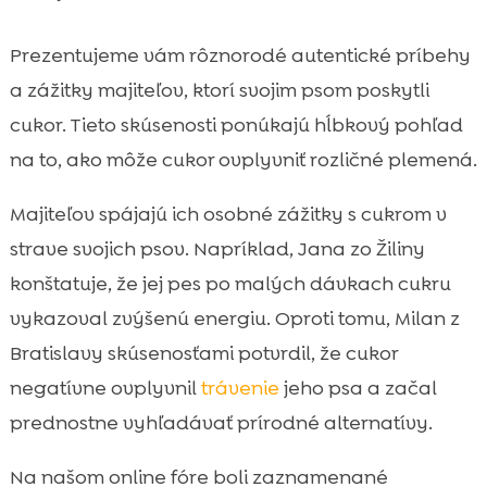
Prezentujeme vám rôznorodé autentické príbehy
a zážitky majiteľov, ktorí svojim psom poskytli
cukor. Tieto skúsenosti ponúkajú hĺbkový pohľad
na to, ako môže cukor ovplyvniť rozličné plemená.
Majiteľov spájajú ich osobné zážitky s cukrom v
strave svojich psov. Napríklad, Jana zo Žiliny
konštatuje, že jej pes po malých dávkach cukru
vykazoval zvýšenú energiu. Oproti tomu, Milan z
Bratislavy skúsenosťami potvrdil, že cukor
negatívne ovplyvnil
trávenie
jeho psa a začal
prednostne vyhľadávať prírodné alternatívy.
Na našom online fóre boli zaznamenané