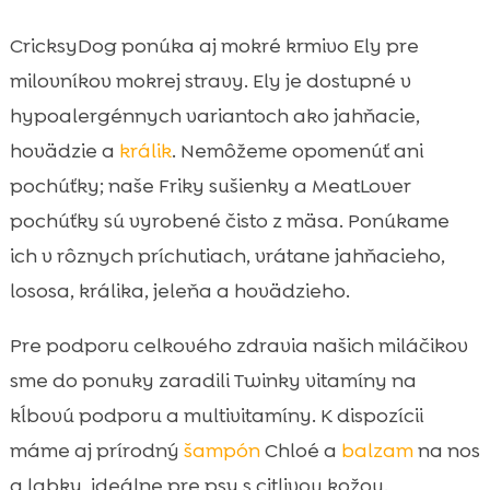
CricksyDog ponúka aj mokré krmivo Ely pre
milovníkov mokrej stravy. Ely je dostupné v
hypoalergénnych variantoch ako jahňacie,
hovädzie a
králik
. Nemôžeme opomenúť ani
pochúťky; naše Friky sušienky a MeatLover
pochúťky sú vyrobené čisto z mäsa. Ponúkame
ich v rôznych príchutiach, vrátane jahňacieho,
lososa, králika, jeleňa a hovädzieho.
Pre podporu celkového zdravia našich miláčikov
sme do ponuky zaradili Twinky vitamíny na
kĺbovú podporu a multivitamíny. K dispozícii
máme aj prírodný
šampón
Chloé a
balzam
na nos
a labky, ideálne pre psy s citlivou kožou.