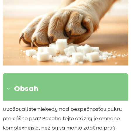
Obsah
3
Je cukor pre psa bezpečný?
Uvažovali ste niekedy nad bezpečnosťou cukru

Aké sú príznaky otravy cukrom u psa?
pre vášho psa? Povaha tejto otázky je omnoho

Má cukor nejaké výhody pre psa?
komplexnejšia, než by sa mohlo zdať na prvý
