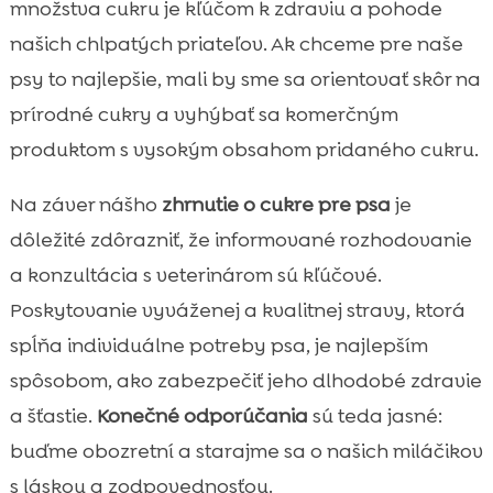
množstva cukru je kľúčom k zdraviu a pohode
našich chlpatých priateľov. Ak chceme pre naše
psy to najlepšie, mali by sme sa orientovať skôr na
prírodné cukry a vyhýbať sa komerčným
produktom s vysokým obsahom pridaného cukru.
Na záver nášho
zhrnutie o cukre pre psa
je
dôležité zdôrazniť, že informované rozhodovanie
a konzultácia s veterinárom sú kľúčové.
Poskytovanie vyváženej a kvalitnej stravy, ktorá
spĺňa individuálne potreby psa, je najlepším
spôsobom, ako zabezpečiť jeho dlhodobé zdravie
a šťastie.
Konečné odporúčania
sú teda jasné:
buďme obozretní a starajme sa o našich miláčikov
s láskou a zodpovednosťou.