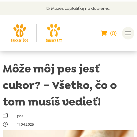
🤝 Môžeš zaplatiť aj na dobierku
(0)
Môže môj pes jesť
cukor? – Všetko, čo o
tom musíš vedieť!
m
pes
}
11.04.2025