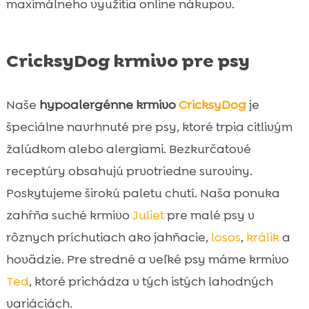
maximálneho využitia online nákupov.
CricksyDog krmivo pre psy
Naše
hypoalergénne krmivo
CricksyDog
je
špeciálne navrhnuté pre psy, ktoré trpia citlivým
žalúdkom alebo alergiami. Bezkurčatové
receptúry obsahujú prvotriedne suroviny.
Poskytujeme širokú paletu chutí. Naša ponuka
zahŕňa suché krmivo
Juliet
pre malé psy v
rôznych príchutiach ako jahňacie,
losos
,
králik
a
hovädzie. Pre stredné a veľké psy máme krmivo
Ted
, ktoré prichádza v tých istých lahodných
variáciách.