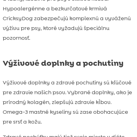
Hypoalergénne a bezkurčatové krmivá
CricksyDog zabezpečujú komplexnú a vyváženú
výživu pre psy, ktoré vyžadujú špeciálnu
pozornosť.
Výživové doplnky a pochutiny
Výživové doplnky a zdravé pochutiny sú kľúčové
pre zdravie našich psov. Vybrané doplnky, ako je
prírodný kolagén, zlepšujú zdravie kĺbov.
Omega-3 mastné kyseliny sú zase obohacujúce
pre srsť a kožu.
Zdravé pochúťky majú tiež svoje miesto v diéte