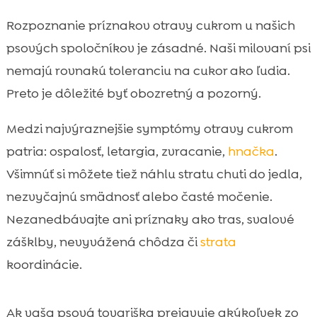
Rozpoznanie príznakov otravy cukrom u našich
psových spoločníkov je zásadné. Naši milovaní psi
nemajú rovnakú toleranciu na cukor ako ľudia.
Preto je dôležité byť obozretný a pozorný.
Medzi najvýraznejšie symptómy otravy cukrom
patria: ospalosť, letargia, zvracanie,
hnačka
.
Všimnúť si môžete tiež náhlu stratu chuti do jedla,
nezvyčajnú smädnosť alebo časté močenie.
Nezanedbávajte ani príznaky ako tras, svalové
zášklby, nevyvážená chôdza či
strata
koordinácie.
Ak vaša psová tovariška prejavuje akýkoľvek zo