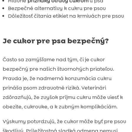
Hlavné
príznaky otravy cukrom
u psa
Bezpečné alternatívy k cukru pre psov
Dôležitosť čítania etikiet na krmivách pre psov
Je cukor pre psa bezpečný?
Často sa zamýšľame nad tým, či je cukor
bezpečný pre našich štvornohých priateľov.
Pravda je, že nadmerná konzumácia cukru
prináša psom zdravotné riziká. Veterinári
zdôrazňujú, že zvyšok príjmu cukru môže viesť k
obezite, cukrovke, a k zubným komplikáciám.
Výskumy potvrdzujú, že cukor môže byť pre psov
škodlivý. Príležitostná sladká odmena nemusí