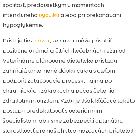
spojitosť, predovšetkým v momentoch
intenzívneho
výcviku
alebo pri prekonávaní
hypoglykémie.
Existuje tiež
názor
, že cukor môže pôsobiť
pozitívne v rámci určitých liečebných režimov.
Veterinárne plánované dietetické prístupy
zahŕňajú umiernené dávky cukru s cieľom
podporiť zotavovacie procesy, najmä po
chirurgických zákrokoch a počas čelienia
zdravotným výzvam. Vždy je však kľúčové takéto
postupy prediskutovať s veteriárnym
špecialistom, aby sme zabezpečili optimálnu
starostlivosť pre našich štvornožcových priateľov.