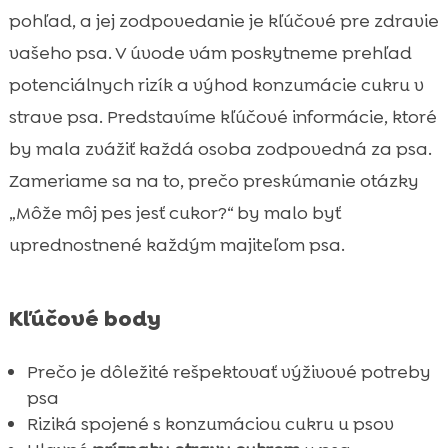
Prírodný cukor pre psa
pohľad, a jej zodpovedanie je kľúčové pre zdravie

Alternatívy k cukru pre psa
vašeho psa. V úvode vám poskytneme prehľad

Cukor v komerčnom krmive pre psy
potenciálnych rizík a výhod konzumácie cukru v

Recenzie a skúsenosti iných majiteľov
strave psa. Predstavíme kľúčové informácie, ktoré

Cukor pre psa značky

by mala zvážiť každá osoba zodpovedná za psa.
Kúpiť cukor pre psa online obchod

Zameriame sa na to, prečo preskúmanie otázky
CricksyDog krmivo pre psy

„Môže môj pes jesť cukor?“ by malo byť
Výživové doplnky a pochutiny

uprednostnené každým majiteľom psa.
Záver

FAQ

Kľúčové body
Prečo je dôležité rešpektovať výživové potreby
psa
Riziká spojené s konzumáciou cukru u psov