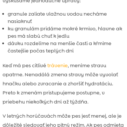
vyskúšame jednoduché úpravy:
granule zaliate vlažnou vodou necháme
nasiaknuť
ku granulám pridáme mokré krmivo, hlavne ak
pes má slabú chuť k jedlu
dávku rozdelíme na menšie časti a kŕmime
častejšie počas teplých dní
Keď má pes citlivé
trávenie
, meníme stravu
opatrne. Nenadálá zmena stravy môže vyvolať
hnačku alebo zvracanie a zhoršiť hydratáciu.
Preto k zmenám pristupujeme postupne, v
priebehu niekoľkých dní až týždňa.
V letných horúčavách môže pes jesť menej, ale je
dôležité sledovať jeho pitný režim. Ak pes odmieta