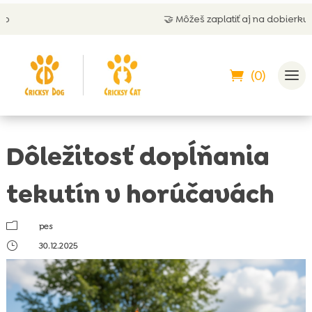
🤝 Môžeš zaplatiť aj na dobierku
(0)
Dôležitosť dopĺňania
tekutín v horúčavách
m
pes
}
30.12.2025