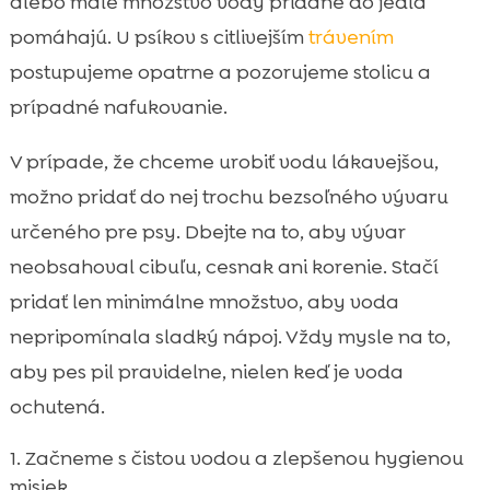
alebo malé množstvo vody pridané do jedla
pomáhajú. U psíkov s citlivejším
trávením
postupujeme opatrne a pozorujeme stolicu a
prípadné nafukovanie.
V prípade, že chceme urobiť vodu lákavejšou,
možno pridať do nej trochu bezsoľného vývaru
určeného pre psy. Dbejte na to, aby vývar
neobsahoval cibuľu, cesnak ani korenie. Stačí
pridať len minimálne množstvo, aby voda
nepripomínala sladký nápoj. Vždy mysle na to,
aby pes pil pravidelne, nielen keď je voda
ochutená.
Začneme s čistou vodou a zlepšenou hygienou
misiek.