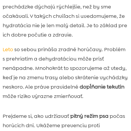
vedieť
prechádzke dýchajú rýchlejšie, než by sme
Ako rozpoznať dehydratáciu u psa včas

očakávali. V takých chvíľach si uvedomujeme, že
Prvá pomoc pri prehriatí a dehydratácii

hydratácia nie je len malý detail. Je to základ pre
Najlepšie zdroje tekutín a ako podporiť

ich dobre počutie a zdravie.
pitný režim
Voda na cestách: výlety, dovolenky a
Leto
so sebou prináša zradné horúčavy. Problém

mestské prechádzky
s prehriatím a dehydratáciou môže prísť
Hydratácia pri športe a zvýšenej aktivite

nenápadne. Mnohokrát to spozorujeme až vtedy,
Šteniatka, seniori a choré psy: špeciálne

keď je na zmenu trasy alebo skrátenie vychádzky
potreby
neskoro. Ale práve pravidelné
dopĺňanie tekutín
Krmivo a hydratácia: ako strava

môže riziko výrazne zmierňovať.
ovplyvňuje príjem vody
CricksyDog ako podpora zdravého režimu

počas tepla
Prejdeme si, ako udržiavať
pitný režim psa
počas
Maškrty, doplnky a starostlivosť, ktoré nám
horúcich dní. Ukážeme prevenciu proti
