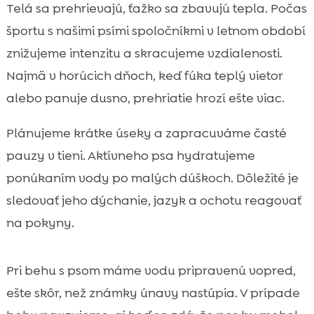
Telá sa prehrievajú, ťažko sa zbavujú tepla. Počas
športu s našimi psími spoločníkmi v letnom období
znižujeme intenzitu a skracujeme vzdialenosti.
Najmä v horúcich dňoch, keď fúka teplý vietor
alebo panuje dusno, prehriatie hrozí ešte viac.
Plánujeme krátke úseky a zapracuváme časté
pauzy v tieni. Aktívneho psa hydratujeme
ponúkaním vody po malých dúškoch. Dôležité je
sledovať jeho dýchanie, jazyk a ochotu reagovať
na pokyny.
Pri behu s psom máme vodu pripravenú vopred,
ešte skôr, než známky únavy nastúpia. V prípade