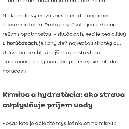
nadmerne zadýchava alebo prehrieva.
Niektoré lieky môžu zvýšiť smäd a ovplyvniť
toleranciu tepla. Preto prispôsobujeme denný
režim s opatrnosťou. V situáciách, keď je pes
citlivý
v horúčavách
, je tichý deň najlepšou stratégiou.
Udržiavanie chladnejšieho prostredia a
dostupnosti vody pomáha psom lepšie zvládať
horúčavy.
Krmivo a hydratácia: ako strava
ovplyvňuje príjem vody
Počas leta je dôležité myslieť nielen na misku s