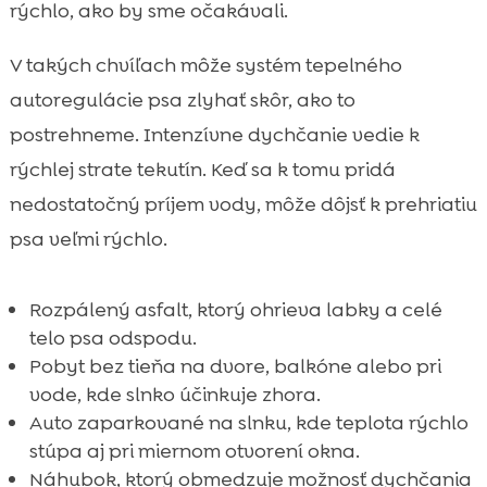
rýchlo, ako by sme očakávali.
V takých chvíľach môže systém tepelného
autoregulácie psa zlyhať skôr, ako to
postrehneme. Intenzívne dychčanie vedie k
rýchlej strate tekutín. Keď sa k tomu pridá
nedostatočný príjem vody, môže dôjsť k prehriatiu
psa veľmi rýchlo.
Rozpálený asfalt, ktorý ohrieva labky a celé
telo psa odspodu.
Pobyt bez tieňa na dvore, balkóne alebo pri
vode, kde slnko účinkuje zhora.
Auto zaparkované na slnku, kde teplota rýchlo
stúpa aj pri miernom otvorení okna.
Náhubok, ktorý obmedzuje možnosť dychčania