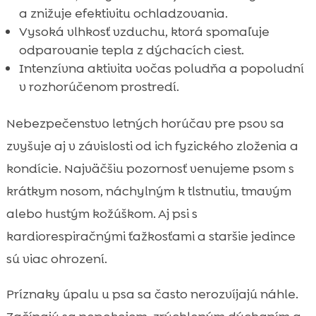
a znižuje efektivitu ochladzovania.
Vysoká vlhkosť vzduchu, ktorá spomaľuje
odparovanie tepla z dýchacích ciest.
Intenzívna aktivita vočas poludňa a popoludní
v rozhorúčenom prostredí.
Nebezpečenstvo letných horúčav pre psov sa
zvyšuje aj v závislosti od ich fyzického zloženia a
kondície. Najväčšiu pozornosť venujeme psom s
krátkym nosom, náchylným k tlstnutiu, tmavým
alebo hustým kožúškom. Aj psi s
kardiorespiračnými ťažkosťami a staršie jedince
sú viac ohrození.
Príznaky úpalu u psa sa často nerozvíjajú náhle.