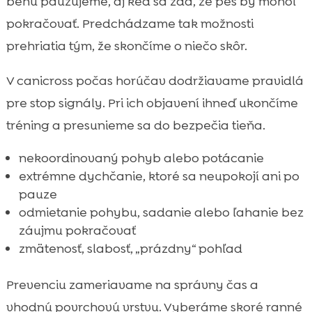
behu pauzujeme, aj keď sa zdá, že pes by mohol
pokračovať. Predchádzame tak možnosti
prehriatia tým, že skončíme o niečo skôr.
V canicross počas horúčav dodržiavame pravidlá
pre stop signály. Pri ich objavení ihneď ukončíme
tréning a presunieme sa do bezpečia tieňa.
nekoordinovaný pohyb alebo potácanie
extrémne dychčanie, ktoré sa neupokojí ani po
pauze
odmietanie pohybu, sadanie alebo ľahanie bez
záujmu pokračovať
zmätenosť, slabosť, „prázdny“ pohľad
Prevenciu zameriavame na správny čas a
vhodnú povrchovú vrstvu. Vyberáme skoré ranné