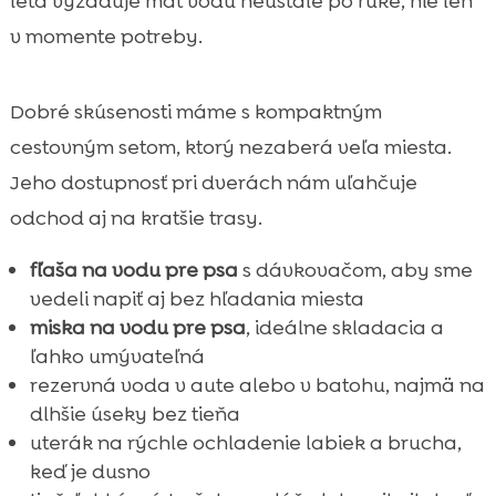
leta vyžaduje mať vodu neustále po ruke, nie len
v momente potreby.
Dobré skúsenosti máme s kompaktným
cestovným setom, ktorý nezaberá veľa miesta.
Jeho dostupnosť pri dverách nám uľahčuje
odchod aj na kratšie trasy.
fľaša na vodu pre psa
s dávkovačom, aby sme
vedeli napiť aj bez hľadania miesta
miska na vodu pre psa
, ideálne skladacia a
ľahko umývateľná
rezervná voda v aute alebo v batohu, najmä na
dlhšie úseky bez tieňa
uterák na rýchle ochladenie labiek a brucha,
keď je dusno