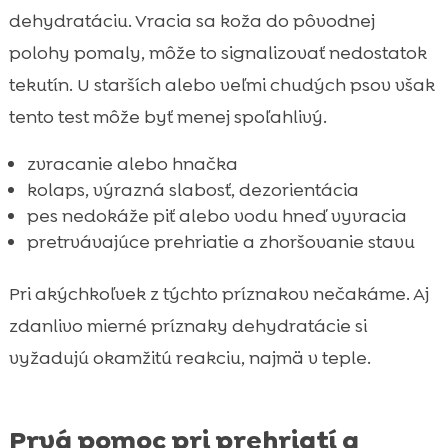
dehydratáciu. Vracia sa koža do pôvodnej
polohy pomaly, môže to signalizovať nedostatok
tekutín. U starších alebo veľmi chudých psov však
tento test môže byť menej spoľahlivý.
zvracanie alebo hnačka
kolaps, výrazná slabosť, dezorientácia
pes nedokáže piť alebo vodu hneď vyvracia
pretrvávajúce prehriatie a zhoršovanie stavu
Pri akýchkoľvek z týchto príznakov nečakáme. Aj
zdanlivo mierné príznaky dehydratácie si
vyžadujú okamžitú reakciu, najmä v teple.
Prvá pomoc pri prehriatí a