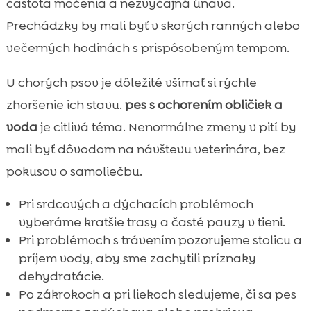
častota močenia a nezvyčajná únava.
Prechádzky by mali byť v skorých ranných alebo
večerných hodinách s prispôsobeným tempom.
U chorých psov je dôležité všímať si rýchle
zhoršenie ich stavu.
pes s ochorením obličiek a
voda
je citlivá téma. Nenormálne zmeny v pití by
mali byť dôvodom na návštevu veterinára, bez
pokusov o samoliečbu.
Pri srdcových a dýchacích problémoch
vyberáme kratšie trasy a časté pauzy v tieni.
Pri problémoch s trávením pozorujeme stolicu a
príjem vody, aby sme zachytili príznaky
dehydratácie.
Po zákrokoch a pri liekoch sledujeme, či sa pes