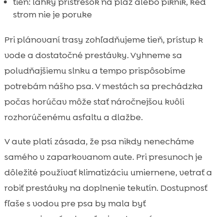
tieň: ľahký prístrešok na pláž alebo piknik, keď
strom nie je poruke
Pri plánovaní trasy zohľadňujeme tieň, prístup k
vode a dostatočné prestávky. Vyhneme sa
poludňajšiemu slnku a tempo prispôsobíme
potrebám nášho psa. V mestách sa prechádzka
počas horúčav môže stať náročnejšou kvôli
rozhorúčenému asfaltu a dlažbe.
V aute platí zásada, že psa nikdy nenecháme
samého v zaparkovanom aute. Pri presunoch je
dôležité používať klimatizáciu umiernene, vetrať a
robiť prestávky na doplnenie tekutín. Dostupnosť
fľaše s vodou pre psa by mala byť