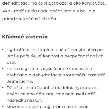
v lete dávajú zmysel
dehydratácii: na čo si dať pozor a ako konať včas.
Ako podporiť pitie u vyberavých psov bez

Ako urobiť z pitia vody počas leta nie boj, ale
nátlaku
prirodzenú súčasť ich dňa.
Dentálna hygiena v lete a jej súvis s

pohodou
Záver
Kľúčové zistenia

FAQ

Hydratácia je v teplom počasí nevyhnutná pre
lepšie počutie, výkonnosť a bezpečnosť našich
psov.
Horúčavy v lete zvyšujú nebezpečenstvo
prehriatia a dehydratácie, ktoré môžu nastúpiť
veľmi rýchlo.
Dôležité je udržiavať pravidelnú hydratáciu
počas celého dňa, aby sme nemuseli riešiť
následky neskôr.
Môžeme zlepšiť pitný režim našich psov