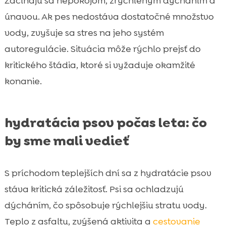
Začínajú sa nepokojom, zrýchleným dýchaním a
únavou. Ak pes nedostáva dostatočné množstvo
vody, zvyšuje sa stres na jeho systém
autoregulácie. Situácia môže rýchlo prejsť do
kritického štádia, ktoré si vyžaduje okamžité
konanie.
hydratácia psov počas leta: čo
by sme mali vedieť
S príchodom teplejších dní sa z hydratácie psov
stáva kritická záležitosť. Psi sa ochladzujú
dýcháním, čo spôsobuje rýchlejšiu stratu vody.
Teplo z asfaltu, zvýšená aktivita a
cestovanie