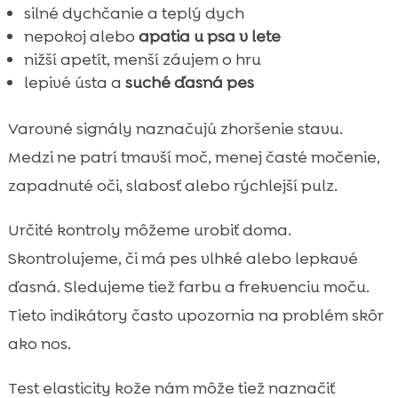
silné dychčanie a teplý dych
nepokoj alebo
apatia u psa v lete
nižší apetít, menší záujem o hru
lepivé ústa a
suché ďasná pes
Varovné signály naznačujú zhoršenie stavu.
Medzi ne patrí tmavší moč, menej časté močenie,
zapadnuté oči, slabosť alebo rýchlejší pulz.
Určité kontroly môžeme urobiť doma.
Skontrolujeme, či má pes vlhké alebo lepkavé
ďasná. Sledujeme tiež farbu a frekvenciu moču.
Tieto indikátory často upozornia na problém skôr
ako nos.
Test elasticity kože nám môže tiež naznačiť