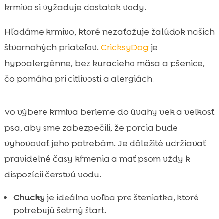
krmivo si vyžaduje dostatok vody.
Hľadáme krmivo, ktoré nezaťažuje žalúdok našich
štvornohých priateľov.
CricksyDog
je
hypoalergénne, bez kuracieho mäsa a pšenice,
čo pomáha pri citlivosti a alergiách.
Vo výbere krmiva berieme do úvahy vek a veľkosť
psa, aby sme zabezpečili, že porcia bude
vyhovovať jeho potrebám. Je dôležité udržiavať
pravidelné časy kŕmenia a mať psom vždy k
dispozícii čerstvú vodu.
Chucky
je ideálna voľba pre šteniatka, ktoré
potrebujú šetrný štart.