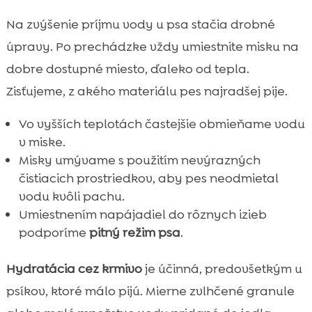
Na zvýšenie príjmu vody u psa stačia drobné
úpravy. Po prechádzke vždy umiestnite misku na
dobre dostupné miesto, ďaleko od tepla.
Zisťujeme, z akého materiálu pes najradšej pije.
Vo vyšších teplotách častejšie obmieňame vodu
v miske.
Misky umývame s použitím nevýrazných
čistiacich prostriedkov, aby pes neodmietal
vodu kvôli pachu.
Umiestnením napájadiel do rôznych izieb
podporíme
pitný režim psa
.
Hydratácia cez krmivo
je účinná, predovšetkým u
psíkov, ktoré málo pijú. Mierne zvlhčené granule