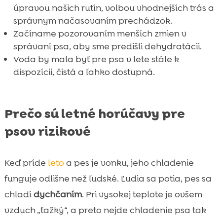
úpravou našich rutín, volbou vhodnejších trás a
správnym načasovaním prechádzok.
Začíname pozorovaním menších zmien v
správaní psa, aby sme predišli dehydratácii.
Voda by mala byť pre psa v lete stále k
dispozícii, čistá a ľahko dostupná.
Prečo sú letné horúčavy pre
psov rizikové
Keď príde
leto
a pes je vonku, jeho chladenie
funguje odlišne než ľudské. Ľudia sa potia, pes sa
chladí
dychčaním
. Pri vysokej teplote je ovšem
vzduch „ťažký“, a preto nejde chladenie psa tak