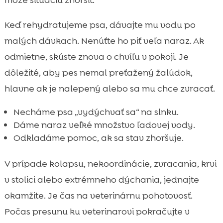
môže situáciu zhoršiť.
Keď rehydratujeme psa, dávajte mu vodu po
malých dávkach. Nenúťte ho piť veľa naraz. Ak
odmietne, skúste znova o chvíľu v pokoji. Je
dôležité, aby pes nemal preťažený žalúdok,
hlavne ak je nalepený alebo sa mu chce zvracať.
Necháme psa „vydýchvať sa“ na slnku.
Dáme naraz veľké množstvo ľadovej vody.
Odkladáme pomoc, ak sa stav zhoršuje.
V prípade kolapsu, nekoordinácie, zvracania, krvi
v stolici alebo extrémneho dýchania, jednajte
okamžite. Je čas na veterinárnu pohotovosť.
Počas presunu ku veterinarovi pokračujte v