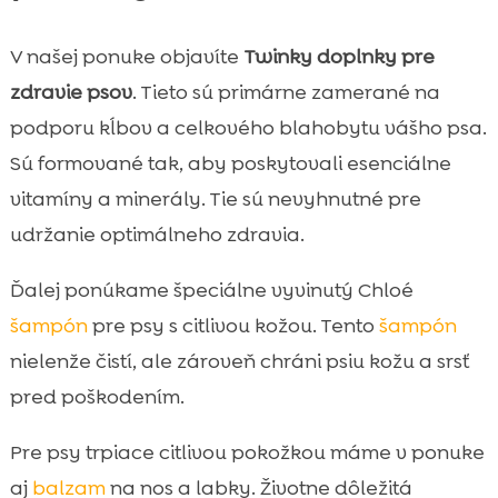
V našej ponuke objavíte
Twinky doplnky pre
zdravie psov
. Tieto sú primárne zamerané na
podporu kĺbov a celkového blahobytu vášho psa.
Sú formované tak, aby poskytovali esenciálne
vitamíny a minerály. Tie sú nevyhnutné pre
udržanie optimálneho zdravia.
Ďalej ponúkame špeciálne vyvinutý Chloé
šampón
pre psy s citlivou kožou. Tento
šampón
nielenže čistí, ale zároveň chráni psiu kožu a srsť
pred poškodením.
Pre psy trpiace citlivou pokožkou máme v ponuke
aj
balzam
na nos a labky. Životne dôležitá