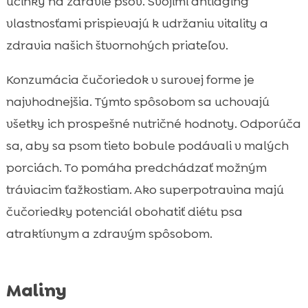
účinky na zdravie psov. Svojimi antiaging
vlastnosťami prispievajú k udržaniu vitality a
zdravia našich štvornohých priateľov.
Konzumácia čučoriedok v surovej forme je
najvhodnejšia. Týmto spôsobom sa uchovajú
všetky ich prospešné nutričné hodnoty. Odporúča
sa, aby sa psom tieto bobule podávali v malých
porciách. To pomáha predchádzať možným
tráviacim ťažkostiam. Ako superpotravina majú
čučoriedky potenciál obohatiť diétu psa
atraktívnym a zdravým spôsobom.
Maliny