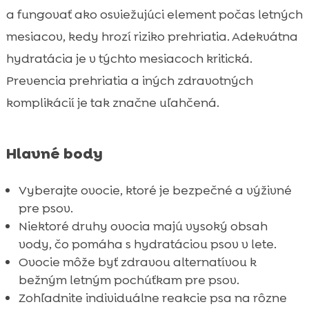
Čučoriedky
a fungovať ako osviežujúci element počas letných

Maliny
mesiacov, kedy hrozí riziko prehriatia. Adekvátna

Uhorka
hydratácia je v týchto mesiacoch kritická.

Ananás
Prevencia prehriatia a iných zdravotných

Jablká

komplikácií je tak značne uľahčená.
Odporúčané ovocie pre psa leto

CricksyDog krmivo pre psy

Hlavné body
Ely mokré krmivo

MeatLover pochúťky

Vyberajte ovocie, ktoré je bezpečné a výživné
Twinky vitamíny a ďalšie produkty
pre psov.

Mr. Easy vegetariánske dresingy
Niektoré druhy ovocia majú vysoký obsah

vody, čo pomáha s hydratáciou psov v lete.
Denty vegetariánske dentálne tyčinky

Ovocie môže byť zdravou alternatívou k
Záver

bežným letným pochúťkam pre psov.
FAQ

Zohľadnite individuálne reakcie psa na rôzne