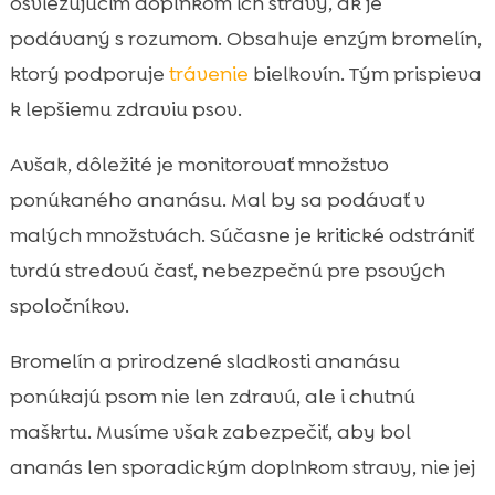
osviežujúcim doplnkom ich stravy, ak je
podávaný s rozumom. Obsahuje enzým bromelín,
ktorý podporuje
trávenie
bielkovín. Tým prispieva
k lepšiemu zdraviu psov.
Avšak, dôležité je monitorovať množstvo
ponúkaného ananásu. Mal by sa podávať v
malých množstvách. Súčasne je kritické odstrániť
tvrdú stredovú časť, nebezpečnú pre psových
spoločníkov.
Bromelín a prirodzené sladkosti ananásu
ponúkajú psom nie len zdravú, ale i chutnú
maškrtu. Musíme však zabezpečiť, aby bol
ananás len sporadickým doplnkom stravy, nie jej