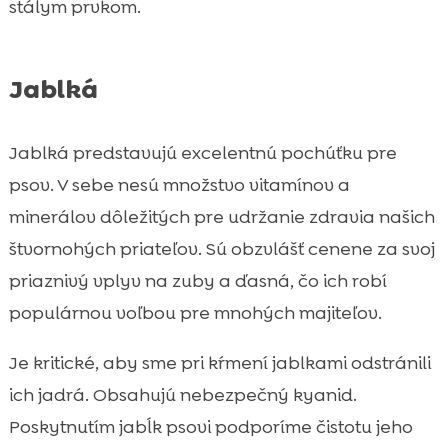
stálym prvkom.
Jablká
Jablká predstavujú excelentnú pochúťku pre
psov. V sebe nesú množstvo vitamínov a
minerálov dôležitých pre udržanie zdravia našich
štvornohých priateľov. Sú obzvlášť cenene za svoj
priaznivý vplyv na zuby a ďasná, čo ich robí
populárnou voľbou pre mnohých majiteľov.
Je kritické, aby sme pri kŕmení jablkami odstránili
ich jadrá. Obsahujú nebezpečný kyanid.
Poskytnutím jabĺk psovi podporíme čistotu jeho