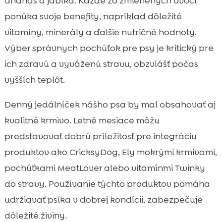
ananás a jablká. Každé zo zmienených ovocí
ponúka svoje benefity, napríklad dôležité
vitamíny, minerály a ďalšie nutričné hodnoty.
Výber správnych pochúťok pre psy je kritický pre
ich zdravú a vyváženú stravu, obzvlášť počas
vyšších teplôt.
Denný jedálníček nášho psa by mal obsahovať aj
kvalitné krmivo. Letné mesiace môžu
predstavovať dobrú príležitosť pre integráciu
produktov ako CricksyDog, Ely mokrými krmivami,
pochúťkami MeatLover alebo vitamínmi Twinky
do stravy. Používanie týchto produktov pomáha
udržiavať psíka v dobrej kondícii, zabezpečuje
dôležité živiny.