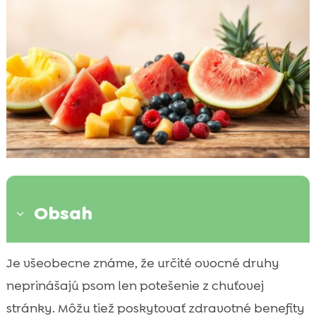
Obsah
3
Úvod
Je všeobecne známe, že určité ovocné druhy

Melón
neprinášajú psom len potešenie z chuťovej

Jahody
stránky. Môžu tiež poskytovať zdravotné benefity
