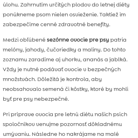
úlohu. Zahrnutím určitých plodov do letnej diéty
ponúkneme psom nielen osvieženie. Taktiež im
zabezpečíme cenné zdravotné benefity.
Medzi obľúbené
sezónne ovocie pre psy
patria
melóny, jahody, čučoriedky a maliny. Do tohto
zoznamu zaradíme aj uhorku, ananás a jablká.
Vždy je nutné podávať ovocie v bezpečných
množstvách. Dôležitá je kontrola, aby
neobsahovalo semená či kôstky, ktoré by mohli
byť pre psy nebezpečné.
Pri príprave ovocia pre letnú diétu našich psích
spoločníkov venujme pozornosť dôkladnému
umývaniu. Následne ho nakrájame na malé