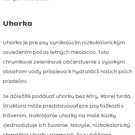
Uhorka
Uhorka je pre psy vynikajúcim nízkokalorickým
osviežením počas letných mesiacov. Toto
chrumkavé zeleninové občerstvenie s vysokým
obsahom vody prispieva k hydratácii našich psích
priateľov.
Je dôležité podávať uhorku bez kôry, ktorej tvrdá
štruktúra môže predstavovať pre psy ťažkosti s
trávením. Nakrájanie uhorky na malé kúsky
zjednodušuje ich žuvanie. Navyše, nízkokalorický
charakter uhorky znamená, že ju môžeme