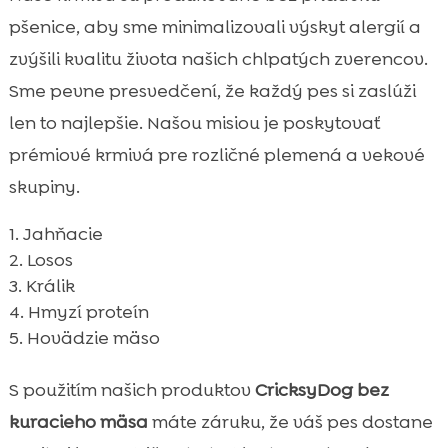
pšenice, aby sme minimalizovali výskyt alergií a
zvýšili kvalitu života našich chlpatých zverencov.
Sme pevne presvedčení, že každý pes si zaslúži
len to najlepšie. Našou misiou je poskytovať
prémiové krmivá pre rozličné plemená a vekové
skupiny.
Jahňacie
Losos
Králik
Hmyzí proteín
Hovädzie mäso
S použitím našich produktov
CricksyDog bez
kuracieho mäsa
máte záruku, že váš pes dostane