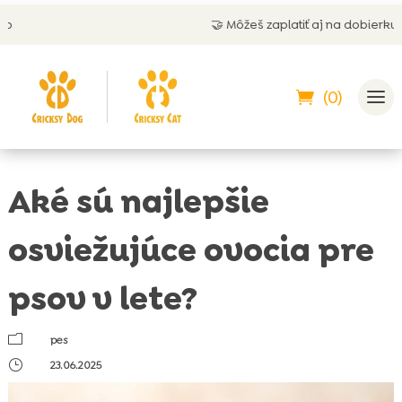
🤝 Môžeš zaplatiť aj na dobierku
(0)
Aké sú najlepšie
osviežujúce ovocia pre
psov v lete?
m
pes
}
23.06.2025