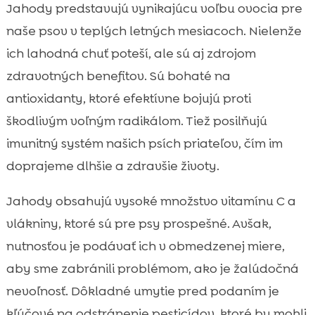
Jahody predstavujú vynikajúcu voľbu ovocia pre
naše psov v teplých letných mesiacoch. Nielenže
ich lahodná chuť poteší, ale sú aj zdrojom
zdravotných benefitov. Sú bohaté na
antioxidanty, ktoré efektívne bojujú proti
škodlivým voľným radikálom. Tiež posilňujú
imunitný systém našich psích priateľov, čím im
doprajeme dlhšie a zdravšie životy.
Jahody obsahujú vysoké množstvo vitamínu C a
vlákniny, ktoré sú pre psy prospešné. Avšak,
nutnosťou je podávať ich v obmedzenej miere,
aby sme zabránili problémom, ako je žalúdočná
nevoľnosť. Dôkladné umytie pred podaním je
kľúčové na odstránenie pesticídov, ktoré by mohli