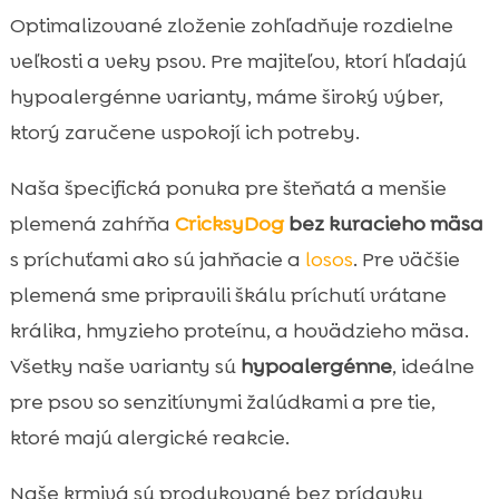
Optimalizované zloženie zohľadňuje rozdielne
veľkosti a veky psov. Pre majiteľov, ktorí hľadajú
hypoalergénne varianty, máme široký výber,
ktorý zaručene uspokojí ich potreby.
Naša špecifická ponuka pre šteňatá a menšie
plemená zahŕňa
CricksyDog
bez kuracieho mäsa
s príchuťami ako sú jahňacie a
losos
. Pre väčšie
plemená sme pripravili škálu príchutí vrátane
králika, hmyzieho proteínu, a hovädzieho mäsa.
Všetky naše varianty sú
hypoalergénne
, ideálne
pre psov so senzitívnymi žalúdkami a pre tie,
ktoré majú alergické reakcie.
Naše krmivá sú produkované bez prídavku