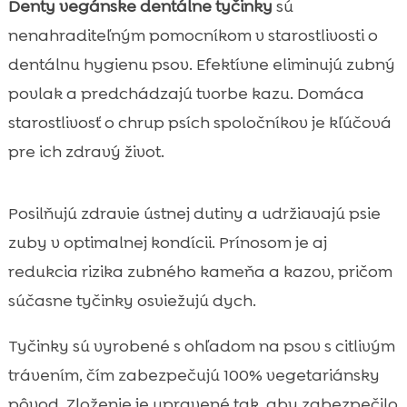
Denty vegánske dentálne tyčinky
sú
nenahraditeľným pomocníkom v starostlivosti o
dentálnu hygienu psov. Efektívne eliminujú zubný
povlak a predchádzajú tvorbe kazu. Domáca
starostlivosť o chrup psích spoločníkov je kľúčová
pre ich zdravý život.
Posilňujú zdravie ústnej dutiny a udržiavajú psie
zuby v optimalnej kondícii. Prínosom je aj
redukcia rizika zubného kameňa a kazov, pričom
súčasne tyčinky osviežujú dych.
Tyčinky sú vyrobené s ohľadom na psov s citlivým
trávením, čím zabezpečujú 100% vegetariánsky
pôvod. Zloženie je upravené tak, aby zabezpečilo