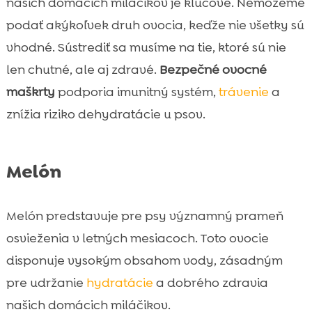
našich domácich miláčikov je kľúčové. Nemôžeme
podať akýkoľvek druh ovocia, keďže nie všetky sú
vhodné. Sústrediť sa musíme na tie, ktoré sú nie
len chutné, ale aj zdravé.
Bezpečné ovocné
maškrty
podporia imunitný systém,
trávenie
a
znížia riziko dehydratácie u psov.
Melón
Melón predstavuje pre psy významný prameň
osvieženia v letných mesiacoch. Toto ovocie
disponuje vysokým obsahom vody, zásadným
pre udržanie
hydratácie
a dobrého zdravia
našich domácich miláčikov.