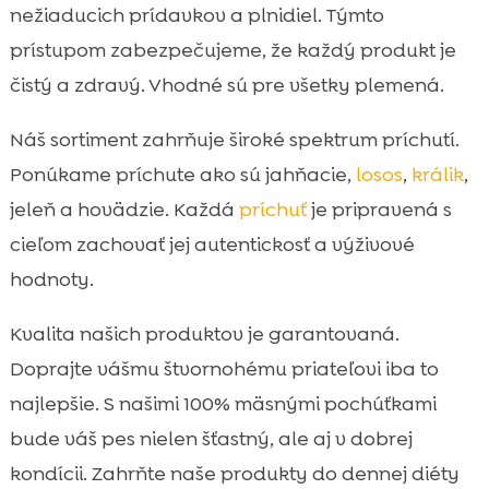
nežiaducich prídavkov a plnidiel. Týmto
prístupom zabezpečujeme, že každý produkt je
čistý a zdravý. Vhodné sú pre všetky plemená.
Náš sortiment zahrňuje široké spektrum príchutí.
Ponúkame príchute ako sú jahňacie,
losos
,
králik
,
jeleň a hovädzie. Každá
príchuť
je pripravená s
cieľom zachovať jej autentickosť a výživové
hodnoty.
Kvalita našich produktov je garantovaná.
Doprajte vášmu štvornohému priateľovi iba to
najlepšie. S našimi 100% mäsnými pochúťkami
bude váš pes nielen šťastný, ale aj v dobrej
kondícii. Zahrňte naše produkty do dennej diéty