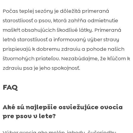
Počas teplej sezóny je dôležitá primeraná
starostlivosť o psov, ktorá zahŕňa odmietnutie
maškŕt obsahujúcich škodlivé látky. Primeraná
letná starostlivosť a informovaný výber stravy
prispievajú k dobremu zdraviu a pohode našich
štvornohých priateľov. Nezabúdajme, že kľúčom k
zdraviu psa je jeho spokojnosť.
FAQ
Aké sú najlepšie osviežujúce ovocia
pre psov v lete?
Výber ovocia ako melón, jahody, čučoriedky,