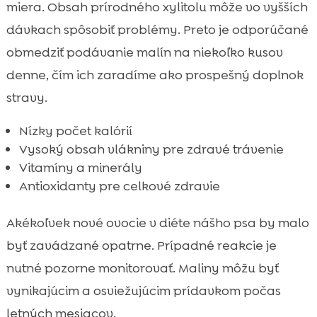
miera. Obsah prírodného xylitolu môže vo vyšších
dávkach spôsobiť problémy. Preto je odporúčané
obmedziť podávanie malín na niekoľko kusov
denne, čím ich zaradíme ako prospešný doplnok
stravy.
Nízky počet kalórií
Vysoký obsah vlákniny pre zdravé trávenie
Vitamíny a minerály
Antioxidanty pre celkové zdravie
Akékoľvek nové ovocie v diéte nášho psa by malo
byť zavádzané opatrne. Prípadné reakcie je
nutné pozorne monitorovať. Maliny môžu byť
vynikajúcim a osviežujúcim prídavkom počas
letných mesiacov.