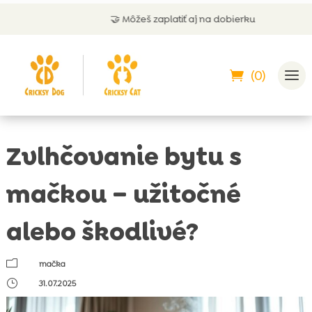
🤝 Môžeš zaplatiť aj na dobierku
(0)
Zvlhčovanie bytu s
mačkou – užitočné
alebo škodlivé?
m
mačka
}
31.07.2025