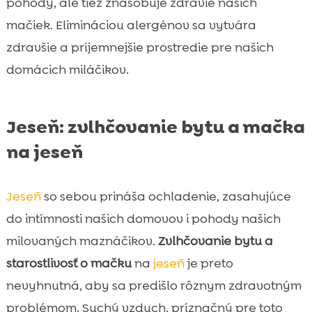
pohody, ale tiež znásobuje zdravie našich
mačiek. Elimináciou alergénov sa vytvára
zdravšie a príjemnejšie prostredie pre našich
domácich miláčikov.
Jeseň: zvlhčovanie bytu a mačka
na jeseň
Jeseň
so sebou prináša ochladenie, zasahujúce
do intímnosti našich domovov i pohody našich
milovaných maznáčikov.
Zvlhčovanie bytu a
starostlivosť o mačku
na
jeseň
je preto
nevyhnutná, aby sa predišlo rôznym zdravotným
problémom. Suchý vzduch, príznačný pre toto