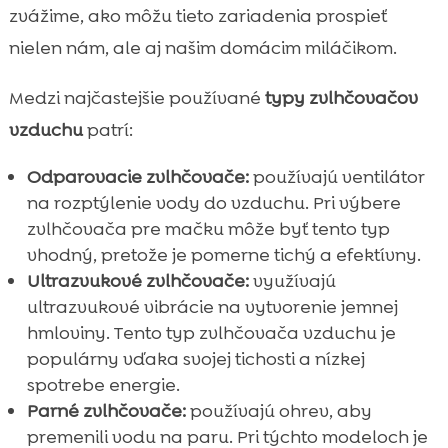
zvážime, ako môžu tieto zariadenia prospieť
nielen nám, ale aj našim domácim miláčikom.
Medzi najčastejšie používané
typy zvlhčovačov
vzduchu
patrí:
Odparovacie zvlhčovače:
používajú ventilátor
na rozptýlenie vody do vzduchu. Pri výbere
zvlhčovača pre mačku môže byť tento typ
vhodný, pretože je pomerne tichý a efektívny.
Ultrazvukové zvlhčovače:
využívajú
ultrazvukové vibrácie na vytvorenie jemnej
hmloviny. Tento typ zvlhčovača vzduchu je
populárny vďaka svojej tichosti a nízkej
spotrebe energie.
Parné zvlhčovače:
používajú ohrev, aby
premenili vodu na paru. Pri týchto modeloch je