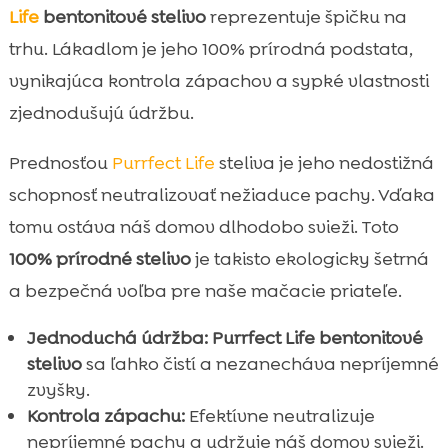
Life
bentonitové stelivo
reprezentuje špičku na
trhu. Lákadlom je jeho 100% prírodná podstata,
vynikajúca kontrola zápachov a sypké vlastnosti
zjednodušujú údržbu.
Prednosťou
Purrfect Life
steliva je jeho nedostižná
schopnosť neutralizovať nežiaduce pachy. Vďaka
tomu ostáva náš domov dlhodobo svieži. Toto
100% prírodné stelivo
je takisto ekologicky šetrná
a bezpečná voľba pre naše mačacie priateľe.
Jednoduchá údržba:
Purrfect Life bentonitové
stelivo
sa ľahko čistí a nezanecháva nepríjemné
zvyšky.
Kontrola zápachu:
Efektívne neutralizuje
nepríjemné pachy a udržuje náš domov svieži.