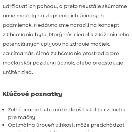
Riziká spojené so zvlhčovaním bytu pre
udržiavať ich pohodu, a preto neustále skúmame

mačky
nové metódy na zlepšenie ich životných
Rôzne druhy zvlhčovačov vzduhu

podmienok. Nedávno sme narazili na koncept
Bezpečné používanie zvlhčovača vzduchu

zvlhčovania bytu, ktorý nás viedol k zváženiu jeho
s mačkou
potenciálnych vplyvov na zdravie mačiek.
Prírodné metódy zvlhčovania bytu

Zaujíma nás, či má zvlhčovanie prostredia pre
Vplyv zvlhčovania na alergie u mačiek

mačky skôr pozitívny účinok, alebo predstavuje
Jeseň: zvlhčovanie bytu a mačka na jeseň

určité riziká.
Kombinácia zvlhčovania a vykurovania v

zime
CricksyCat krmivo pre mačky
Kľúčové poznatky

Význam vlhkosti v prostredí pre mačky

Zvlhčovanie bytu môže zlepšiť kvalitu vzduchu
Purrfect Life mačacie stelivo

pre mačky.
Zabezpečenie čistej vody pre mačku

Optimálna úroveň vlhkosti môže predchádzať
Starostlivosť o zdravie mačky počas jesene
