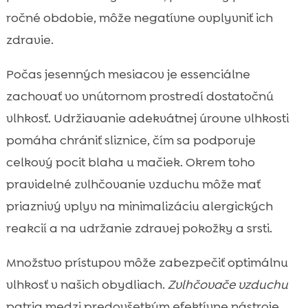
ročné obdobie, môže negatívne ovplyvniť ich
zdravie.
Počas jesenných mesiacov je essenciálne
zachovať vo vnútornom prostredí dostatočnú
vlhkosť. Udržiavanie adekvátnej úrovne vlhkosti
pomáha chrániť sliznice, čím sa podporuje
celkový pocit blaha u mačiek. Okrem toho
pravidelné zvlhčovanie vzduchu môže mať
priaznivý vplyv na minimalizáciu alergických
reakcií a na udržanie zdravej pokožky a srsti.
Množstvo prístupov môže zabezpečiť optimálnu
vlhkosť v našich obydliach.
Zvlhčovače vzduchu
patria medzi predovšetkým efektívne nástroje.