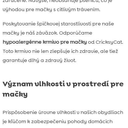
zaručené. Navyše, neobsahuje pšenicu, čo je
výhodou pre mačky s citlivým trávením.
Poskytovanie špičkovej starostlivosti pre naše
mačky je náš záväzok. Odporúčame
hypoalergénne krmivo pre mačky
od CricksyCat.
Toto krmivo nie len zlepšuje ich zdravie, ale tiež
garantuje dlhý a zdravý život.
Význam vlhkosti v prostredí pre
mačky
Prispôsobenie úrovne vlhkosti v našich obydlíach
je kľúčom k zabezpečeniu pohody domácich