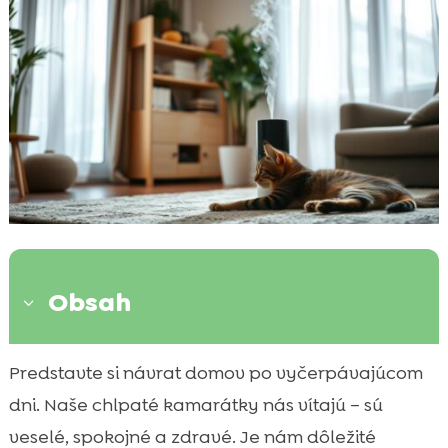
Obsah
3
Prečo je dôležité zvlhčovanie bytu?
Predstavte si návrat domov po vyčerpávajúcom

Vplyv na mačky a ich zdravie
dni. Naše chlpaté kamarátky nás vítajú – sú

Správna úroveň vlhkosti pre mačky
veselé, spokojné a zdravé. Je nám dôležité
