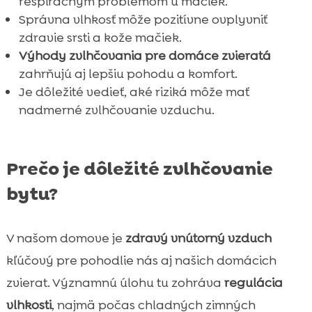
respiračným problémom u mačiek.
Ako zvlhčovať byt bez ohrozenia mačky

Správna vlhkosť môže pozitívne ovplyvniť
Záver
zdravie srsti a kože mačiek.

Výhody zvlhčovania pre domáce zvieratá
FAQ

zahrňujú aj lepšiu pohodu a komfort.
Je dôležité vedieť, aké riziká môže mať
nadmerné zvlhčovanie vzduchu.
Prečo je dôležité zvlhčovanie
bytu?
V našom domove je
zdravý vnútorný vzduch
kľúčový pre pohodlie nás aj našich domácich
zvierat. Významnú úlohu tu zohráva
regulácia
vlhkosti
, najmä počas chladných zimných