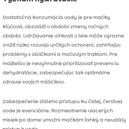
Dostatočná konzumácia vody je pre mačky
kľúčová, obzvlášť v období zmeny ročných
období. Udržiavanie vlhkosti v tele môže výrazne
znížiť riziko rozvoja určitých ochorení, zahŕňajúc
problémy s obličkami a močovým traktom. Pre
majiteľov je nevyhnutné prioritizovať prevenciu
dehydratácie, zabezpečujúc tak optimálne
zdravie svojich miláčikov.
Zabezpečenie stáleho prístupu ku čistej, čerstvej
vode je esenciálne. Rozmiestnenie viacerých
misiek po dome umožní mačkám ľahký a neustály
prístup k vode.