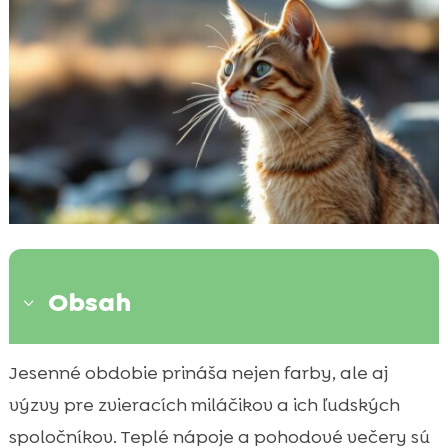
Obsah
3
Imunitný systém mačiek: Úvod
Jesenné obdobie prináša nejen farby, ale aj

Príprava na zmenu ročného obdobia
výzvy pre zvieracích miláčikov a ich ľudských

Vplyv chladného počasia na imunitu
spoločníkov. Teplé nápoje a pohodové večery sú
