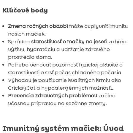
Domáce liečivá a prírodné doplnky

Kľúčové body
Záver

FAQ

Zmena ročných období
môže ovplyvniť imunitu
našich mačiek.
Správna
starostlivosť o mačky na jeseň
zahŕňa
výživu, hydratáciu a udržanie zdravého
prostredia doma.
Potreba venovať pozornosť fyzickej aktivite a
starostlivosti o srsť počas chladného počasia.
Výhodou je používanie kvalitných krmív ako
CricksyCat a hypoalergénnych možností.
Prevencia zdravotných problémov
začína
včasnou prípravou na sezónne zmeny.
Imunitný systém mačiek: Úvod