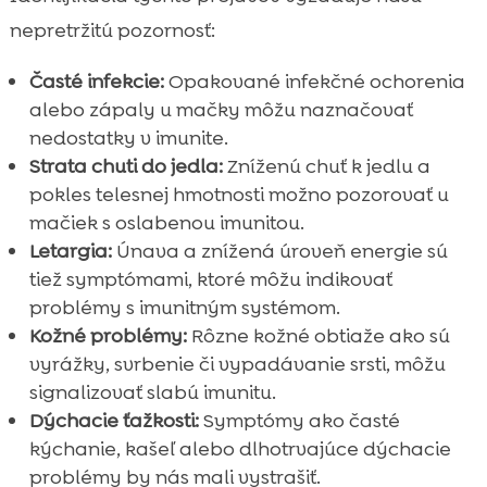
nepretržitú pozornosť:
Časté infekcie:
Opakované infekčné ochorenia
alebo zápaly u mačky môžu naznačovať
nedostatky v imunite.
Strata chuti do jedla:
Zníženú chuť k jedlu a
pokles telesnej hmotnosti možno pozorovať u
mačiek s oslabenou imunitou.
Letargia:
Únava a znížená úroveň energie sú
tiež symptómami, ktoré môžu indikovať
problémy s imunitným systémom.
Kožné problémy:
Rôzne kožné obtiaže ako sú
vyrážky, svrbenie či vypadávanie srsti, môžu
signalizovať slabú imunitu.
Dýchacie ťažkosti:
Symptómy ako časté
kýchanie, kašeľ alebo dlhotrvajúce dýchacie
problémy by nás mali vystrašiť.