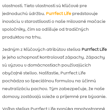
vlastnosti. Tieto vlastnosti sú kľúčové pre
jednoduchú údržbu.
Purrfect Life
predstavuje
inováciu v starostlivosti o naše milované mačacie
spoločníky, čím sa odlišuje od tradičných
produktov na trhu.
Jedným z kľúčových atribútov steliva
Purrfect Life
je jeho schopnosť kontrolovať zápachy. Zápachy
sú výzvou v domácnostiach používajúcich
obyčajné stelivo. Našťastie, Purrfect Life
pochádza so špeciálnou formulou na účinnú
neutralizáciu pachov. Tým zabezpečuje, že naše
domovy zostávajú svieže a príjemné pre bývanie.
Voľba steliva Purrfect Life ponúka mnohostranné