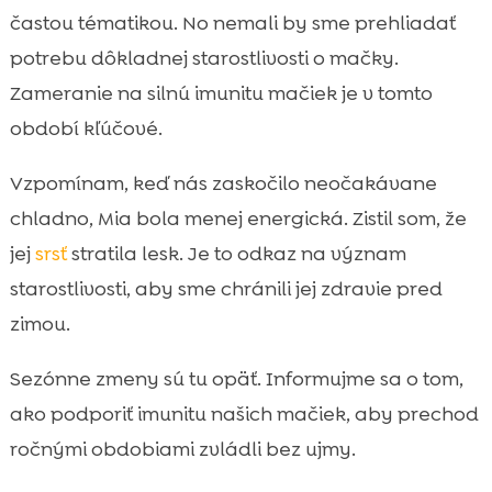
mačiek
častou tématikou. No nemali by sme prehliadať
Význam správnej stravy

potrebu dôkladnej starostlivosti o mačky.
Význam hydratácie

Zameranie na silnú imunitu mačiek je v tomto
Udržiavanie zdravého prostredia doma

období kľúčové.
Fyzická aktivita mačky počas jesene a zimy

Vzpomínam, keď nás zaskočilo neočakávane
Vyššia starostlivosť o srsť mačky

Imunita mačky na jeseň
chladno, Mia bola menej energická. Zistil som, že

Kvalitné krmivá značky CricksyCat
jej
srsť
stratila lesk. Je to odkaz na význam

Výhody hypoalergénnych krmív pre
starostlivosti, aby sme chránili jej zdravie pred

mačky
zimou.
Purrfect Life stelivo pre mačky

Sezónne zmeny sú tu opäť. Informujme sa o tom,
Prevencia zdravotných problémov

spojených so zmenou sezóny
ako podporiť imunitu našich mačiek, aby prechod
Signalizačné znaky oslabeného imunitného
ročnými obdobiami zvládli bez ujmy.

systému