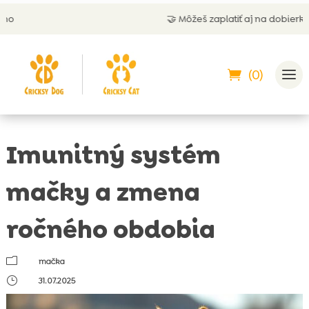
🤝 Môžeš zaplatiť aj na dobierku
(0)
Imunitný systém
mačky a zmena
ročného obdobia
m
mačka
}
31.07.2025