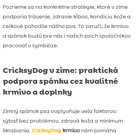
Pozrieme sa na konkrétne stratégie, ktoré v zime
podporia trávenie, zdravie kĺbov, kondíciu kože a
celkové pohodlie nášho psa. To zaručí, že krmivo
a spánok budú pre nás i našich psích spoločníkov
pracovať v symbióze.
CricksyDog v zime: praktická
podpora spánku cez kvalitné
krmivo a doplnky
Zimný spánok psa ovplyvňuje veľa faktorov:
sýtosť bez problémov, zdravá koža a minimum
škrabania.
CricksyDog
krmivo
nám pomáha