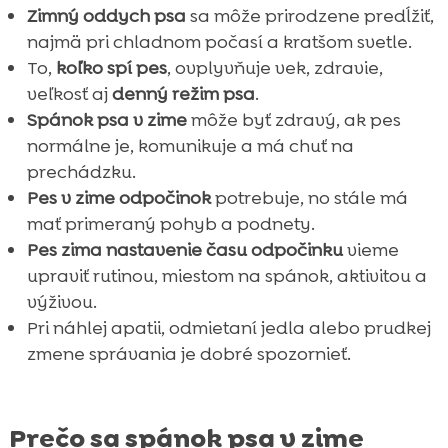
Zimný oddych psa
sa môže prirodzene predĺžiť,
najmä pri chladnom počasí a kratšom svetle.
To,
koľko spí pes
, ovplyvňuje vek, zdravie,
veľkosť aj
denný režim psa
.
Spánok psa v zime
môže byť zdravý, ak pes
normálne je, komunikuje a má chuť na
prechádzku.
Pes v zime odpočinok
potrebuje, no stále má
mať primeraný pohyb a podnety.
Pes zima nastavenie času odpočinku
vieme
upraviť rutinou, miestom na spánok, aktivitou a
výživou.
Pri náhlej apatii, odmietaní jedla alebo prudkej
zmene správania je dobré spozornieť.
Prečo sa spánok psa v zime