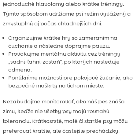
jednoduché hlavolamy alebo krátke tréningy.
Týmto spôsobom udržíame psí režim vyvážený a
zmysluplný aj počas chladnejších dní.
Organizujme krátke hry so zameraním na
čuchanie a následne doprajme pauzu.
Provokujme mentálnu aktivitu cez tréningy
„sadni-ľahni-zostaň“, po ktorých nasleduje
odmena.
Ponúknime možnosti pre pokojové žuvanie, ako
bezpečné maškrty na tichom mieste.
Nezabúdajme monitorovať, ako náš pes znáša
zimu, keďže nie všetky psy majú rovnakú
toleranciu. Krátkosrsté, malé či staršie psy môžu
preferovať kratšie, ale častejšie prechádzky.