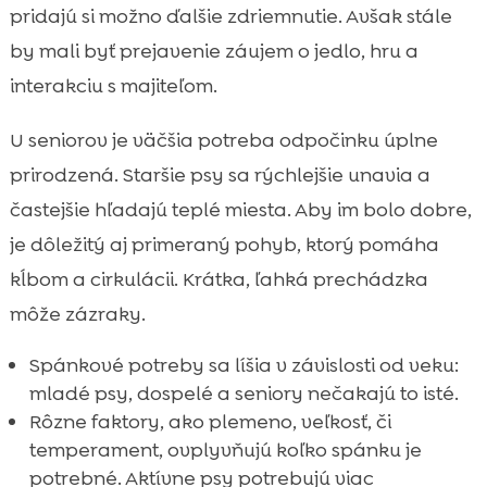
pridajú si možno ďalšie zdriemnutie. Avšak stále
by mali byť prejavenie záujem o jedlo, hru a
interakciu s majiteľom.
U seniorov je väčšia potreba odpočinku úplne
prirodzená. Staršie psy sa rýchlejšie unavia a
častejšie hľadajú teplé miesta. Aby im bolo dobre,
je dôležitý aj primeraný pohyb, ktorý pomáha
kĺbom a cirkulácii. Krátka, ľahká prechádzka
môže zázraky.
Spánkové potreby sa líšia v závislosti od veku:
mladé psy, dospelé a seniory nečakajú to isté.
Rôzne faktory, ako plemeno, veľkosť, či
temperament, ovplyvňujú koľko spánku je
potrebné. Aktívne psy potrebujú viac