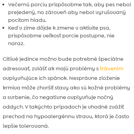
Večernú porciu prispôsobme tak, aby pes nebol
prejedený, no zároveň aby nebol vyrušovaný
pocitom hladu.
Keď v zime dôjde k zmene v aktivite psa,
prispôsobme veľkosť porcie postupne, nie
naraz.
Citlivé jedince možno bude potrebné špeciálne
adresovať, zvlášť ak majú problémy s
trávením
ovplyvňujúce ich spánok. Nesprávne zloženie
krmiva môže zhoršiť stavy ako sú kožné problémy
a svrbenie, čo negatívne ovplyvňuje nočný
oddych. V takýchto prípadoch je vhodné zvážiť
prechod na hypoalergénnu stravu, ktorá je často
lepšie tolerovaná.