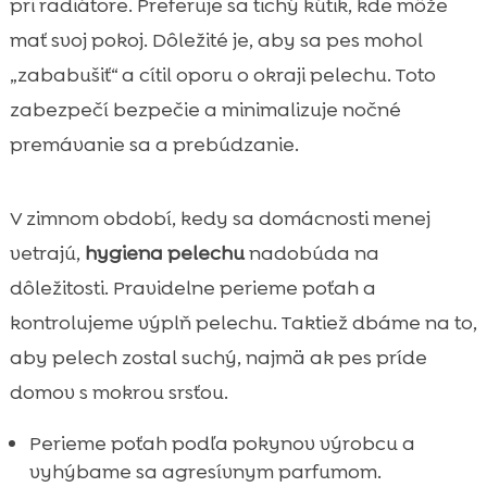
pri radiátore. Preferuje sa tichý kútik, kde môže
mať svoj pokoj. Dôležité je, aby sa pes mohol
„zababušiť“ a cítil oporu o okraji pelechu. Toto
zabezpečí bezpečie a minimalizuje nočné
premávanie sa a prebúdzanie.
V zimnom období, kedy sa domácnosti menej
vetrajú,
hygiena pelechu
nadobúda na
dôležitosti. Pravidelne perieme poťah a
kontrolujeme výplň pelechu. Taktiež dbáme na to,
aby pelech zostal suchý, najmä ak pes príde
domov s mokrou srsťou.
Perieme poťah podľa pokynov výrobcu a
vyhýbame sa agresívnym parfumom.