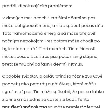
predišli dlhotrvajúcim problémom.
V zimných mesiacoch s kratšími dňami sa pes
môže pohybovať menej a viac spávať počas dňa.
Táto nahromadená energia sa môže prejaviť
nočným nepokojom. Pes potom môže chodiť po
byte alebo „strážiť“ pri dverách. Tieto činnosti
môžu spôsobiť, že stres psa počas zimy stúpne,
pretože mu chýba jasný denný rytmus.
Obdobie sviatkov a osláv prináša rôzne zvukové
podnety ako petardy a návštevy, ktoré môžu
vyrušovať psa. Tie môžu spôsobiť, že pes sa ľahko
zľakne a následne sa častejšie budí. Tento
narušený spánok psa
sa môže preniesť z jednej