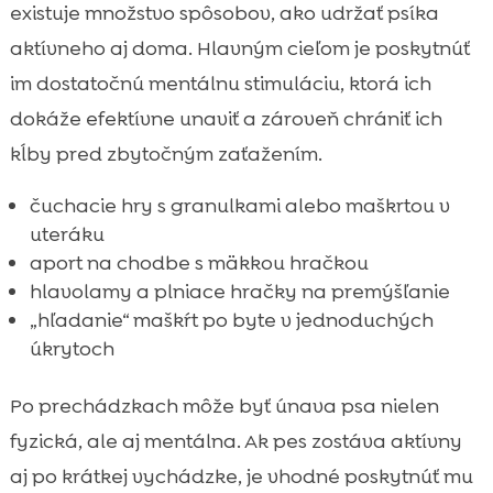
existuje množstvo spôsobov, ako udržať psíka
aktívneho aj doma. Hlavným cieľom je poskytnúť
im dostatočnú mentálnu stimuláciu, ktorá ich
dokáže efektívne unaviť a zároveň chrániť ich
kĺby pred zbytočným zaťažením.
čuchacie hry s granulkami alebo maškrtou v
uteráku
aport na chodbe s mäkkou hračkou
hlavolamy a plniace hračky na premýšľanie
„hľadanie“ maškŕt po byte v jednoduchých
úkrytoch
Po prechádzkach môže byť únava psa nielen
fyzická, ale aj mentálna. Ak pes zostáva aktívny
aj po krátkej vychádzke, je vhodné poskytnúť mu