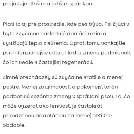
prejavuje dlhším a tuhším spánkom.
Platí to aj pre prostredie, kde pes býva. Psi žijúci v
byte zvyčajne nasledujú domáci režim a
využívajú teplo z kúrenia. Oproti tomu vonkajšie
psy intenzívnejšie cítia chlad a zmenu podmienok,
čo ich vedie k častejšej regenerácii.
Zimné prechádzky sú zvyčajne kratšie a menej
pestré. Menej zaujímavostí a pokojnejší terén
podporujú sezónne zmeny v správaní psov. To, čo
môže vyzerat ako lenivosť, je častokrát
prirodzenou adaptáciou na menej aktívne
obdobie.