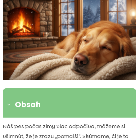
Obsah
3
Prečo sa spánok psa v zime prirodzene
Náš pes počas zimy viac odpočíva, môžeme si

mení
všimnúť, že je zrazu „pomalší“. Skúmame, či je to