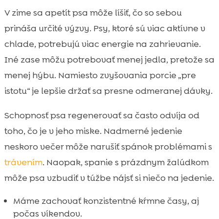
V zime sa apetít psa môže líšiť, čo so sebou
prináša určité výzvy. Psy, ktoré sú viac aktívne v
chlade, potrebujú viac energie na zahrievanie.
Iné zase môžu potrebovať menej jedla, pretože sa
menej hýbu. Namiesto zvyšovania porcie „pre
istotu“ je lepšie držať sa presne odmeranej dávky.
Schopnosť psa regenerovať sa často odvíja od
toho, čo je v jeho miske. Nadmerné jedenie
neskoro večer môže narušiť spánok problémami s
trávením
. Naopak, spanie s prázdnym žalúdkom
môže psa vzbudiť v túžbe nájsť si niečo na jedenie.
Máme zachovať konzistentné kŕmne časy, aj
počas víkendov.