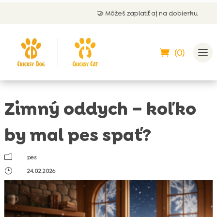
🤝 Môžeš zaplatiť aj na dobierku
(0)
Zimný oddych – koľko
by mal pes spať?
m
pes
}
24.02.2026