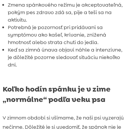
Zmena spánkového režimu je akceptovateľná,
pokým pes zdravo zdá sa, pije a teší sa na
aktivitu.
Potrebná je pozornosť pri pridávaní sa
symptómov ako kašeľ, krívanie, znížená
hmotnosť alebo strata chuti do jedla.
Keď sa zimná únava objaví náhle a intenzívne,
je dôležité pozorne sledovať situáciu niekoľko
dní.
Koľko hodín spánku je v zime
„normálne“ podľa veku psa
V zimnom období si všímame, že naši psi vyzerajú
nečinne. Dôležité je si uvedomiť, že spánok nie je