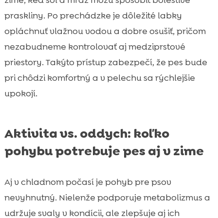
zime, keď soľ a mráz môžu spôsobiť bolestivé
praskliny. Po prechádzke je dôležité labky
opláchnuť vlažnou vodou a dobre osušiť, pričom
nezabudneme kontrolovať aj medziprstové
priestory. Takýto prístup zabezpečí, že pes bude
pri chôdzi komfortný a v pelechu sa rýchlejšie
upokojí.
Aktivita vs. oddych: koľko
pohybu potrebuje pes aj v zime
Aj v chladnom počasí je pohyb pre psov
nevyhnutný. Nielenže podporuje metabolizmus a
udržuje svaly v kondícii, ale zlepšuje aj ich