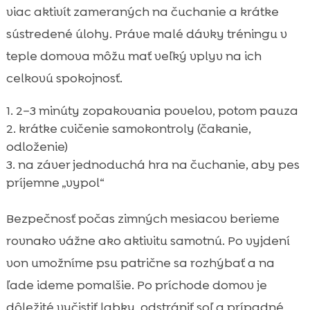
viac aktivít zameraných na čuchanie a krátke
sústredené úlohy. Práve malé dávky tréningu v
teple domova môžu mať veľký vplyv na ich
celkovú spokojnosť.
2–3 minúty zopakovania povelov, potom pauza
krátke cvičenie samokontroly (čakanie,
odloženie)
na záver jednoduchá hra na čuchanie, aby pes
príjemne „vypol“
Bezpečnosť počas zimných mesiacov berieme
rovnako vážne ako aktivitu samotnú. Po vyjdení
von umožníme psu patrične sa rozhýbať a na
ľade ideme pomalšie. Po príchode domov je
dôležité vyčistiť labky, odstrániť soľ a prípadné