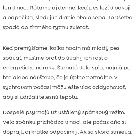
len v noci. Rátame aj denne, keď pes leží v pokoji
a odpočíva, sledujúc dianie okolo seba. To všetko
spadá do zimného rytmu zvierat.
Keď premýšľame, koľko hodín má mladý pes
spávať, musíme brať do úvahy ich rast a
energetické nároky. Šteňatá veľa spia, najmä po
hre alebo návšteve, čo je úplne normálne. V
sychravom počasí môžu ešte viac oddychovať,
aby si udržali telesnú tepotu.
Dospelé psy majú už ustálený spánkový režim.
Veľa spánku prichádza v noci, ale počas dňa si
doprajú aj krátke odpočinky. Ak sa skoro stmieva,