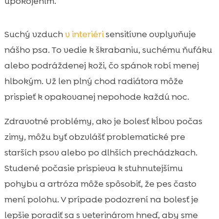
upokojením.
Suchý vzduch
v interiéri
sensitívne ovplyvňuje
nášho psa. To vedie k škrabaniu, suchému ňufáku
alebo podráždenej koži, čo spánok robí menej
hlbokým. Už len plný chod radiátora môže
prispieť k opakovanej nepohode každú noc.
Zdravotné problémy, ako je bolesť kĺbov počas
zimy, môžu byť obzvlášť problematické pre
starších psov alebo po dlhších prechádzkach.
Studené počasie prispieva k stuhnutejšímu
pohybu a artróza môže spôsobiť, že pes často
mení polohu. V prípade podozrení na bolesť je
lepšie poradiť sa s veterinárom hneď, aby sme