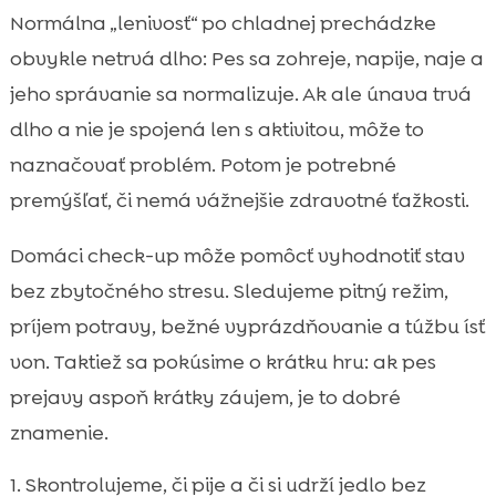
Normálna „lenivosť“ po chladnej prechádzke
obvykle netrvá dlho: Pes sa zohreje, napije, naje a
jeho správanie sa normalizuje. Ak ale únava trvá
dlho a nie je spojená len s aktivitou, môže to
naznačovať problém. Potom je potrebné
premýšľať, či nemá vážnejšie zdravotné ťažkosti.
Domáci check-up môže pomôcť vyhodnotiť stav
bez zbytočného stresu. Sledujeme pitný režim,
príjem potravy, bežné vyprázdňovanie a túžbu ísť
von. Taktiež sa pokúsime o krátku hru: ak pes
prejavy aspoň krátky záujem, je to dobré
znamenie.
Skontrolujeme, či pije a či si udrží jedlo bez