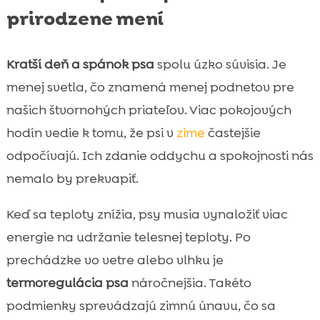
prirodzene mení
Kratší deň a spánok psa
spolu úzko súvisia. Je
menej svetla, čo znamená menej podnetov pre
našich štvornohých priateľov. Viac pokojových
hodín vedie k tomu, že psi v
zime
častejšie
odpočívajú. Ich zdanie oddychu a spokojnosti nás
nemalo by prekvapiť.
Keď sa teploty znížia, psy musia vynaložiť viac
energie na udržanie telesnej teploty. Po
prechádzke vo vetre alebo vlhku je
termoregulácia psa
náročnejšia. Takéto
podmienky sprevádzajú zimnú únavu, čo sa