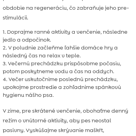
obdobie na regeneráciu, čo zabraňuje jeho pre-
stimulácii.
Doprajme ranné aktivity a venčenie, následne
jedlo a odpočinok.
V poludnie začleňme ľahšie domáce hry a
následný čas na relax v teple.
Večernú prechádzku prispôsobme počasiu,
potom poskytneme vodu a čas na oddych.
Večer uskutočnime poslednú prechádzku,
upokojme prostredie a zohľadnime spánkovú
hygienu nášho psa.
V zime, pre skrátené venčenie, obohaťme denný
režim o vnútorné aktivity, aby pes neostal
pasívny. Vyskúšajme skrývanie maškŕt,