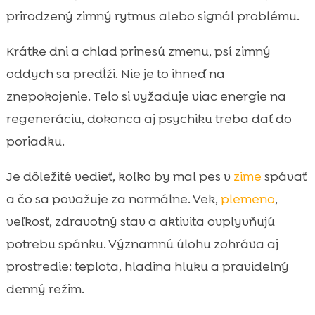
Koľko hodín spánku je v zime „normálne“

prirodzený zimný rytmus alebo signál problému.
podľa veku psa
Ako rozoznať zdravý zimný oddych od
Krátke dni a chlad prinesú zmenu, psí zimný

nadmernej únavy
oddych sa predĺži. Nie je to ihneď na
pes zima nastavenie času odpočinku

znepokojenie. Telo si vyžaduje viac energie na
Najčastejšie faktory, ktoré v zime narušujú

regeneráciu, dokonca aj psychiku treba dať do
spánok psa
poriadku.
Komfortné miesto na spánok: teplo,

bezpečie a správna hygiena
Je dôležité vedieť, koľko by mal pes v
zime
spávať
Aktivita vs. oddych: koľko pohybu

a čo sa považuje za normálne. Vek,
plemeno
,
potrebuje pes aj v zime
veľkosť, zdravotný stav a aktivita ovplyvňujú
Výživa a spánok: ako jedlo ovplyvňuje

potrebu spánku. Významnú úlohu zohráva aj
regeneráciu počas zimy
prostredie: teplota, hladina hluku a pravidelný
CricksyDog v zime: praktická podpora

denný režim.
spánku cez kvalitné krmivo a doplnky
Šteňatá v zime: režim spánku, socializácia a
