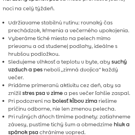
noci na celý týždeň.
Udržiavame stabilnú rutinu: rovnaký čas
prechádzok, kŕmenia a večerného upokojenia.
Vyberáme tiché miesto na pelech mimo
prievanu a od studenej podlahy, ideálne s
hrubšou podložkou.
Sledujeme vlhkosť a teplotu v byte, aby
suchý
vzduch a pes
neboli „zimná dvojica“ každý
večer.
Pridáme primeranú aktivitu cez deň, aby sa
znížil
stres psa v zime
a pes večer ľahšie zaspal.
Pri podozrení na
bolesť kĺbov zima
riešime
príčinu odborne, nie len zmenou pelecha.
Pri rušných dňoch tlmíme podnety: zatiahneme
závesy, pustíme tichý šum a obmedzíme
hluk a
spánok psa
chránime vopred.