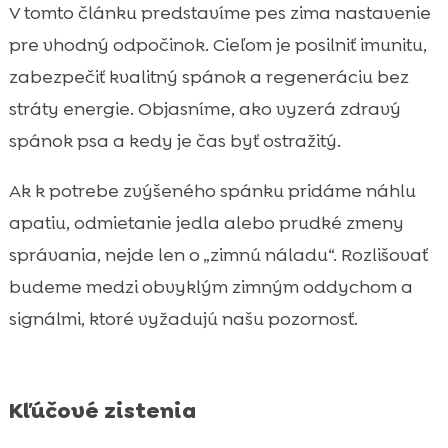
V tomto článku predstavíme pes zima nastavenie
bezpečné vychádzky
pre vhodný odpočinok. Cieľom je posilniť imunitu,
Staršie psy v zime: viac odpočinku, ale aj

zabezpečiť kvalitný spánok a regeneráciu bez
viac pozornosti
stráty energie. Objasníme, ako vyzerá zdravý
Chyby, ktoré robíme pri zimnom oddychu

psa najčastejšie
spánok psa a kedy je čas byť ostražitý.
Záver

Ak k potrebe zvýšeného spánku pridáme náhlu
FAQ

apatiu, odmietanie jedla alebo prudké zmeny
správania, nejde len o „zimnú náladu“. Rozlišovať
budeme medzi obvyklým zimným oddychom a
signálmi, ktoré vyžadujú našu pozornosť.
Kľúčové zistenia