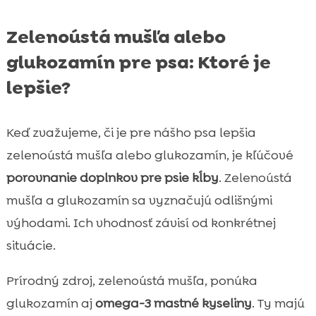
Zelenoústá mušľa alebo
glukozamín pre psa: Ktoré je
lepšie?
Keď zvažujeme, či je pre nášho psa lepšia
zelenoústá mušľa alebo glukozamín, je kľúčové
porovnanie doplnkov pre psie kĺby
. Zelenoústá
mušľa a glukozamín sa vyznačujú odlišnými
výhodami. Ich vhodnosť závisí od konkrétnej
situácie.
Prírodný zdroj, zelenoústá mušľa, ponúka
glukozamín aj
omega-3 mastné kyseliny
. Ty majú