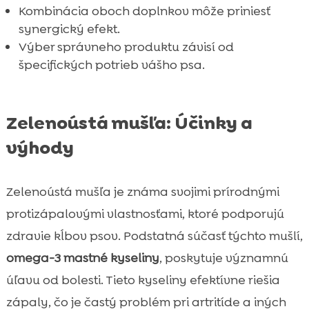
Kombinácia oboch doplnkov môže priniesť
Záver

synergický efekt.
FAQ
Výber správneho produktu závisí od

špecifických potrieb vášho psa.
Zelenoústá mušľa: Účinky a
výhody
Zelenoústá mušľa je známa svojimi prírodnými
protizápalovými vlastnosťami, ktoré podporujú
zdravie kĺbov psov. Podstatná súčasť týchto mušlí,
omega-3 mastné kyseliny
, poskytuje významnú
úľavu od bolesti. Tieto kyseliny efektívne riešia
zápaly, čo je častý problém pri artritíde a iných