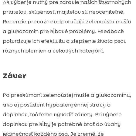
Ak výber je nutný pre zdravie našich štvornohých
priateľov, skúsenosti majiteľov sú neoceniteľné.
Recenzie prevažne odporúčajú zelenoústu mušľu
a glukozamín pre kĺbové problémy. Feedback
potvrdzuje ich efektivitu a zlepšenie života psov
rôznych plemien a vekových kategórií.
Záver
Po preskúmaní zelenoústej mušle a glukozamínu,
ako aj posúdení hypoalergénnej stravy a
doplnkov, môžeme vyvodiť závery. Pri výbere
doplnkov pre kĺby je potrebné brať do úvahy
jedinečnosť každého psa. Je zrejmé, že