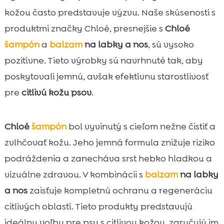
kožou často predstavuje výzvu. Naše skúsenosti s
produktmi značky Chloé, presnejšie s
Chloé
šampón
a
balzam
na labky a nos
, sú vysoko
pozitívne. Tieto výrobky sú navrhnuté tak, aby
poskytovali jemnú, avšak efektívnu starostlivosť
pre
citlivú kožu psov
.
Chloé
šampón
bol vyvinutý s cieľom nežne čistiť a
zvlhčovať kožu. Jeho jemná formula znižuje riziko
podráždenia a zanecháva srst hebko hladkou a
vizuálne zdravou. V kombinácii s
balzam
na labky
a nos
zaisťuje kompletnú ochranu a regeneráciu
citlivých oblastí. Tieto produkty predstavujú
ideálnu voľbu pre psy s citlivou kožou, zaručujú im