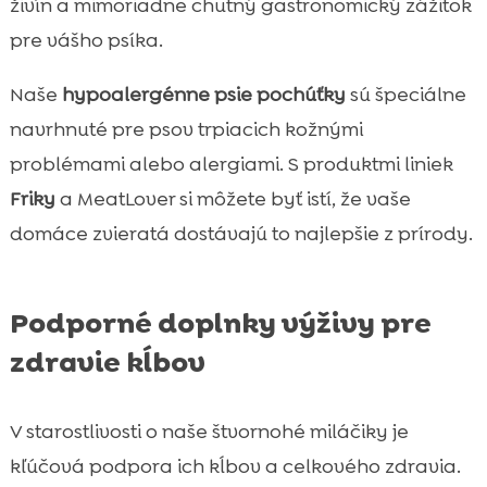
živín a mimoriadne chutný gastronomický zážitok
pre vášho psíka.
Naše
hypoalergénne psie pochúťky
sú špeciálne
navrhnuté pre psov trpiacich kožnými
problémami alebo alergiami. S produktmi liniek
Friky
a MeatLover si môžete byť istí, že vaše
domáce zvieratá dostávajú to najlepšie z prírody.
Podporné doplnky výživy pre
zdravie kĺbov
V starostlivosti o naše štvornohé miláčiky je
kľúčová podpora ich kĺbov a celkového zdravia.