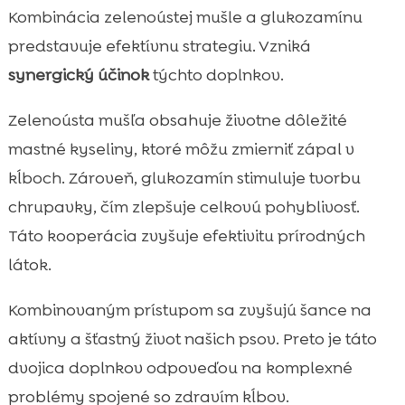
Kombinácia zelenoústej mušle a glukozamínu
predstavuje efektívnu strategiu. Vzniká
synergický účinok
týchto doplnkov.
Zelenoústa mušľa obsahuje životne dôležité
mastné kyseliny, ktoré môžu zmierniť zápal v
kĺboch. Zároveň, glukozamín stimuluje tvorbu
chrupavky, čím zlepšuje celkovú pohyblivosť.
Táto kooperácia zvyšuje efektivitu prírodných
látok.
Kombinovaným prístupom sa zvyšujú šance na
aktívny a šťastný život našich psov. Preto je táto
dvojica doplnkov odpoveďou na komplexné
problémy spojené so zdravím kĺbov.