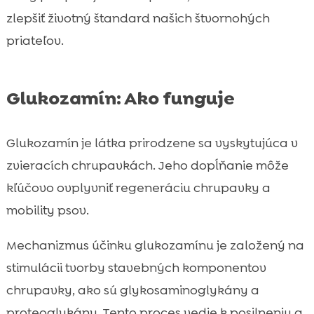
zlepšiť životný štandard našich štvornohých
priateľov.
Glukozamín: Ako funguje
Glukozamín je látka prirodzene sa vyskytujúca v
zvieracích chrupavkách. Jeho dopĺňanie môže
kľúčovo ovplyvniť regeneráciu chrupavky a
mobility psov.
Mechanizmus účinku glukozamínu je založený na
stimulácii tvorby stavebných komponentov
chrupavky, ako sú glykosaminoglykány a
proteoglykány. Tento proces vedie k posilneniu a