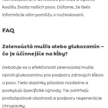
kvalitu života našich psov. Dúfame, že tieto
informácie vám pomôžu v rozhodovaní.
FAQ
Zelenoústá mušľa alebo glukozamín –
čo je účinnejšie na kĺby?
Debatuje sa o efektívnosti zelenoústej mušle
oproti glukozamínu pre podporu zdravých kĺbov
u psov. Tieto doplnky pôsobia rozdielne a
poskytujú špecifické výhody. Tie zahŕňajú
protizápalové vlastnosti a podporu regenerácie
chrupavky.