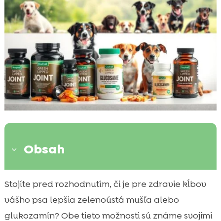
Obsah
3
Zelenoústá mušľa: Účinky a výhody
Stojíte pred rozhodnutím, či je pre zdravie kĺbov

Glukozamín: Ako funguje
vášho psa lepšia zelenoústá mušľa alebo

Zelenoústá mušľa alebo glukozamín pre
glukozamín? Obe tieto možnosti sú známe svojimi
