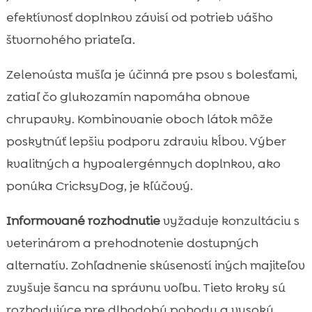
efektívnosť doplnkov závisí od potrieb vášho
štvornohého priateľa.
Zelenoústa mušľa je účinná pre psov s bolesťami,
zatiaľ čo glukozamín napomáha obnove
chrupavky. Kombinovanie oboch látok môže
poskytnúť lepšiu podporu zdraviu kĺbov. Výber
kvalitných a hypoalergénnych doplnkov, ako
ponúka CricksyDog, je kľúčový.
Informované rozhodnutie
vyžaduje konzultáciu s
veterinárom a prehodnotenie dostupných
alternatív. Zohľadnenie skúseností iných majiteľov
zvyšuje šancu na správnu voľbu. Tieto kroky sú
rozhodujúce pre dlhodobú pohodu a vysokú