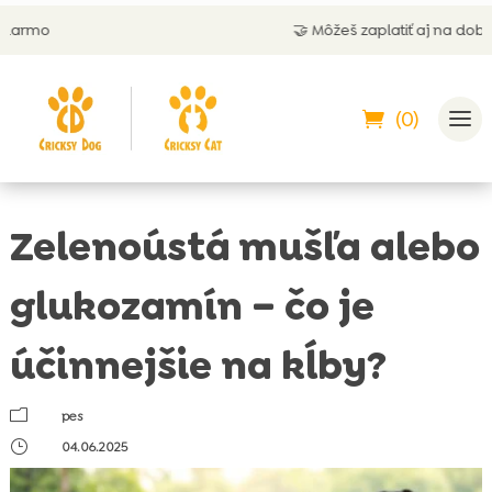
🤝 Môžeš zaplatiť aj na dobierku
(0)
Zelenoústá mušľa alebo
glukozamín – čo je
účinnejšie na kĺby?
m
pes
}
04.06.2025