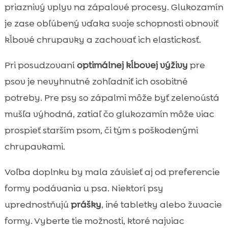
priaznivý vplyv na zápalové procesy. Glukozamín
je zase obľúbený vďaka svoje schopnosti obnoviť
kĺbové chrupavky a zachovať ich elastickosť.
Pri posudzovaní
optimálnej kĺbovej výživy
pre
psov je nevyhnutné zohľadniť ich osobitné
potreby. Pre psy so zápalmi môže byť zelenoústá
mušľa výhodná, zatiaľ čo glukozamín môže viac
prospieť starším psom, či tým s poškodenými
chrupavkami.
Voľba doplnku by mala závisieť aj od preferencie
formy podávania u psa. Niektorí psy
uprednostňujú
prášky
, iné tabletky alebo žuvacie
formy. Vyberte tie možnosti, ktoré najviac