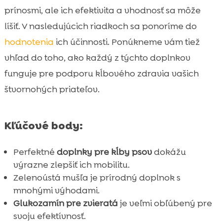
psa: Ktoré je lepšie?
prínosmi, ale ich efektivita a vhodnosť sa môže
Rôzne formy podávania doplnkov

líšiť. V nasledujúcich riadkoch sa ponoríme do
Prečo zvážiť kombináciu oboch?

hodnotenia
ich účinnosti. Ponúkneme vám tiež
Ako vybrať kvalitný doplnok pre psov

vhľad do toho, ako každý z týchto doplnkov
Výhody hypoalergénnej stravy pre psov:

funguje pre podporu kĺbového zdravia vašich
CricksyDog
štvornohých priateľov.
CricksyDog: Najlepšie hypoalergénne

pochúťky
Podporné doplnky výživy pre zdravie
Kľúčové body:

kĺbov
Starostlivosť o citlivú kožu: Chloé šampón a
Perfektné
doplnky pre kĺby psov
dokážu

balzam
výrazne zlepšiť ich mobilitu.
Zelenoústá mušľa je prírodný doplnok s
Zelenoústá mušľa vs. Glukozamín: Cena a

mnohými výhodami.
dostupnosť
Glukozamín pre zvieratá
je veľmi obľúbený pre
Čo hovoria majitelia psov? Skúsenosti a

svoju efektívnosť.
recenzie