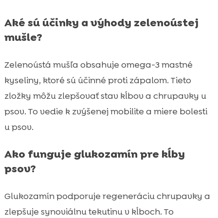
Aké sú účinky a výhody zelenoústej
mušle?
Zelenoústá mušľa obsahuje omega-3 mastné
kyseliny, ktoré sú účinné proti zápalom. Tieto
zložky môžu zlepšovať stav kĺbov a chrupavky u
psov. To vedie k zvýšenej mobilite a miere bolesti
u psov.
Ako funguje glukozamín pre kĺby
psov?
Glukozamín podporuje regeneráciu chrupavky a
zlepšuje synoviálnu tekutinu v kĺboch. To