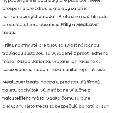
hypoalergénne pochúťky pre psov boli nielen
prospešné pre zdravie, ale aby sa pri ich
konzumácii vychutnávali. Preto sme navrhli radu
produktov, ktoré obsahujú
Friky
a
MeatLover
treats
.
Friky
, navrhnuté pre psov so zvlášť náročnou
tráviacou sústavou, sú vyrobené z prvotriedneho
mäsa. Každá varianta, vrátane jahňacieho či
lososového, je sľubom nezameniteľnej chutnosti.
MeatLover treats
, naopak, predstavujú širokú
paletu pochúťok. Sú vyrábané výlučne z
najčistejšieho mäsa, vďaka čomu sú plné
bielkovín. Tieto treats zabezpečujú bohatý prísun