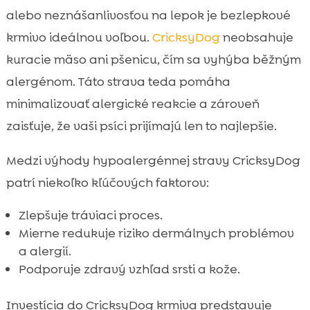
alebo neznášanlivosťou na lepok je bezlepkové
krmivo ideálnou voľbou.
CricksyDog
neobsahuje
kuracie mäso ani pšenicu, čím sa vyhýba běžným
alergénom. Táto strava teda pomáha
minimalizovať alergické reakcie a zároveň
zaisťuje, že vaši psíci prijímajú len to najlepšie.
Medzi výhody hypoalergénnej stravy CricksyDog
patrí niekoľko kľúčových faktorov:
Zlepšuje tráviaci proces.
Mierne redukuje riziko dermálnych problémov
a alergií.
Podporuje zdravý vzhľad srsti a kože.
Investícia do CricksyDog krmiva predstavuje