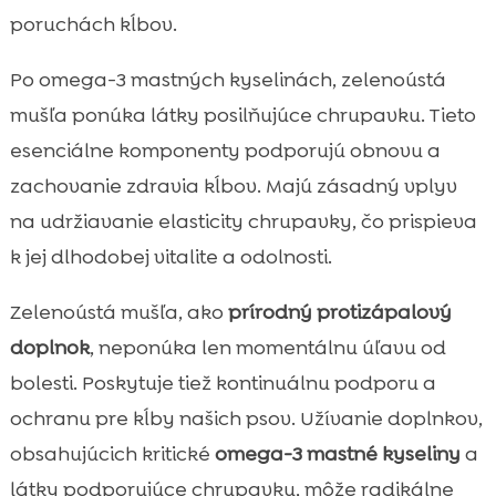
poruchách kĺbov.
Po omega-3 mastných kyselinách, zelenoústá
mušľa ponúka látky posilňujúce chrupavku. Tieto
esenciálne komponenty podporujú obnovu a
zachovanie zdravia kĺbov. Majú zásadný vplyv
na udržiavanie elasticity chrupavky, čo prispieva
k jej dlhodobej vitalite a odolnosti.
Zelenoústá mušľa, ako
prírodný protizápalový
doplnok
, neponúka len momentálnu úľavu od
bolesti. Poskytuje tiež kontinuálnu podporu a
ochranu pre kĺby našich psov. Užívanie doplnkov,
obsahujúcich kritické
omega-3 mastné kyseliny
a
látky podporujúce chrupavku, môže radikálne