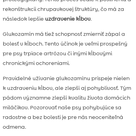
rekonštrukcii chrupavkovej štruktúry, čo má za
následok lepšie
uzdravenie kĺbov
.
Glukozamín má tiež schopnosť zmierniť zápal a
bolesť v kĺboch. Tento účinok je veľmi prospešný
pre psy trpiace artrózou či inými kĺbovými
chronickými ochoreniami.
Pravidelné užívanie glukozamínu prispeje nielen
k uzdraveniu kĺbov, ale zlepší aj pohyblivosť. Tým
pádom významne zlepší kvalitu života domácich
miláčikov. Pozorovať naše psy pohybujúce sa
radostne a bez bolesti je pre nás neoceniteľná
odmena.