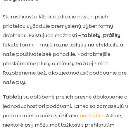
Starostlivosť o kĺbové zdravie našich psích
priateľov vyžaduje premyslený výber formy
doplnkov. Existujúce možnosti –
tablety
,
prášky
,
tekuté formy – majú rôzne vplyvy na efektivitu a
naše používateľské pohodlie. Podrobnejšie
preskúmame plusy a mínusy každej z nich.
Rozoberieme tiež, ako zjednodušiť podávanie pre
naše psy.
Tablety
sú obľúbené pre ich presné dávkovanie a
jednoduchosť pri podávaní. Ľahko sa zamaskujú v
potrave alebo môžu slúžiť ako
pochúťka
. Avšak,
niektoré psy môžu mať ťažkosti s prehltnutím