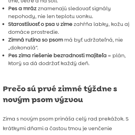
tme, vetre a na soli.
Pes a mráz
znamenajú sledovať signály
nepohody, nie len teplotu vonku.
Starostlivosť o psa v zime
zahŕňa labky, kožu aj
domáce prostredie.
Zimná rutina so psom
má byť udržateľná, nie
„dokonalá“.
Pes zima riešenie bezradnosti majiteľa
= plán,
ktorý sa dá dodržať každý deň.
Prečo sú prvé zimné týždne s
novým psom výzvou
Zima s novým psom prináša celý rad prekážok. S
krátkymi dňami a častou tmou je venčenie