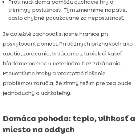
Proti nudi doma pomôžu čuchacie hry a
tréningy poslušnosti. Tým zmiernime napätie,
často chybné považované za neposlušnosť.
Je dôležité zachovať si jasné hranice pri
poskytovaní pomoci. Pri vážnych príznakoch ako
apatia, zvracanie, krvácanie z labiek či kašeľ
hľadáme pomoc u veterinára bez zdráhania.
Preventívne kroky a promptné riešenie
problémov zaručia, že zimný režim pre psa bude
jednoduchý a udržateľný.
Domáca pohoda: teplo, vlhkosť a
miesto na oddych