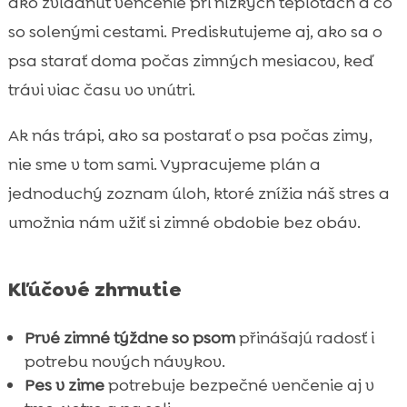
ako zvládnuť venčenie pri nízkych teplotách a čo
obdobie
so solenými cestami. Prediskutujeme aj, ako sa o
Pamlsky a odmeny v zime: motivácia bez

psa starať doma počas zimných mesiacov, keď
zbytočného prejedania
trávi viac času vo vnútri.
Podpora zdravia: kĺby, imunita a

regenerácia
Ak nás trápi, ako sa postarať o psa počas zimy,
Vyberavosť pri jedle v zime a ako ju

nie sme v tom sami. Vypracujeme plán a
zvládnuť
jednoduchý zoznam úloh, ktoré znížia náš stres a
Zubná hygiena aj v zime: dôležitá, aj keď

umožnia nám užiť si zimné obdobie bez obáv.
sme viac doma
Najčastejšie zimné zdravotné riziká a

prevencia
Kľúčové zhrnutie
Záver

Prvé zimné týždne so psom
přinášajú radosť i
FAQ

potrebu nových návykov.
Pes v zime
potrebuje bezpečné venčenie aj v