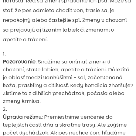
narastá, keď sa zmení správanie ich psa. Môže sa
stať, že pes odmieta chodiť von, trasie sa, je
nepokojný alebo častejšie spí. Zmeny v chovaní
sa prejavujú aj lízaním labiek či zmenami v
apetíte a trávení.
Pozorovanie
: Snažíme sa vnímať zmeny v
chovaní, stave labiek, apetíte a trávieni. Dôležitá
je oblasť medzi vankúšikmi – soľ, začervenaná
koža, praskliny a citlivosť. Kedy kondícia zhoršuje?
Zistíme to z dlhších prechádzok, počasia alebo
zmeny krmiva.
Úprava režimu
: Premiestnime venčenie do
teplejších častí dňa a skraťme trasy. Ale zvýšme
počet vychádzok. Ak pes nechce von, hľadáme