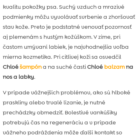
kvalitu pokožky psa. Suchý vzduch a mrazivé
podmienky môžu vyvolávať svrbenie a zhoršovať
stav kože. Preto je podstatné venovať pozornosť
aj plemenám s hustým kožúškom. V zime, pri
častom umývaní labiek, je najvhodnejšia voľba
mierna kozmetika. Pri citlivej koži sa osvedčil
Chloé
šampón
a na suché časti
Chloé
balzam
na
nos a labky
.
V prípade vážnejších problémov, ako sú hlboké
praskliny alebo trvalé lízanie, je nutné
prechádzky obmedziť. Bolestivé vankúšiky
potrebujú čas na regeneráciu a v prípade
vážneho podráždenia môže ďalší kontakt so