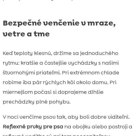
Bezpečné venčenie v mraze,
vetre a tme
Keď teploty klesnú, držíme sa jednoduchého
rytmu: kratšie a častejšie vychádzky s našimi
štvornohými priateľmi. Pri extrémnom chlade
robíme iba pár rýchlych kôl okolo domu. Pri
miernejšom počasí si doprajeme dlhšie
prechádzky plné pohybu.
V noci venčíme psov tak, aby boli dobre viditeľní.
Reflexné prvky pre psa
na obojku alebo postroji a