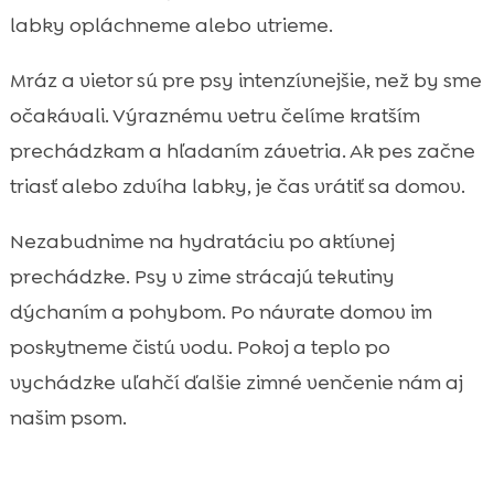
labky opláchneme alebo utrieme.
Mráz a vietor sú pre psy intenzívnejšie, než by sme
očakávali. Výraznému vetru čelíme kratším
prechádzkam a hľadaním závetria. Ak pes začne
triasť alebo zdvíha labky, je čas vrátiť sa domov.
Nezabudnime na hydratáciu po aktívnej
prechádzke. Psy v zime strácajú tekutiny
dýchaním a pohybom. Po návrate domov im
poskytneme čistú vodu. Pokoj a teplo po
vychádzke uľahčí ďalšie zimné venčenie nám aj
našim psom.