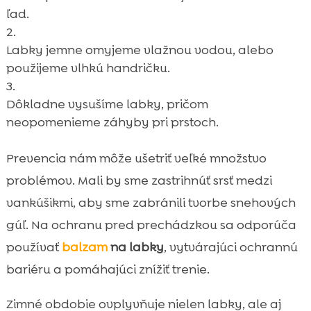
ľad.
Labky jemne omyjeme vlažnou vodou, alebo
použijeme vlhkú handričku.
Dôkladne vysušíme labky, pričom
neopomenieme záhyby pri prstoch.
Prevencia nám môže ušetriť veľké množstvo
problémov. Mali by sme zastrihnúť srsť medzi
vankúšikmi, aby sme zabránili tvorbe snehových
gúľ. Na ochranu pred prechádzkou sa odporúča
používať
balzam
na labky
, vytvárajúci ochrannú
bariéru a pomáhajúci znížiť trenie.
Zimné obdobie ovplyvňuje nielen labky, ale aj