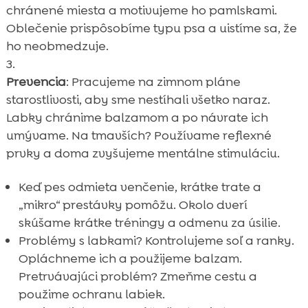
chránené miesta a motivujeme ho pamlskami.
Oblečenie prispôsobíme typu psa a uistíme sa, že
ho neobmedzuje.
Prevencia
: Pracujeme na zimnom pláne
starostlivosti, aby sme nestíhali všetko naraz.
Labky chránime balzamom a po návrate ich
umývame. Na tmavších? Používame reflexné
prvky a doma zvyšujeme mentálne stimuláciu.
Keď pes odmieta venčenie, krátke trate a
„mikro“ prestávky pomôžu. Okolo dverí
skúšame krátke tréningy a odmenu za úsilie.
Problémy s labkami? Kontrolujeme soľ a ranky.
Opláchneme ich a použijeme balzam.
Pretrvávajúci problém? Zmeňme cestu a
použime ochranu labiek.