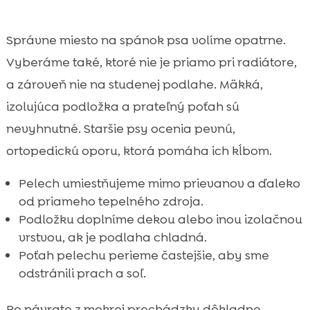
Správne miesto na spánok psa volíme opatrne.
Vyberáme také, ktoré nie je priamo pri radiátore,
a zároveň nie na studenej podlahe. Mäkká,
izolujúca podložka a prateľný poťah sú
nevyhnutné. Staršie psy ocenia pevnú,
ortopedickú oporu, ktorá pomáha ich kĺbom.
Pelech umiestňujeme mimo prievanov a ďaleko
od priameho tepelného zdroja.
Podložku doplníme dekou alebo inou izolačnou
vrstvou, ak je podlaha chladná.
Poťah pelechu perieme častejšie, aby sme
odstránili prach a soľ.
Po návrate z mokrej prechádzky dôkladne