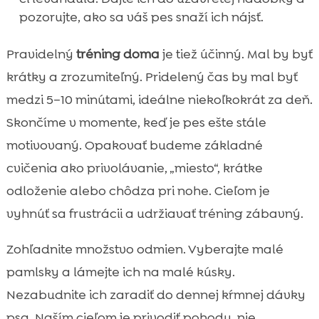
pozorujte, ako sa váš pes snaží ich nájsť.
Pravidelný
tréning doma
je tiež účinný. Mal by byť
krátky a zrozumiteľný. Pridelený čas by mal byť
medzi 5–10 minútami, ideálne niekoľkokrát za deň.
Skončíme v momente, keď je pes ešte stále
motivovaný. Opakovať budeme základné
cvičenia ako privolávanie, „miesto“, krátke
odloženie alebo chôdza pri nohe. Cieľom je
vyhnúť sa frustrácii a udržiavať tréning zábavný.
Zohľadnite množstvo odmien. Vyberajte malé
pamlsky a lámejte ich na malé kúsky.
Nezabudnite ich zaradiť do dennej kŕmnej dávky
psa. Naším cieľom je privodiť pohodu, nie