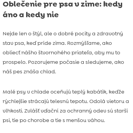
Oblečenie pre psa v zime: kedy
áno a kedy nie
Nejde len o štýl, ale o dobré pocity a zdravotný
stav psa, keď príde zima. Rozmýšľame, ako
obliecť nášho štvornohého priateľa, aby mu to
prospelo. Pozorujeme počasie a sledujeme, ako
náš pes znáša chlad.
Malé psy v chlade oceňujú teplý kabátik, keďže
rýchlejšie strácajú telesnú tepotu. Odolá vietoru a
vlhkosti. Zvlášť vďační za ochranný odev sú starší
psi, tie po chorobe a tie s menšou váhou.