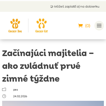
🤝 Môžeš zaplatiť aj na dobierku
(0)
Začínajúci majitelia –
ako zvládnuť prvé
zimné týždne
m
pes
}
24.02.2026