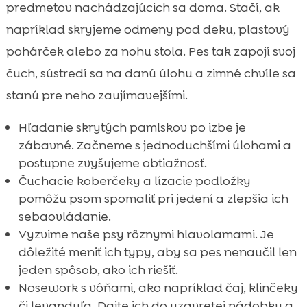
predmetov nachádzajúcich sa doma. Stačí, ak
napríklad skryjeme odmeny pod deku, plastový
pohárček alebo za nohu stola. Pes tak zapojí svoj
čuch, sústredí sa na danú úlohu a zimné chvíle sa
stanú pre neho zaujímavejšími.
Hľadanie skrytých pamlskov po izbe je
zábavné. Začneme s jednoduchšími úlohami a
postupne zvyšujeme obtiažnosť.
Čuchacie koberčeky a lízacie podložky
pomôžu psom spomaliť pri jedení a zlepšia ich
sebaovládanie.
Vyzvime naše psy rôznymi hlavolamami. Je
dôležité meniť ich typy, aby sa pes nenaučil len
jeden spôsob, ako ich riešiť.
Nosework s vôňami, ako napríklad čaj, klinčeky
či levanduľa. Dajte ich do uzavretej nádobky a