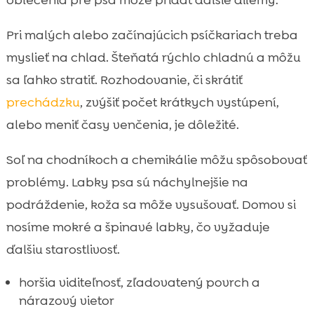
oblečenia pre psa môže pridať ďaľšie dilemy.
Pri malých alebo začínajúcich psíčkariach treba
myslieť na chlad. Šteňatá rýchlo chladnú a môžu
sa ľahko stratiť. Rozhodovanie, či skrátiť
prechádzku
, zvýšiť počet krátkych vystúpení,
alebo meniť časy venčenia, je dôležité.
Soľ na chodníkoch a chemikálie môžu spôsobovať
problémy. Labky psa sú náchylnejšie na
podráždenie, koža sa môže vysušovať. Domov si
nosíme mokré a špinavé labky, čo vyžaduje
ďalšiu starostlivosť.
horšia viditeľnosť, zľadovatený povrch a
nárazový vietor