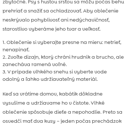
zbytočné. Psy s hustou srsťou sa môžu počas behu
prehriať a snažiť sa ochladzovať. Aby oblečenie
neskrývalo pohyblivosť ani nedýchavičnosť,
starostlivo vyberáme jeho tvar a veľkosť.
Oblečenie si vyberajte presne na mieru: netrieť,
nenapínať.
Zvoľte dizajn, ktorý chráni hrudník a brucho, ale
zanecháva ramená voľné.
V prípade vlhkého snehu si vyberte vode
odolný a ľahko udržiavateľný materiál.
Keď sa vrátime domov, kabátik dôkladne
vysušíme a udržiavame ho v čistote. Vlhké
oblečenie spôsobuje dieťe a nepohodlie. Preto sa
osvedčí mať dva kusy – jeden počas prechádzok