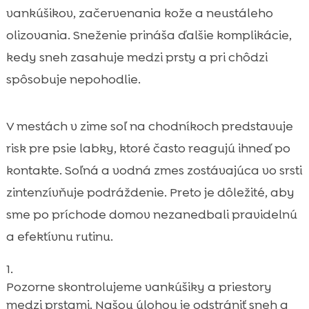
vankúšikov, začervenania kože a neustáleho
olizovania. Sneženie prináša ďalšie komplikácie,
kedy sneh zasahuje medzi prsty a pri chôdzi
spôsobuje nepohodlie.
V mestách v zime soľ na chodníkoch predstavuje
risk pre psie labky, ktoré často reagujú ihneď po
kontakte. Soľná a vodná zmes zostávajúca vo srsti
zintenzívňuje podráždenie. Preto je dôležité, aby
sme po príchode domov nezanedbali pravidelnú
a efektívnu rutinu.
Pozorne skontrolujeme vankúšiky a priestory
medzi prstami. Našou úlohou je odstrániť sneh a