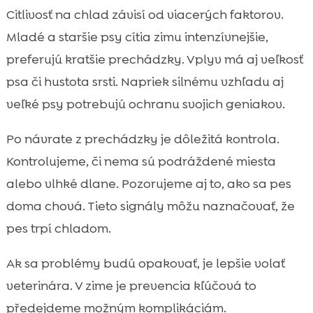
Citlivosť na chlad závisí od viacerých faktorov.
Mladé a staršie psy cítia zimu intenzívnejšie,
preferujú kratšie prechádzky. Vplyv má aj veľkosť
psa či hustota srsti. Napriek silnému vzhľadu aj
veľké psy potrebujú ochranu svojich geniakov.
Po návrate z prechádzky je dôležitá kontrola.
Kontrolujeme, či nema sú podráždené miesta
alebo vlhké dlane. Pozorujeme aj to, ako sa pes
doma chová. Tieto signály môžu naznačovať, že
pes trpí chladom.
Ak sa problémy budú opakovať, je lepšie volať
veterinára. V zime je prevencia kľúčová to
předejdeme možným komplikáciám.