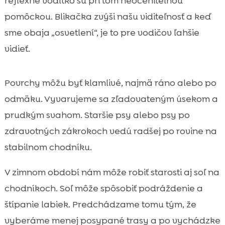
reflexné vodítko sú pri tom neoceniteľnou
pomôckou. Blikačka zvýši našu viditeľnosť a keď
sme obaja „osvetlení“, je to pre vodičov ľahšie
vidieť.
Povrchy môžu byť klamlivé, najmä ráno alebo po
odmäku. Vyvarujeme sa zľadovateným úsekom a
prudkým svahom. Staršie psy alebo psy po
zdravotných zákrokoch vedú radšej po rovine na
stabilnom chodníku.
V zimnom období nám môže robiť starosti aj soľ na
chodníkoch. Soľ môže spôsobiť podráždenie a
štípanie labiek. Predchádzame tomu tým, že
vyberáme menej posypané trasy a po vychádzke