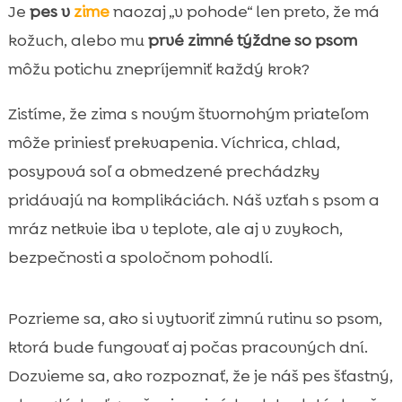
Prečo sú prvé zimné týždne s novým psom
Je
pes v
zime
naozaj „v pohode“ len preto, že má

výzvou
kožuch, alebo mu
prvé zimné týždne so psom
Ako spoznáme, že náš pes zimu zvláda

môžu potichu znepríjemniť každý krok?
dobre
Bezpečné venčenie v mraze, vetre a tme
Zistíme, že zima s novým štvornohým priateľom

Oblečenie pre psa v zime: kedy áno a kedy
môže priniesť prekvapenia. Víchrica, chlad,

nie
posypová soľ a obmedzené prechádzky
Starostlivosť o labky a kožu počas zimy

pridávajú na komplikáciách. Náš vzťah s psom a
pes zima riešenie bezradnosti majiteľa

mráz netkvie iba v teplote, ale aj v zvykoch,
Domáca pohoda: teplo, vlhkosť a miesto na

bezpečnosti a spoločnom pohodlí.
oddych
Mentálna stimulácia počas zimy, keď je

Pozrieme sa, ako si vytvoriť zimnú rutinu so psom,
menej pohybu
ktorá bude fungovať aj počas pracovných dní.
Výživa v zime: energia, kondícia a citlivé

trávenie
Dozvieme sa, ako rozpoznať, že je náš pes šťastný,
CricksyDog ako praktická voľba na zimné
