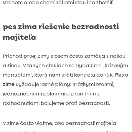
snehom alebo chemikáliami stav len zhoršiť.
pes zima riešenie bezradnosti
majiteľa
Príchod prvej zimy s psom často zamáva s našou
rutinou. V takých chvíľach sa vybavíme „krízovým
manuálom“, ktorý nám vráti kontrolu do rúk.
Pes v
zime
vyžaduje jasné plány: krátkymi krokmi,
jednoznačnými pokynmi a promtnými
rozhodnutiami bojujeme proti bezradnosti.
V zime často vidíme, ako bezradnosť majiteľa