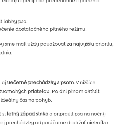
 existujú špecifické preventívne opatrenia:
ť labky psa.
ečenie dostatočného pitného režimu.
 sme mali vždy považovať za najvyššiu prioritu,
dnia.
 aj
večerné prechádzky s psom
. V nižších
tvornohých priateľov. Po dni plnom aktivít
 ideálny čas na pohyb.
 si
letný západ slnka
a pripraviť psa na nočný
nej prechádzky odporúčame dodržať niekoľko