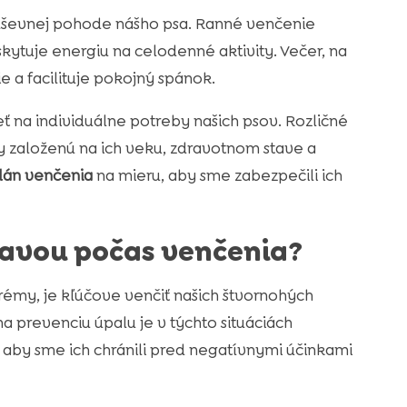
 duševnej pohode nášho psa. Ranné venčenie
kytuje energiu na celodenné aktivity. Večer, na
 a facilituje pokojný spánok.
 na individuálne potreby našich psov. Rozličné
ty založenú na ich veku, zdravotnom stave a
lán venčenia
na mieru, aby sme zabezpečili ich
čavou počas venčenia?
rémy, je kľúčove venčiť našich štvornohých
a prevenciu úpalu je v týchto situáciách
aby sme ich chránili pred negatívnymi účinkami