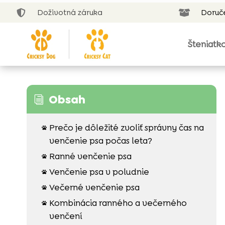
Doživotná záruka
Doruč


Šteniatk
Obsah
i
Prečo je dôležité zvoliť správny čas na

venčenie psa počas leta?
Ranné venčenie psa

Venčenie psa v poludnie

Večerné venčenie psa

Kombinácia ranného a večerného

venčení