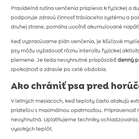
Pravidelná rutina venčenia prispieva k fyzickej a
podporuje zdravú činnosť tráviaceho systému a pos
druhej strane, pomáha uvoľniť akumulované napätie
Keď vypracúvame plán venčenia, je kľúčové myslieť
psy môžu vyžadovať rôznu intenzitu fyzickej aktivi
plemene. Je teda nevyhnutné prispôsobiť
denný p
spokojnosť a zdravie po celé obdobia.
Ako chrániť psa pred horú
V letných mesiacoch, keď teploty často atakujú ext
priateľov s maximálnou opatrnosťou. Pripravenosť n
nevyhnutná. Uplatňujeme techniky ochladzovania, 
vysokých teplôt.