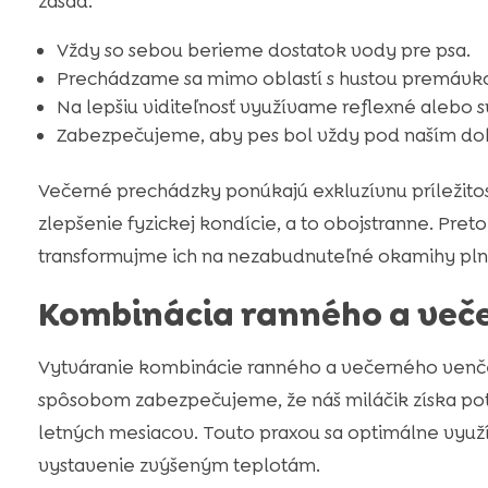
zásad.
Vždy so sebou berieme dostatok vody pre psa.
Prechádzame sa mimo oblastí s hustou premávkou
Na lepšiu viditeľnosť využívame reflexné alebo 
Zabezpečujeme, aby pes bol vždy pod naším do
Večerné prechádzky ponúkajú exkluzívnu príležito
zlepšenie fyzickej kondície, a to obojstranne. Pr
transformujme ich na nezabudnuteľné okamihy plné
Kombinácia ranného a več
Vytváranie kombinácie ranného a večerného venčen
spôsobom zabezpečujeme, že náš miláčik získa pot
letných mesiacov. Touto praxou sa optimálne využí
vystavenie zvýšeným teplotám.