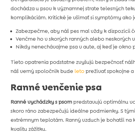
dochádza u psov k významnej strate telesných teku
komplikáciám. Kritické je všímať si symptómy ako j
Zabezpečme, aby náš pes mal vždy k dispozícii č
Venčme ho v skorých ranných alebo neskorých ve
Nikdy nenechávajme psa v aute, aj keď je okno 
Tieto opatrenia podstatne zvyšujú bezpečnosť náš
náš verný spoločník bude
leto
prežívať spokojne a
Ranné venčenie psa
Ranné vychádzky s psom
predstavujú optimálnu vo
skoro ráno zabezpečujú ideálne podmienky. S tý
extrémnym teplotám. Ranný vzduch je bohatší na ky
kvalitu zážitku.