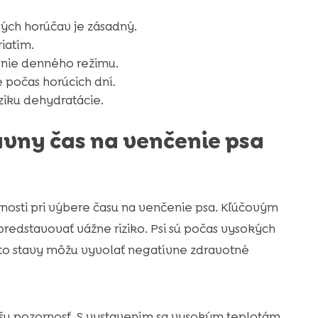
ých horúčav je zásadný.
riatím.
enie denného režimu.
 počas horúcich dní.
iku dehydratácie.
rávny čas na venčenie psa
nosti pri výbere času na venčenie psa. Kľúčovým
edstavovať vážne riziko. Psi sú počas vysokých
Tieto stavy môžu vyvolať negatívne zdravotné
ašu pozornosť. S vystavením sa vysokým teplotám