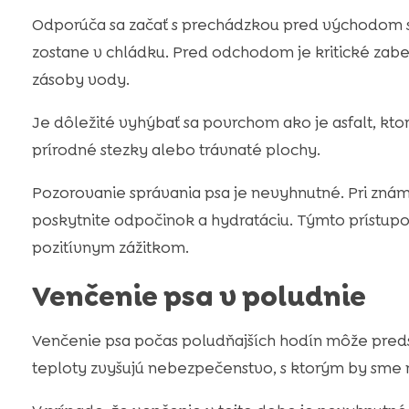
Odporúča sa začať s prechádzkou pred východom sl
zostane v chládku. Pred odchodom je kritické zabe
zásoby vody.
Je dôležité vyhýbať sa povrchom ako je asfalt, kto
prírodné stezky alebo trávnaté plochy.
Pozorovanie správania psa je nevyhnutné. Pri zn
poskytnite odpočinok a hydratáciu. Týmto prístu
pozitívnym zážitkom.
Venčenie psa v poludnie
Venčenie psa počas poludňajších hodín môže predst
teploty zvyšujú nebezpečenstvo, s ktorým by sme 