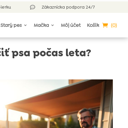
bierku
Zákaznícka podpora 24/7

(0)
Starý pes
Mačka
Môj účet
Košík
iť psa počas leta?