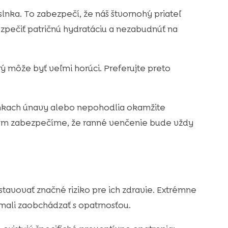
nka. To zabezpečí, že náš štvornohý priateľ
zpečiť patričnú hydratáciu a nezabudnúť na
rý môže byť veľmi horúci. Preferujte preto
ámkach únavy alebo nepohodlia okamžite
pom zabezpečíme, že ranné venčenie bude vždy
avovať značné riziko pre ich zdravie. Extrémne
mali zaobchádzať s opatrnosťou.