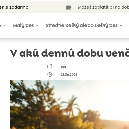
enie zadarmo
Môžeš zaplatiť aj na do

o
Malý pes
Stredne veľký alebo veľký pes
V akú dennú dobu venč
m
pes
}
23.06.2025