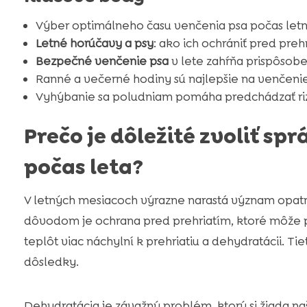
Výber optimálneho času venčenia psa počas letn
Letné horúčavy a psy
: ako ich ochrániť pred preh
Bezpečné venčenie psa
v lete zahŕňa prispôsob
Ranné a večerné hodiny sú najlepšie na venčenie
Vyhýbanie sa poludniam pomáha predchádzať riz
Prečo je dôležité zvoliť sp
počas leta?
V letných mesiacoch výrazne narastá význam opatr
dôvodom je ochrana pred prehriatím, ktoré môže pr
teplôt viac náchylní k prehriatiu a dehydratácii. 
dôsledky.
Dehydratácia je závažný problém, ktorý si žiada n