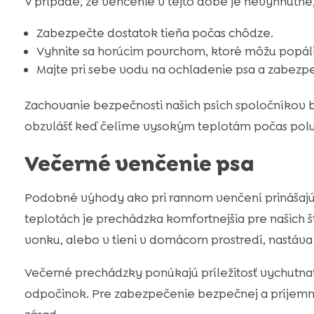
V prípade, že venčenie v tejto dobe je nevyhnutné,
Zabezpečte dostatok tieňa počas chôdze.
Vyhnite sa horúcim povrchom, ktoré môžu popáli
Majte pri sebe vodu na ochladenie psa a zabezp
Zachovanie bezpečnosti našich psích spoločníkov by
obzvlášť keď čelíme vysokým teplotám počas polu
Večerné venčenie psa
Podobné výhody ako pri rannom venčení prinášajú
teplotách je prechádzka komfortnejšia pre našich š
vonku, alebo v tieni v domácom prostredí, nastáva
Večerné prechádzky ponúkajú príležitosť vychutnať
odpočinok. Pre zabezpečenie bezpečnej a príjem