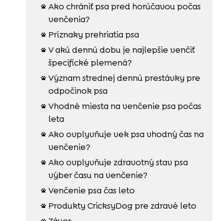
Ako chrániť psa pred horúčavou počas

venčenia?
Príznaky prehriatia psa

V akú dennú dobu je najlepšie venčiť

špecifické plemená?
Význam strednej dennú prestávky pre

odpočinok psa
Vhodné miesta na venčenie psa počas

leta
Ako ovplyvňuje vek psa vhodný čas na

venčenie?
Ako ovplyvňuje zdravotný stav psa

výber času na venčenie?
Venčenie psa čas leto

Produkty CricksyDog pre zdravé leto

Záver
