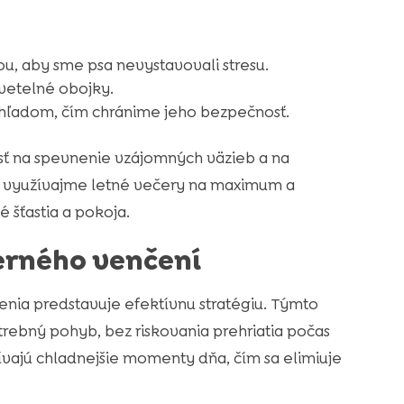
, aby sme psa nevystavovali stresu.
svetelné obojky.
hľadom, čím chránime jeho bezpečnosť.
sť na spevnenie vzájomných väzieb a na
eto využívajme letné večery na maximum a
 šťastia a pokoja.
erného venčení
ia predstavuje efektívnu stratégiu. Týmto
rebný pohyb, bez riskovania prehriatia počas
vajú chladnejšie momenty dňa, čím sa elimiuje