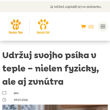
🤝 Môžeš zaplatiť aj na dobierku
(0)
Udržuj svojho psíka v
teple – nielen fyzicky,
ale aj zvnútra
m
pes
}
09.01.2026