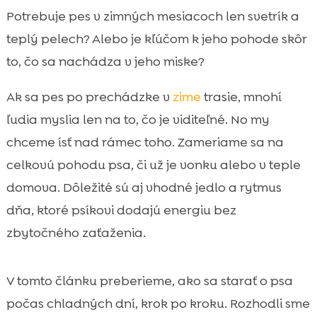
Prečo je teplo dôležité pre zdravie a
Potrebuje pes v zimných mesiacoch len svetrík a

pohodu psa
teplý pelech? Alebo je kľúčom k jeho pohode skôr
Rizikové skupiny: šteňatá, seniori a citlivé

to, čo sa nachádza v jeho miske?
plemená na Slovensku
Ako udržať psíka v teple doma bez
Ak sa pes po prechádzke v
zime
trasie, mnohí

prehriatia
ľudia myslia len na to, čo je viditeľné. No my
Teplo na prechádzke: oblečenie, labky a

chceme ísť nad rámec toho. Zameriame sa na
správna dĺžka vychádzky
celkovú pohodu psa, či už je vonku alebo v teple
kŕmenie bez stresu

domova. Dôležité sú aj vhodné jedlo a rytmus
Teplo zvnútra: výživa, energia a

dňa, ktoré psíkovi dodajú energiu bez
hydratácia počas chladných dní
zbytočného zaťaženia.
Hypoalergénna strava ako cesta k

spokojnejšiemu brušku a lepšej pohode
CricksyDog: teplo zvnútra vďaka šetrnému
V tomto článku preberieme, ako sa starať o psa

zloženiu bez kuracieho mäsa a bez pšenice
počas chladných dní, krok po kroku. Rozhodli sme