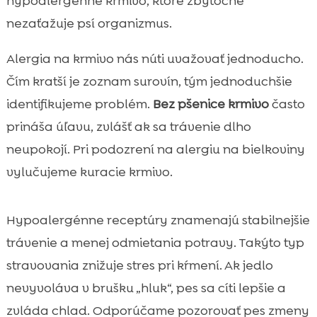
hypoalergénne krmivo, ktoré zbytočne
nezaťažuje psí organizmus.
Alergia na krmivo nás núti uvažovať jednoducho.
Čím kratší je zoznam surovín, tým jednoduchšie
identifikujeme problém.
Bez pšenice krmivo
často
prináša úľavu, zvlášť ak sa trávenie dlho
neupokojí. Pri podozrení na alergiu na bielkoviny
vylučujeme kuracie krmivo.
Hypoalergénne receptúry znamenajú stabilnejšie
trávenie a menej odmietania potravy. Takýto typ
stravovania znižuje stres pri kŕmení. Ak jedlo
nevyvoláva v brušku „hluk“, pes sa cíti lepšie a
zvláda chlad. Odporúčame pozorovať pes zmeny