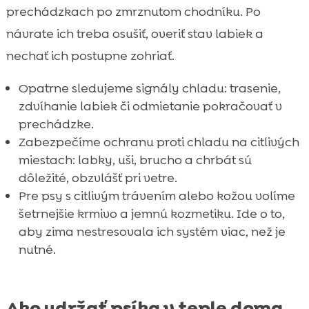
prechádzkach po zmrznutom chodníku. Po
návrate ich treba osušiť, overiť stav labiek a
nechať ich postupne zohriať.
Opatrne sledujeme signály chladu: trasenie,
zdvíhanie labiek či odmietanie pokračovať v
prechádzke.
Zabezpečíme ochranu proti chladu na citlivých
miestach: labky, uši, brucho a chrbát sú
dôležité, obzvlášť pri vetre.
Pre psy s citlivým trávením alebo kožou volíme
šetrnejšie krmivo a jemnú kozmetiku. Ide o to,
aby zima nestresovala ich systém viac, než je
nutné.
Ako udržať psíka v teple doma