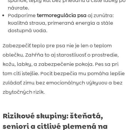
spánok, teplý kút bez prievanu a čisté labky po
návrate.
Podporíme
termoregulácia psa
aj zvnútra:
kvalitná strava, primeraná energia a stále
dostupná voda.
Zabezpečiť teplo pre psa nie je len o teplom
oblečku. Zahŕňa to aj starostlivosť o prostredie,
kožu, labky, a zabezpečenie pokoja. Pes sa pri
tom cíti istejšie. Pocit bezpečia mu pomáha lepšie
zvládať zimu bez emocionálnych výkyvov a bez
zbytočných rizík.
Rizikové skupiny: šteňatá,
seniori a citlivé plemená na