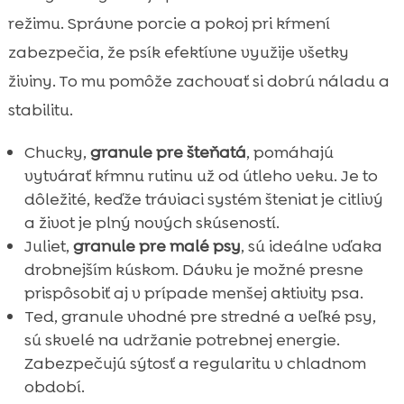
režimu. Správne porcie a pokoj pri kŕmení
zabezpečia, že psík efektívne využije všetky
živiny. To mu pomôže zachovať si dobrú náladu a
stabilitu.
Chucky,
granule pre šteňatá
, pomáhajú
vytvárať kŕmnu rutinu už od útleho veku. Je to
dôležité, keďže tráviaci systém šteniat je citlivý
a život je plný nových skúseností.
Juliet,
granule pre malé psy
, sú ideálne vďaka
drobnejším kúskom. Dávku je možné presne
prispôsobiť aj v prípade menšej aktivity psa.
Ted, granule vhodné pre stredné a veľké psy,
sú skvelé na udržanie potrebnej energie.
Zabezpečujú sýtosť a regularitu v chladnom
období.