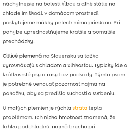
náchylnejšie na bolesti kĺbov a dlhé státie na
chlade im škodí. V domácom prostredí
poskytujeme mäkký pelech mimo prievanu. Pri
pohybe uprednostňujeme kratšie a pomalšie
prechádzky.
Citlivé plemená
na Slovensku sa ťažko
vyrovnávajú s chladom a vlhkosťou. Typicky ide o
krátkosrsté psy a rasy bez podsady. Týmto psom
je potrebné venovať pozornosť najmä na
pokožku, aby sa predišlo suchosti a svrbeniu.
U malých plemien je rýchla
strata
tepla
problémom. Ich nízka hmotnosť znamená, že
ľahko podchladnú, najmä brucho pri