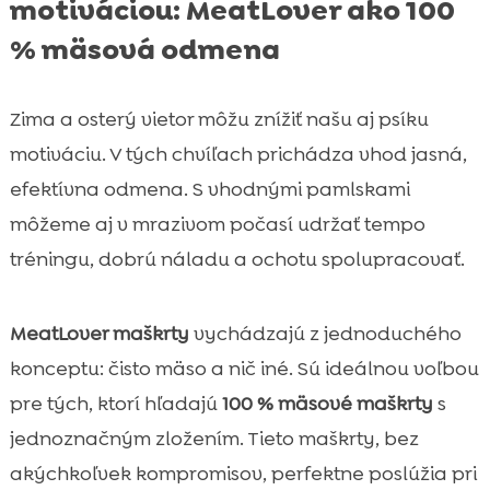
motiváciou: MeatLover ako 100
% mäsová odmena
Zima a osterý vietor môžu znížiť našu aj psíku
motiváciu. V tých chvíľach prichádza vhod jasná,
efektívna odmena. S vhodnými pamlskami
môžeme aj v mrazivom počasí udržať tempo
tréningu, dobrú náladu a ochotu spolupracovať.
MeatLover maškrty
vychádzajú z jednoduchého
konceptu: čisto mäso a nič iné. Sú ideálnou voľbou
pre tých, ktorí hľadajú
100 % mäsové maškrty
s
jednoznačným zložením. Tieto maškrty, bez
akýchkoľvek kompromisov, perfektne poslúžia pri