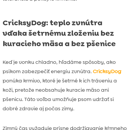
CricksyDog: teplo zvnútra
vďaka šetrnému zloženiu bez
kuracieho mäsa a bez pšenice
Keď je vonku chladno, hľadáme spôsoby, ako
psíkom zabezpečiť energiu zvnútra.
CricksyDog
ponúka krmivo, ktoré je šetrné k ich tráveniu a
koži, pretože neobsahuje kuracie mäso ani
pšenicu. Táto voľba umožňuje psom udržať si
dobré zdravie aj počas zimy.
Zimný čas vyžaduje prísne dodržiavanie kŕmneho