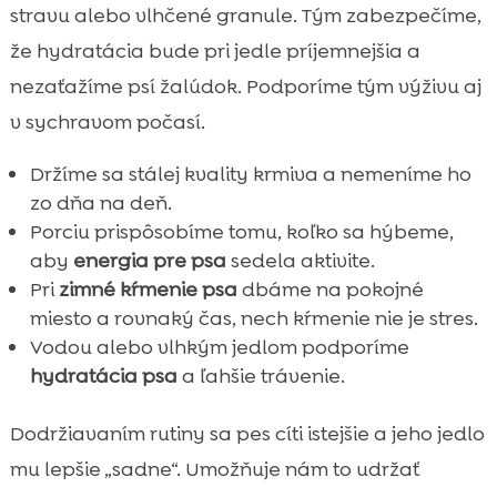
stravu alebo vlhčené granule. Tým zabezpečíme,
že hydratácia bude pri jedle príjemnejšia a
nezaťažíme psí žalúdok. Podporíme tým výživu aj
v sychravom počasí.
Držíme sa stálej kvality krmiva a nemeníme ho
zo dňa na deň.
Porciu prispôsobíme tomu, koľko sa hýbeme,
aby
energia pre psa
sedela aktivite.
Pri
zimné kŕmenie psa
dbáme na pokojné
miesto a rovnaký čas, nech kŕmenie nie je stres.
Vodou alebo vlhkým jedlom podporíme
hydratácia psa
a ľahšie trávenie.
Dodržiavaním rutiny sa pes cíti istejšie a jeho jedlo
mu lepšie „sadne“. Umožňuje nám to udržať