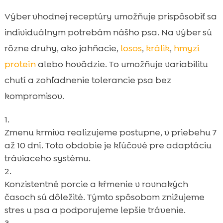
Výber vhodnej receptúry umožňuje prispôsobiť sa
individuálnym potrebám nášho psa. Na výber sú
rôzne druhy, ako jahňacie,
losos
,
králik
,
hmyzí
proteín
alebo hovädzie. To umožňuje variabilitu
chutí a zohľadnenie tolerancie psa bez
kompromisov.
Zmenu krmiva realizujeme postupne, v priebehu 7
až 10 dní. Toto obdobie je kľúčové pre adaptáciu
tráviaceho systému.
Konzistentné porcie a kŕmenie v rovnakých
časoch sú dôležité. Týmto spôsobom znižujeme
stres u psa a podporujeme lepšie trávenie.