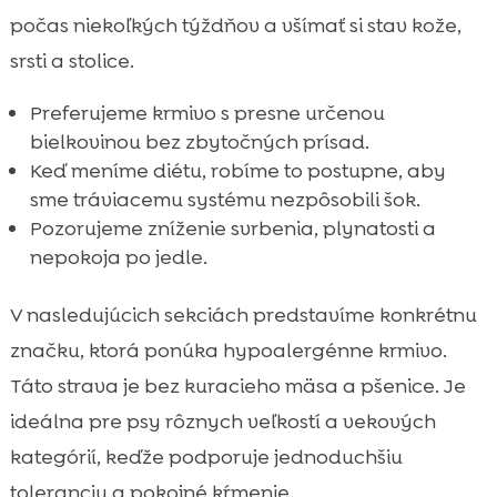
počas niekoľkých týždňov a všímať si stav kože,
srsti a stolice.
Preferujeme krmivo s presne určenou
bielkovinou bez zbytočných prísad.
Keď meníme diétu, robíme to postupne, aby
sme tráviacemu systému nezpôsobili šok.
Pozorujeme zníženie svrbenia, plynatosti a
nepokoja po jedle.
V nasledujúcich sekciách predstavíme konkrétnu
značku, ktorá ponúka hypoalergénne krmivo.
Táto strava je bez kuracieho mäsa a pšenice. Je
ideálna pre psy rôznych veľkostí a vekových
kategórií, keďže podporuje jednoduchšiu
toleranciu a pokojné kŕmenie.