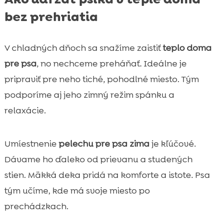
bez prehriatia
V chladných dňoch sa snažíme zaistiť
teplo doma
pre psa
, no nechceme preháňať. Ideálne je
pripraviť pre neho tiché, pohodlné miesto. Tým
podporíme aj jeho zimný režim spánku a
relaxácie.
Umíestnenie
pelechu pre psa zima
je kľúčové.
Dávame ho ďaleko od prievanu a studených
stien. Mäkká deka pridá na komforte a istote. Psa
tým učíme, kde má svoje miesto po
prechádzkach.