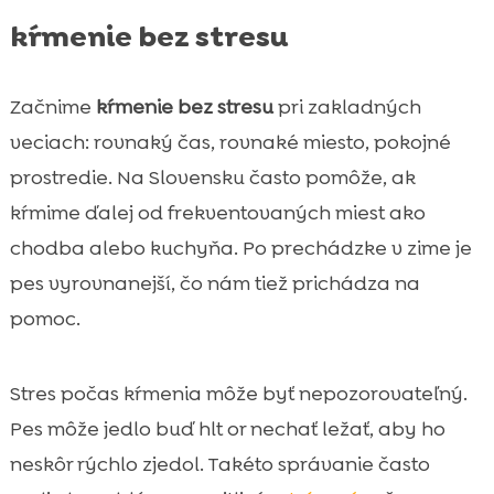
kŕmenie bez stresu
Začnime
kŕmenie bez stresu
pri zakladných
veciach: rovnaký čas, rovnaké miesto, pokojné
prostredie. Na Slovensku často pomôže, ak
kŕmime ďalej od frekventovaných miest ako
chodba alebo kuchyňa. Po prechádzke v zime je
pes vyrovnanejší, čo nám tiež prichádza na
pomoc.
Stres počas kŕmenia môže byť nepozorovateľný.
Pes môže jedlo buď hlt or nechať ležať, aby ho
neskôr rýchlo zjedol. Takéto správanie často