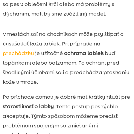
sa pes v oblečení krčí alebo má problémy s
dýchaním, mali by sme zvážiť iný model.
V mestách soľ na chodníkoch môže psy štípať a
vysušovať kožu labiek. Pri príprave na
prechádzku
je užitočné
ochrana labiek
buď
topánkami alebo balzamom. To ochráni pred
škodlivými účinkami soli a predchádza praskaniu
kože v mraze.
Po príchode domov je dobré mať krátky rituál pre
starostlivosť o labky
. Tento postup pes rýchlo
akceptuje. Týmto spôsobom môžeme predísť
problémom spojeným so zmiešanými