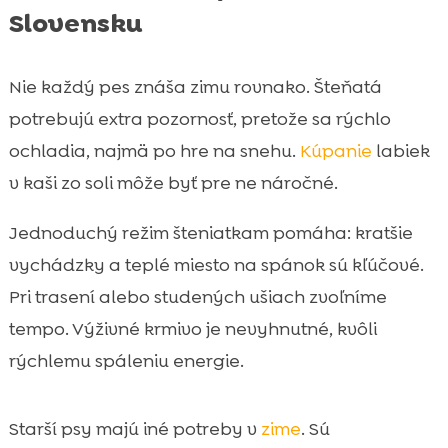
Slovensku
Nie každý pes znáša zimu rovnako. Šteňatá
potrebujú extra pozornosť, pretože sa rýchlo
ochladia, najmä po hre na snehu.
Kúpanie
labiek
v kaši zo soli môže byť pre ne náročné.
Jednoduchý režim šteniatkam pomáha: kratšie
vychádzky a teplé miesto na spánok sú kľúčové.
Pri trasení alebo studených ušiach zvoľníme
tempo. Výživné krmivo je nevyhnutné, kvôli
rýchlemu spáleniu energie.
Starší psy majú iné potreby v
zime
. Sú