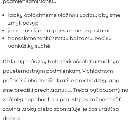
podmienkami vonku.
labky opláchneme vlažnou vodou, aby sme
zmyli posyp
jemne osušíme aj priestor medzi prstami
nanesieme tenkú vrstvu balzamu, keď sú
vankúšiky suché
Dĺžku vychádzky treba prispôsobiť aktuálnym
poveternostným podmienkam. V chladnom
počasí sú vhodnejšie kratšie prechádzky, aby
sme predišli prechladnutiu. Treba byť pozorný na
známky nepohodlia u psa. Ak pes začne chvěť,
zdvíha labky alebo spomaľuje, je čas vrátiť sa
domov.