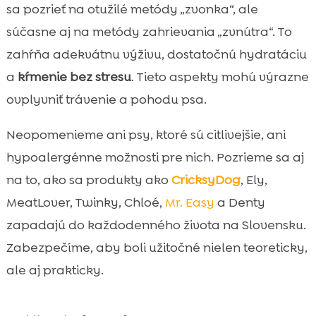
Ely mokré krmivo: keď chceme viac

sa pozrieť na otužilé metódy „zvonka“, ale
šťavnatosti a ľahšie prijímanie potravy
súčasne aj na metódy zahrievania „zvnútra“. To
Maškrty, ktoré zahrejú motiváciou:

zahŕňa adekvátnu výživu, dostatočnú hydratáciu
MeatLover ako 100 % mäsová odmena
a
kŕmenie bez stresu
. Tieto aspekty mohú výrazne
Podpora zdravia v zime: Twinky vitamíny a

ovplyvniť trávenie a pohodu psa.
starostlivosť o kĺby
Citlivá koža a labky v zime: Chloé šampón a

Neopomenieme ani psy, ktoré sú citlivejšie, ani
balzam na nos a labky
hypoalergénne možnosti pre nich. Pozrieme sa aj
Keď je náš psík maškrtný: Mr. Easy

na to, ako sa produkty ako
CricksyDog
, Ely,
vegánsky dressing na granule a Denty
vegánske dentálne tyčinky
MeatLover, Twinky, Chloé,
Mr. Easy
a Denty
Záver
zapadajú do každodenného života na Slovensku.

FAQ
Zabezpečíme, aby boli užitočné nielen teoreticky,

ale aj prakticky.