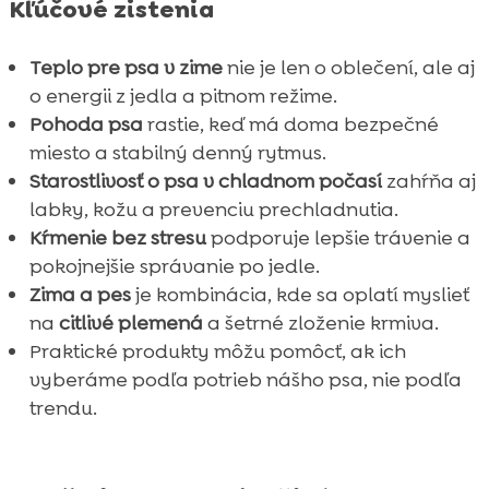
Kľúčové zistenia
Teplo pre psa v zime
nie je len o oblečení, ale aj
o energii z jedla a pitnom režime.
Pohoda psa
rastie, keď má doma bezpečné
miesto a stabilný denný rytmus.
Starostlivosť o psa v chladnom počasí
zahŕňa aj
labky, kožu a prevenciu prechladnutia.
Kŕmenie bez stresu
podporuje lepšie trávenie a
pokojnejšie správanie po jedle.
Zima a pes
je kombinácia, kde sa oplatí myslieť
na
citlivé plemená
a šetrné zloženie krmiva.
Praktické produkty môžu pomôcť, ak ich
vyberáme podľa potrieb nášho psa, nie podľa
trendu.