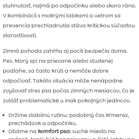
stuhnutosť, najmä po odpočinku alebo skoro ráno.
V kombinácii s mokrými labkami a vetrom sa
prevencia prechladnutia stáva kritickou súčasťou
starostlivosti.
Zimná pohoda zahŕňa aj pocit bezpečia doma.
Pes, ktorý spí na prievane alebo studenej
podlahe, sa často krúti a nemôže dobre
odpočívať. Takáto situácia môže nenápadne
zvyšovať stres psa počas zimných mesiacov, čo je
zvlášť problematické u inak pokojných jedincov.
Držíme stabilnú rutinu: podobný čas kŕmenia,
prechádzok a odpočinku.
Dbáme na
komfort psa
: suché miesto na