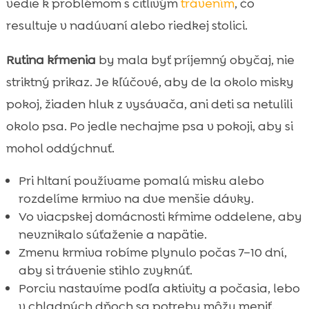
vedie k problémom s citlivým
trávením
, čo
resultuje v nadúvaní alebo riedkej stolici.
Rutina kŕmenia
by mala byť príjemný obyčaj, nie
striktný prikaz. Je kľúčové, aby de la okolo misky
pokoj, žiaden hluk z vysávača, ani deti sa netulili
okolo psa. Po jedle nechajme psa v pokoji, aby si
mohol oddýchnuť.
Pri hltaní používame pomalú misku alebo
rozdelíme krmivo na dve menšie dávky.
Vo viacpskej domácnosti kŕmime oddelene, aby
nevznikalo súťaženie a napätie.
Zmenu krmiva robíme plynulo počas 7–10 dní,
aby si trávenie stihlo zvyknúť.
Porciu nastavíme podľa aktivity a počasia, lebo
v chladných dňoch sa potreby môžu meniť.