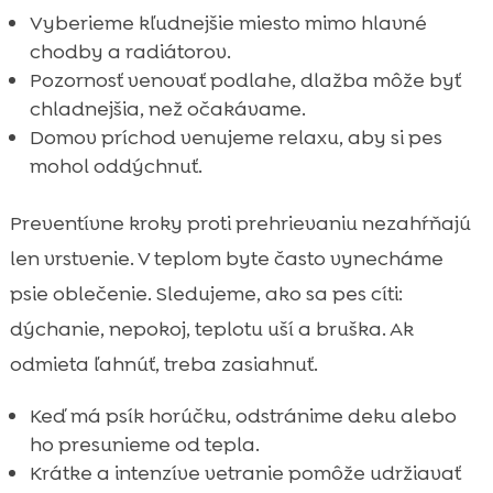
Vyberieme kľudnejšie miesto mimo hlavné
chodby a radiátorov.
Pozornosť venovať podlahe, dlažba môže byť
chladnejšia, než očakávame.
Domov príchod venujeme relaxu, aby si pes
mohol oddýchnuť.
Preventívne kroky proti prehrievaniu nezahŕňajú
len vrstvenie. V teplom byte často vynecháme
psie oblečenie. Sledujeme, ako sa pes cíti:
dýchanie, nepokoj, teplotu uší a bruška. Ak
odmieta ľahnúť, treba zasiahnuť.
Keď má psík horúčku, odstránime deku alebo
ho presunieme od tepla.
Krátke a intenzíve vetranie pomôže udržiavať