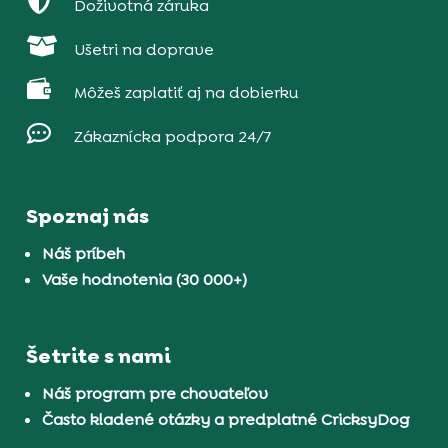

Doživotná záruka

Ušetri na doprave

Môžeš zaplatiť aj na dobierku

Zákaznícka podpora 24/7
Spoznaj nás
Náš príbeh
Vaše hodnotenia (30 000+)
Šetrite s nami
Náš program pre chovateľov
Často kladené otázky a predplatné CricksyDog