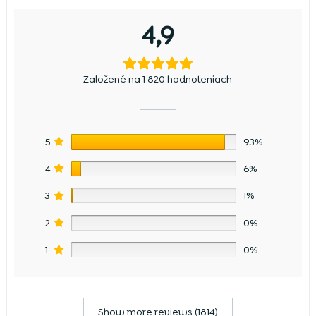
4,9
Založené na 1 820 hodnoteniach
5
93%
4
6%
3
1%
2
0%
1
0%
Show more reviews (1814)