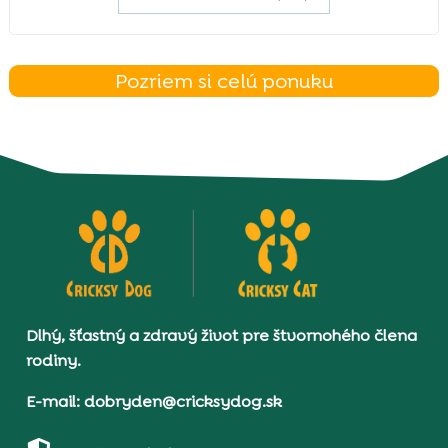
Pozriem si celú ponuku
Dlhý, šťastný a zdravý život pre štvornohého člena
rodiny.
E-mail: dobryden@cricksydog.sk