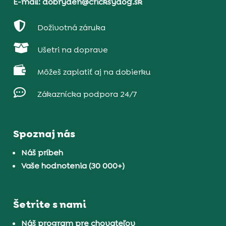
E-mail: dobryden@cricksydog.sk

Doživotná záruka

Ušetri na doprave

Môžeš zaplatiť aj na dobierku

Zákaznícka podpora 24/7
Spoznaj nás
Náš príbeh
Vaše hodnotenia (30 000+)
Šetrite s nami
Náš program pre chovateľov