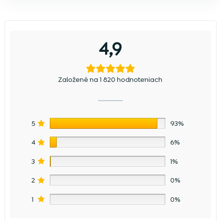
4,9
Založené na 1 820 hodnoteniach
5
93%
4
6%
3
1%
2
0%
1
0%