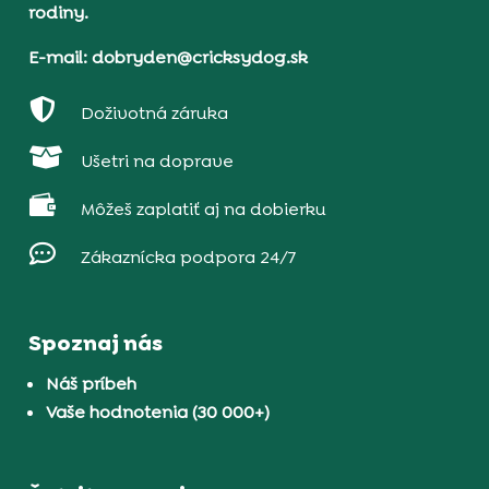
rodiny.
E-mail: dobryden@cricksydog.sk

Doživotná záruka

Ušetri na doprave

Môžeš zaplatiť aj na dobierku

Zákaznícka podpora 24/7
Spoznaj nás
Náš príbeh
Vaše hodnotenia (30 000+)