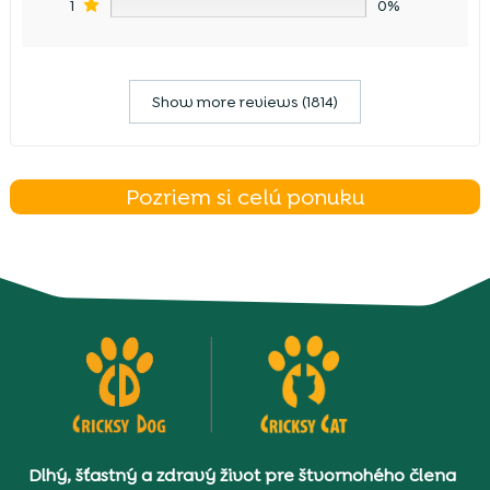
1
0%
Show more reviews (1814)
Pozriem si celú ponuku
Dlhý, šťastný a zdravý život pre štvornohého člena