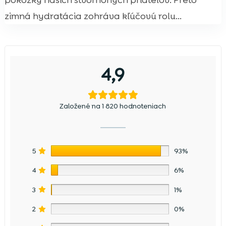
pokožky našich štvornohých priateľov. Preto
zimná hydratácia zohráva kľúčovú rolu...
4,9
Založené na 1 820 hodnoteniach
5
93%
4
6%
3
1%
2
0%