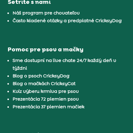
Šetrite s nami
Náš program pre chovateľov
Často kladené otázky a predplatné CricksyDog
Pomoc pre psov a mačky
Sme dostupní na live chate 24/7 každý deň v
týždni
Blog o psoch CricksyDog
Blog o mačkách CricksyCat
Kvíz výberu krmiva pre psov
Prezentácia 72 plemien psov
Prezentácia 37 plemien mačiek