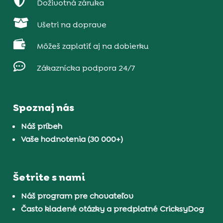

Doživotná záruka

Ušetri na doprave

Môžeš zaplatiť aj na dobierku

Zákaznícka podpora 24/7
Spoznaj nás
Náš príbeh
Vaše hodnotenia (30 000+)
Šetrite s nami
Náš program pre chovateľov
Často kladené otázky a predplatné CricksyDog