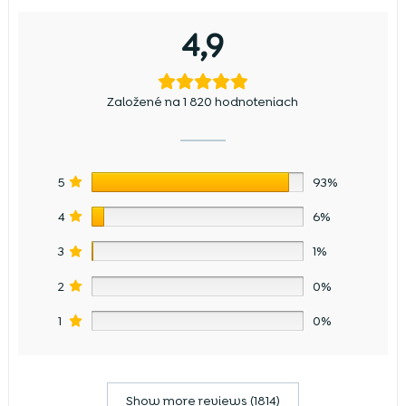
4,9
Založené na 1 820 hodnoteniach
5
93%
4
6%
3
1%
2
0%
1
0%
Show more reviews (1814)