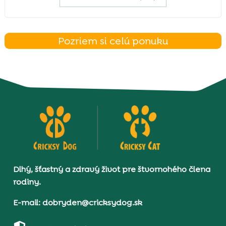
Pozriem si celú ponuku
Dlhý, šťastný a zdravý život pre štvornohého člena
rodiny.
E-mail: dobryden@cricksydog.sk