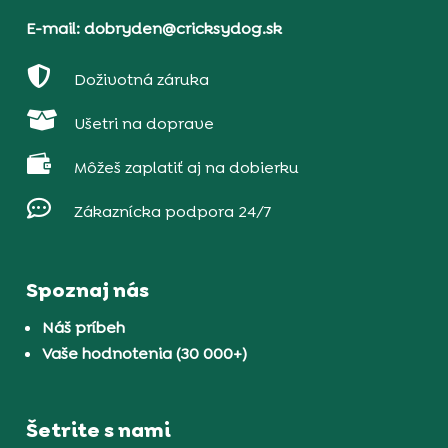
E-mail: dobryden@cricksydog.sk

Doživotná záruka

Ušetri na doprave

Môžeš zaplatiť aj na dobierku

Zákaznícka podpora 24/7
Spoznaj nás
Náš príbeh
Vaše hodnotenia (30 000+)
Šetrite s nami