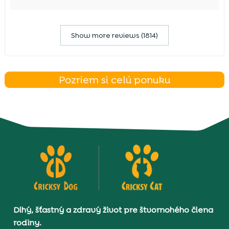
Show more reviews (1814)
Pozriem si celú ponuku
Dlhý, šťastný a zdravý život pre štvornohého člena
rodiny.