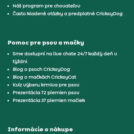
Náš program pre chovateľov
Často kladené otázky a predplatné CricksyDog
Pomoc pre psov a mačky
Sme dostupní na live chate 24/7 každý deň v
týždni
Blog o psoch CricksyDog
Blog o mačkách CricksyCat
Kvíz výberu krmiva pre psov
Prezentácia 72 plemien psov
Prezentácia 37 plemien mačiek
Informácie o nákupe