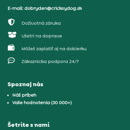
E-mail: dobryden@cricksydog.sk

Doživotná záruka

Ušetri na doprave

Môžeš zaplatiť aj na dobierku

Zákaznícka podpora 24/7
Spoznaj nás
Náš príbeh
Vaše hodnotenia (30 000+)
Šetrite s nami