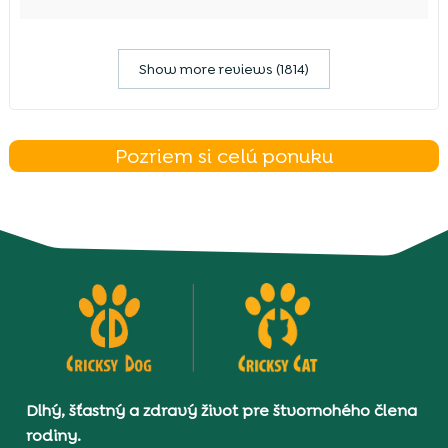
Show more reviews (1814)
Pozriem si celú ponuku
Dlhý, šťastný a zdravý život pre štvornohého člena
rodiny.