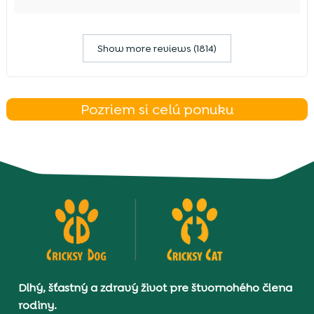
Show more reviews (1814)
Pozriem si celú ponuku
Dlhý, šťastný a zdravý život pre štvornohého člena
rodiny.