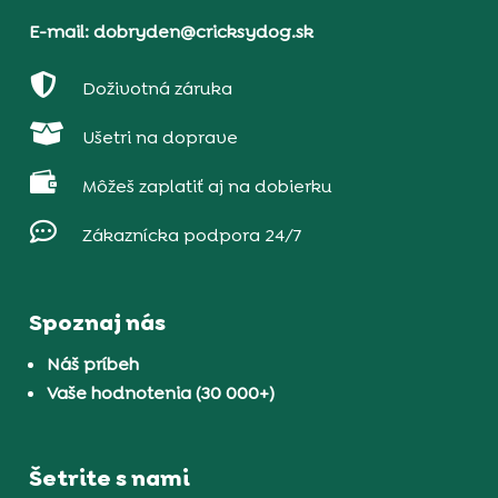
E-mail: dobryden@cricksydog.sk

Doživotná záruka

Ušetri na doprave

Môžeš zaplatiť aj na dobierku

Zákaznícka podpora 24/7
Spoznaj nás
Náš príbeh
Vaše hodnotenia (30 000+)
Šetrite s nami