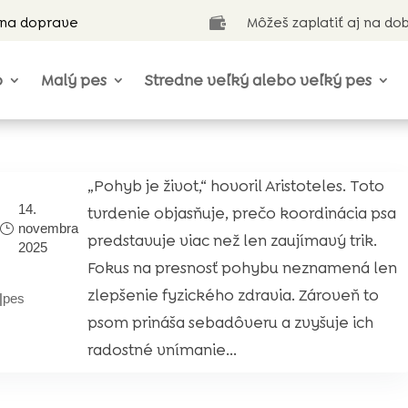
 na doprave
Môžeš zaplatiť aj na do

o
Malý pes
Stredne veľký alebo veľký pes
„Pohyb je život,“ hovoril Aristoteles. Toto
14.
tvrdenie objasňuje, prečo koordinácia psa
novembra
predstavuje viac než len zaujímavý trik.
2025
Fokus na presnosť pohybu neznamená len
zlepšenie fyzického zdravia. Zároveň to
|
pes
psom prináša sebadôveru a zvyšuje ich
radostné vnímanie...