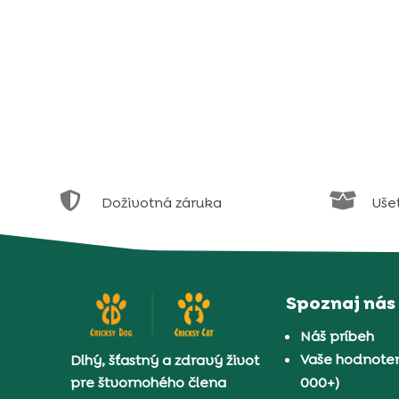


Doživotná záruka
Uše
Spoznaj nás
Náš príbeh
Vaše hodnoten
Dlhý, šťastný a zdravý život
pre štvornohého člena
000+)