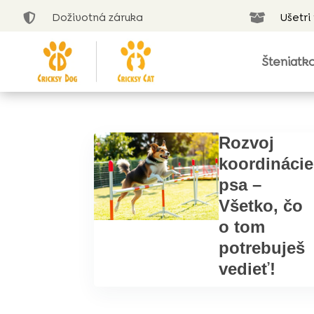
Doživotná záruka
Ušetri


Šteniatk
Rozvoj
koordinácie
psa –
Všetko, čo
o tom
potrebuješ
vedieť!