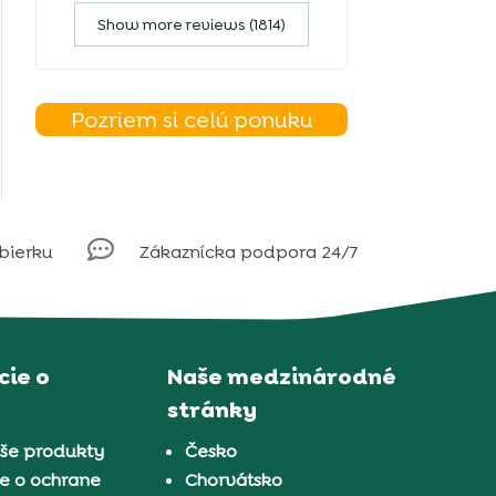
Show more reviews (1814)
Pozriem si celú ponuku

obierku
Zákaznícka podpora 24/7
ie o
Naše medzinárodné
stránky
aše produkty
Česko
e o ochrane
Chorvátsko