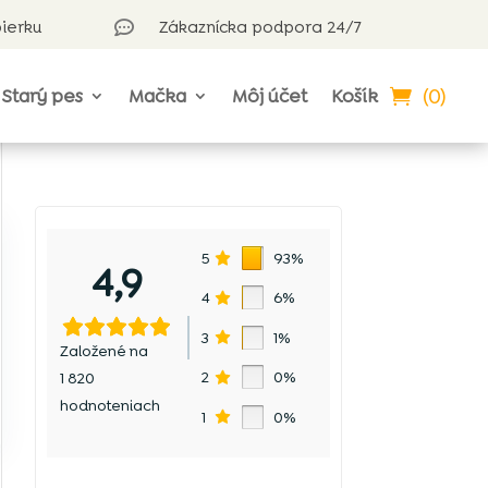
bierku
Zákaznícka podpora 24/7

(0)
Starý pes
Mačka
Môj účet
Košík
5
93%
4,9
4
6%
3
1%
Založené na
2
0%
1 820
hodnoteniach
1
0%