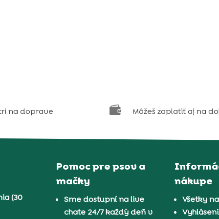

tri na doprave
Môžeš zaplatiť aj na d
Pomoc pre psov a
Informác
mačky
nákupe
ia (30
Sme dostupní na live
Všetky n
chate 24/7 každý deň v
Vyhláseni