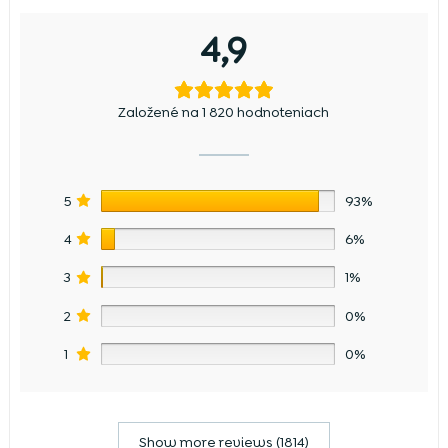
4,9
Založené na 1 820 hodnoteniach
5
93%
4
6%
3
1%
2
0%
1
0%
Show more reviews (1814)