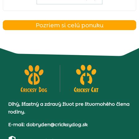
Pozriem si celú ponuku
Dlhý, šťastný a zdravý život pre štvornohého člena
rodiny.
E-mail: dobryden@cricksydog.sk