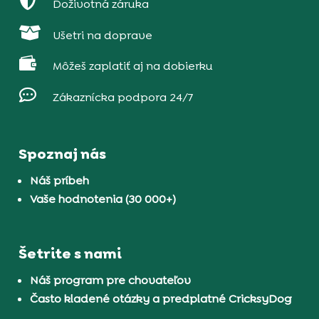

Doživotná záruka

Ušetri na doprave

Môžeš zaplatiť aj na dobierku

Zákaznícka podpora 24/7
Spoznaj nás
Náš príbeh
Vaše hodnotenia (30 000+)
Šetrite s nami
Náš program pre chovateľov
Často kladené otázky a predplatné CricksyDog