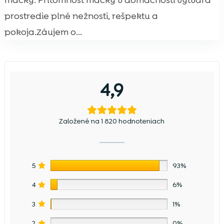
mačky. Prítomnosť mačky v domácnosti vytvára
prostredie plné nežnosti, rešpektu a
pokoja.Záujem o...
4,9
Založené na 1 820 hodnoteniach
5
93%
4
6%
3
1%
2
0%