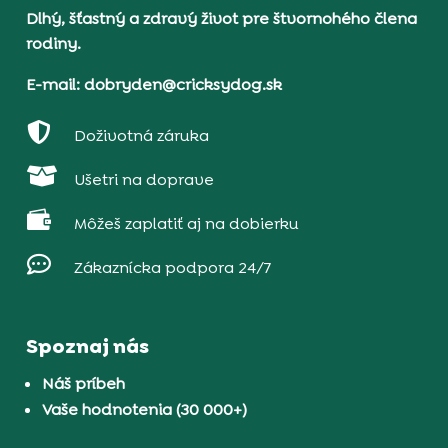
Dlhý, šťastný a zdravý život pre štvornohého člena
rodiny.
E-mail: dobryden@cricksydog.sk

Doživotná záruka

Ušetri na doprave

Môžeš zaplatiť aj na dobierku

Zákaznícka podpora 24/7
Spoznaj nás
Náš príbeh
Vaše hodnotenia (30 000+)