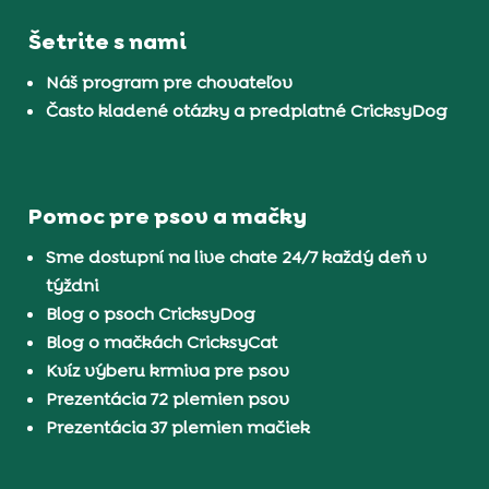
Šetrite s nami
Náš program pre chovateľov
Často kladené otázky a predplatné CricksyDog
Pomoc pre psov a mačky
Sme dostupní na live chate 24/7 každý deň v
týždni
Blog o psoch CricksyDog
Blog o mačkách CricksyCat
Kvíz výberu krmiva pre psov
Prezentácia 72 plemien psov
Prezentácia 37 plemien mačiek