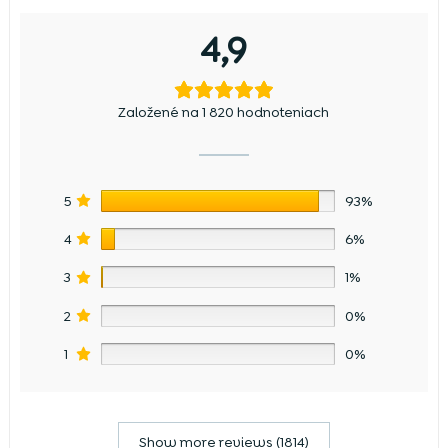
4,9
Založené na 1 820 hodnoteniach
5
93%
4
6%
3
1%
2
0%
1
0%
Show more reviews (1814)