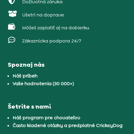

Doživotná záruka

Ušetri na doprave

Môžeš zaplatiť aj na dobierku

Zákaznícka podpora 24/7
Spoznaj nás
Náš príbeh
Vaše hodnotenia (30 000+)
Šetrite s nami
Náš program pre chovateľov
Často kladené otázky a predplatné CricksyDog