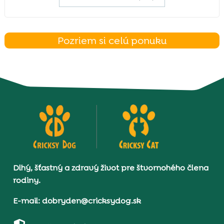
Pozriem si celú ponuku
Dlhý, šťastný a zdravý život pre štvornohého člena
rodiny.
E-mail: dobryden@cricksydog.sk