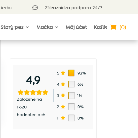
bierku
Zákaznícka podpora 24/7

(0)
Starý pes
Mačka
Môj účet
Košík
5
93%
4,9
4
6%
3
1%
Založené na
2
0%
1 820
hodnoteniach
1
0%