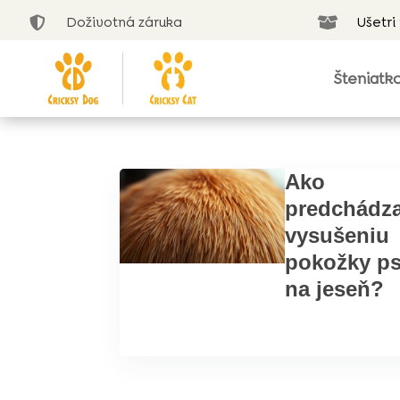
Doživotná záruka
Ušetri


Šteniatk
Ako
predchádz
vysušeniu
pokožky p
na jeseň?