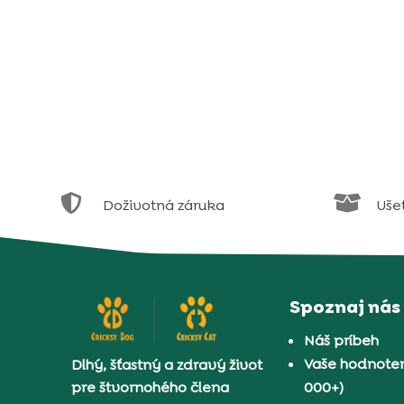


Doživotná záruka
Uše
Spoznaj nás
Náš príbeh
Vaše hodnoten
Dlhý, šťastný a zdravý život
pre štvornohého člena
000+)