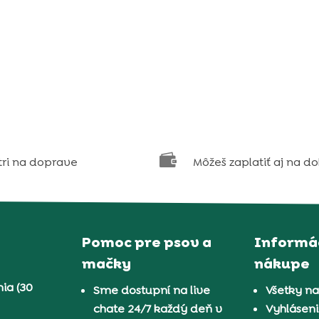

tri na doprave
Môžeš zaplatiť aj na d
Pomoc pre psov a
Informác
mačky
nákupe
ia (30
Sme dostupní na live
Všetky n
chate 24/7 každý deň v
Vyhláseni