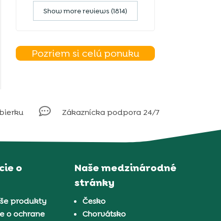
Show more reviews (1814)
Pozriem si celú ponuku

obierku
Zákaznícka podpora 24/7
ie o
Naše medzinárodné
stránky
aše produkty
Česko
e o ochrane
Chorvátsko