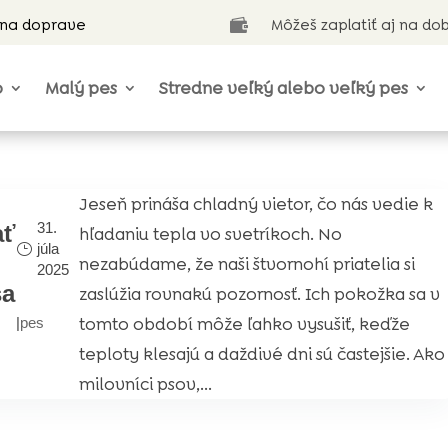
 na doprave
Môžeš zaplatiť aj na do

o
Malý pes
Stredne veľký alebo veľký pes
Jeseň prináša chladný vietor, čo nás vedie k
31.
ať
hľadaniu tepla vo svetríkoch. No
júla
nezabúdame, že naši štvornohí priatelia si
2025
sa
zaslúžia rovnakú pozornosť. Ich pokožka sa v
tomto období môže ľahko vysušiť, keďže
|
pes
teploty klesajú a daždivé dni sú častejšie. Ako
milovníci psov,...