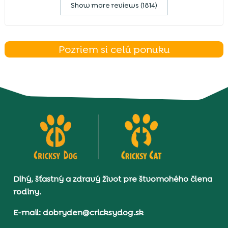
Show more reviews (1814)
Pozriem si celú ponuku
Dlhý, šťastný a zdravý život pre štvornohého člena
rodiny.
E-mail: dobryden@cricksydog.sk