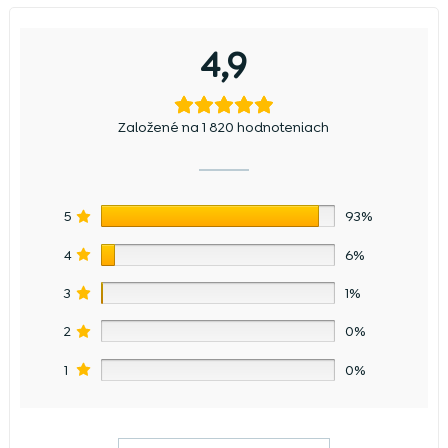
4,9
Založené na 1 820 hodnoteniach
5
93%
4
6%
3
1%
2
0%
1
0%