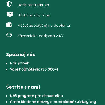

Doživotná záruka

Ušetri na doprave

Môžeš zaplatiť aj na dobierku

Zákaznícka podpora 24/7
Spoznaj nás
Náš príbeh
Vaše hodnotenia (30 000+)
Šetrite s nami
Náš program pre chovateľov
Často kladené otázky a predplatné CricksyDog