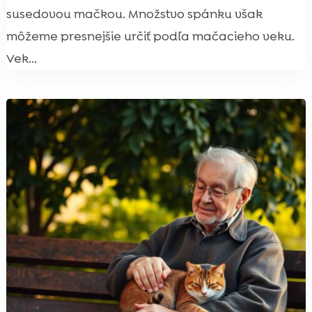
susedovou mačkou. Množstvo spánku však
môžeme presnejšie určiť podľa mačacieho veku.
Vek...