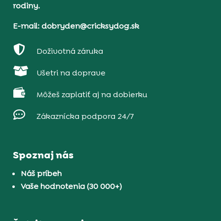
rodiny.
E-mail: dobryden@cricksydog.sk

Doživotná záruka

Ušetri na doprave

Môžeš zaplatiť aj na dobierku

Zákaznícka podpora 24/7
Spoznaj nás
Náš príbeh
Vaše hodnotenia (30 000+)