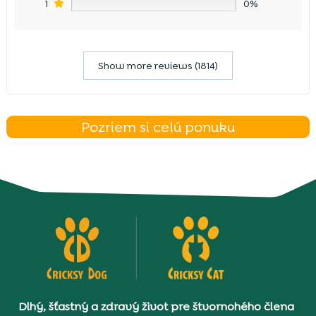
1
0%
Show more reviews (1814)
Pozriem si celú ponuku
Dlhý, šťastný a zdravý život pre štvornohého člena