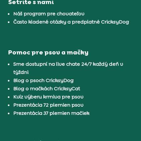
Šetrite s nami
Náš program pre chovateľov
Často kladené otázky a predplatné CricksyDog
Pomoc pre psov a mačky
Sme dostupní na live chate 24/7 každý deň v
týždni
Blog o psoch CricksyDog
Blog o mačkách CricksyCat
Kvíz výberu krmiva pre psov
Prezentácia 72 plemien psov
Prezentácia 37 plemien mačiek