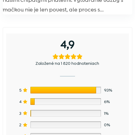
našimi chlpatými priateľmi. Vytváranie väzby s
mačkou nie je len povest, ale proces s...
4,9
Založené na 1 820 hodnoteniach
5
93%
4
6%
3
1%
2
0%