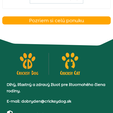
Pozriem si celú ponuku
Dlhý, šťastný a zdravý život pre štvornohého člena
rodiny.
E-mail: dobryden@cricksydog.sk