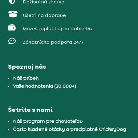

Doživotná záruka

Ušetri na doprave

Môžeš zaplatiť aj na dobierku

Zákaznícka podpora 24/7
Spoznaj nás
Náš príbeh
Vaše hodnotenia (30 000+)
Šetrite s nami
Náš program pre chovateľov
Často kladené otázky a predplatné CricksyDog