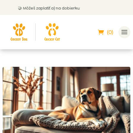
🤝 Môžeš zaplatiť aj na dobierku
(0)