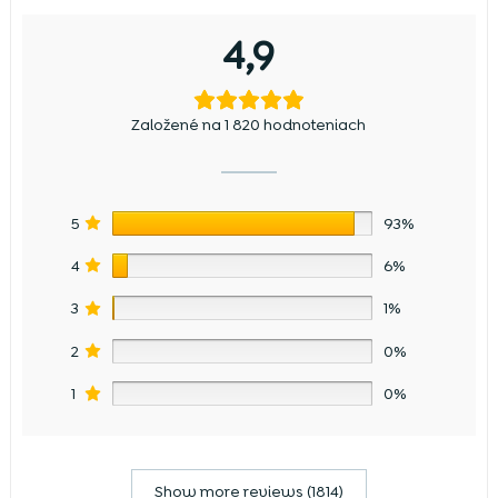
4,9
Založené na 1 820 hodnoteniach
5
93%
4
6%
3
1%
2
0%
1
0%
Show more reviews (1814)