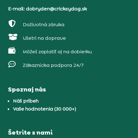
E-mail: dobryden@cricksydog.sk

Doživotná záruka

Ušetri na doprave

Môžeš zaplatiť aj na dobierku

Zákaznícka podpora 24/7
Spoznaj nás
Náš príbeh
Vaše hodnotenia (30 000+)
Šetrite s nami