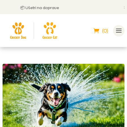
📦 Ušetri na doprave
🤝 M
(0)