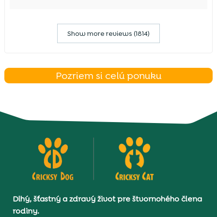
Show more reviews (1814)
Pozriem si celú ponuku
Dlhý, šťastný a zdravý život pre štvornohého člena
rodiny.