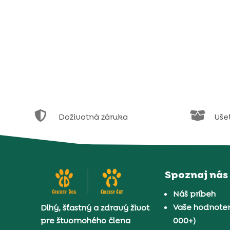


Doživotná záruka
Uše
Spoznaj nás
Náš príbeh
Vaše hodnoten
Dlhý, šťastný a zdravý život
pre štvornohého člena
000+)