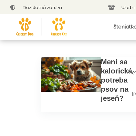
Doživotná záruka
Ušetri


Šteniatk
Mení sa
kalorická
potreba
psov na
|
p
jeseň?