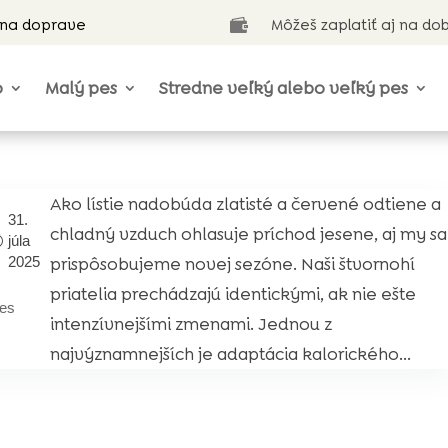
 na doprave
Môžeš zaplatiť aj na do

o
Malý pes
Stredne veľký alebo veľký pes
Ako lístie nadobúda zlatisté a červené odtiene a
31.
chladný vzduch ohlasuje príchod jesene, aj my sa
júla
prispôsobujeme novej sezóne. Naši štvornohí
2025
priatelia prechádzajú identickými, ak nie ešte
es
intenzívnejšími zmenami. Jednou z
najvýznamnejších je adaptácia kalorického...