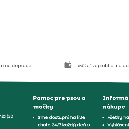

tri na doprave
Môžeš zaplatiť aj na d
Pomoc pre psov a
Informác
mačky
nákupe
ia (30
Sme dostupní na live
Všetky n
chate 24/7 každý deň v
Vyhláseni