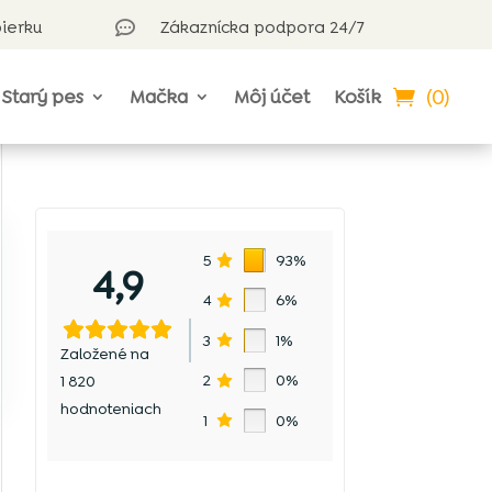
bierku
Zákaznícka podpora 24/7

(0)
Starý pes
Mačka
Môj účet
Košík
5
93%
4,9
4
6%
3
1%
Založené na
2
0%
1 820
hodnoteniach
1
0%