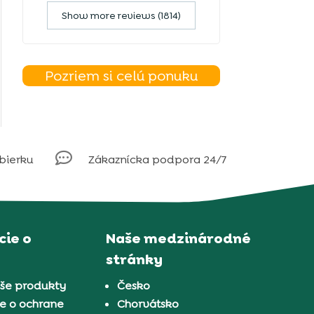
Show more reviews (1814)
Pozriem si celú ponuku

obierku
Zákaznícka podpora 24/7
ie o
Naše medzinárodné
stránky
aše produkty
Česko
e o ochrane
Chorvátsko