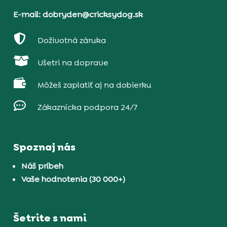
E-mail: dobryden@cricksydog.sk

Doživotná záruka

Ušetri na doprave

Môžeš zaplatiť aj na dobierku

Zákaznícka podpora 24/7
Spoznaj nás
Náš príbeh
Vaše hodnotenia (30 000+)
Šetrite s nami