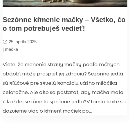
Sezónne kŕmenie mačky – Všetko, čo
o tom potrebuješ vedieť!
25. apríla 2025
|
mačka
Viete, že menenie stravy mačky podľa ročných
období môže prospieť jej zdraviu? Sezónne jedlá
sú kľúčové pre skvelú kondíciu vášho miláčika
celoročne. Ale ako sa postarať, aby mačka mala
v každej sezóne to správne jedlo?V tomto texte sa
dozvieme viac o kŕmení mačiek po...