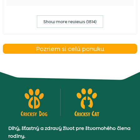
Show more reviews (1814)
Pozriem si celú ponuku
Dlhý, šťastný a zdravý život pre štvornohého člena
rodiny.