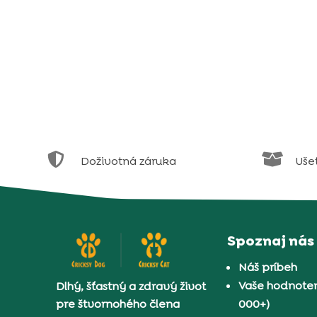


Doživotná záruka
Uše
Spoznaj nás
Náš príbeh
Vaše hodnoten
Dlhý, šťastný a zdravý život
pre štvornohého člena
000+)