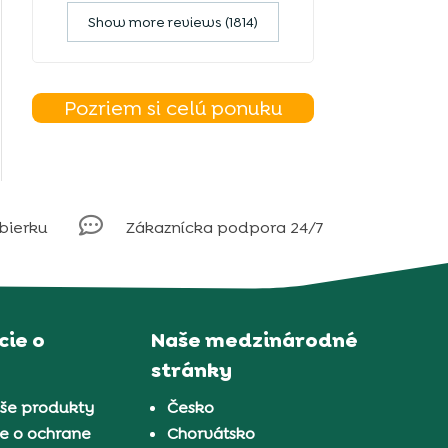
Show more reviews (1814)
Pozriem si celú ponuku

obierku
Zákaznícka podpora 24/7
ie o
Naše medzinárodné
stránky
aše produkty
Česko
e o ochrane
Chorvátsko