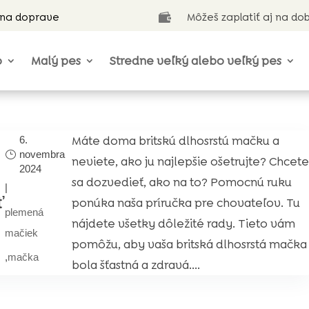
 na doprave
Môžeš zaplatiť aj na do

o
Malý pes
Stredne veľký alebo veľký pes
Máte doma britskú dlhosrstú mačku a
6.
novembra
neviete, ako ju najlepšie ošetrujte? Chcet
2024
sa dozvedieť, ako na to? Pomocnú ruku
|
ť
ponúka naša príručka pre chovateľov. Tu
plemená
nájdete všetky dôležité rady. Tieto vám
mačiek
pomôžu, aby vaša britská dlhosrstá mačka
,
mačka
bola šťastná a zdravá....