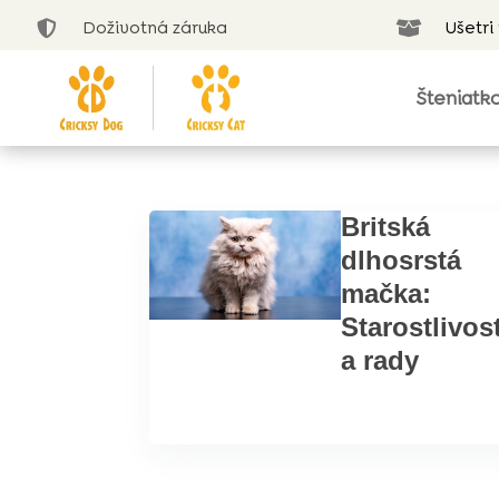
Doživotná záruka
Ušetri


Šteniatk
Britská
dlhosrstá
mačka:
Starostlivos
a rady