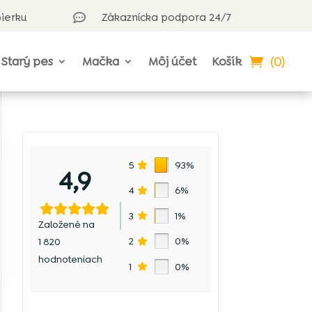
bierku
Zákaznícka podpora 24/7

(0)
Starý pes
Mačka
Môj účet
Košík
e
5
93%
4,9
4
6%
3
1%
Založené na
2
0%
1 820
hodnoteniach
1
0%