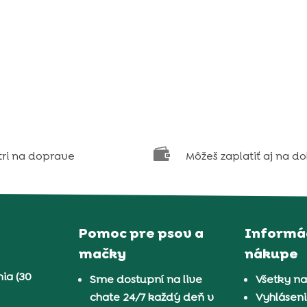

tri na doprave
Môžeš zaplatiť aj na d
Pomoc pre psov a
Informác
mačky
nákupe
ia (30
Sme dostupní na live
Všetky n
chate 24/7 každý deň v
Vyhláseni