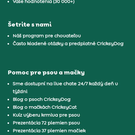
Vaše hodnotenia (30 000+)
Šetrite s nami
Náš program pre chovateľov
Často kladené otázky a predplatné CricksyDog
Pomoc pre psov a mačky
Sme dostupní na live chate 24/7 každý deň v
týždni
Blog o psoch CricksyDog
Blog o mačkách CricksyCat
Kvíz výberu krmiva pre psov
Prezentácia 72 plemien psov
Prezentácia 37 plemien mačiek