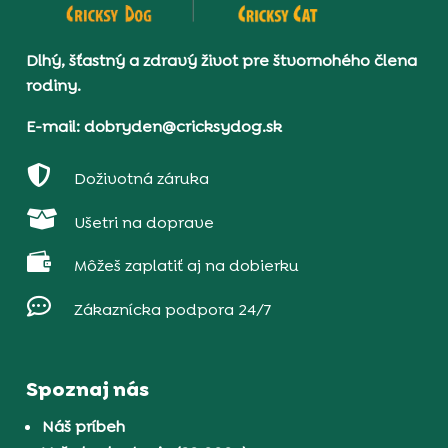
Dlhý, šťastný a zdravý život pre štvornohého člena
rodiny.
E-mail: dobryden@cricksydog.sk

Doživotná záruka

Ušetri na doprave

Môžeš zaplatiť aj na dobierku

Zákaznícka podpora 24/7
Spoznaj nás
Náš príbeh