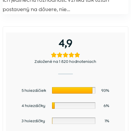
ich jedinečnú rozhodnosť. Vzniká tak vzťah
postavený na dôvere, nie...
4,9
Založené na 1 820 hodnoteniach
5 hviezdičiek
93%
4 hviezdičky
6%
3 hviezdičky
1%