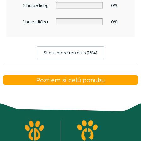
2 hviezdičky
0%
1 hviezdička
0%
Show more reviews (1814)
Pozriem si celú ponuku