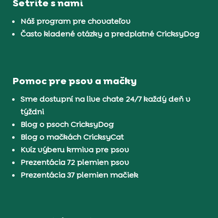
Šetrite s nami
Náš program pre chovateľov
Často kladené otázky a predplatné CricksyDog
Pomoc pre psov a mačky
Sme dostupní na live chate 24/7 každý deň v
týždni
Blog o psoch CricksyDog
Blog o mačkách CricksyCat
Kvíz výberu krmiva pre psov
Prezentácia 72 plemien psov
Prezentácia 37 plemien mačiek