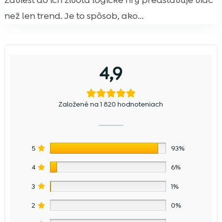
Zaviesť do ich života logické hry predstavuje viac
než len trend. Je to spôsob, ako...
4,9
Založené na 1 820 hodnoteniach
5
93%
4
6%
3
1%
2
0%