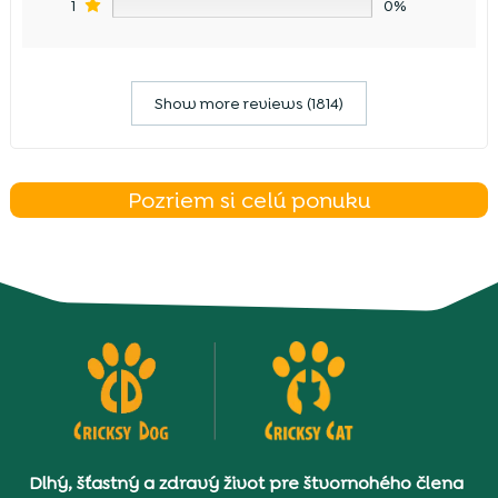
1
0%
Show more reviews (1814)
Pozriem si celú ponuku
Dlhý, šťastný a zdravý život pre štvornohého člena