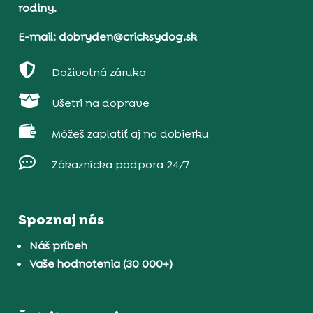
rodiny.
E-mail: dobryden@cricksydog.sk

Doživotná záruka

Ušetri na doprave

Môžeš zaplatiť aj na dobierku

Zákaznícka podpora 24/7
Spoznaj nás
Náš príbeh
Vaše hodnotenia (30 000+)