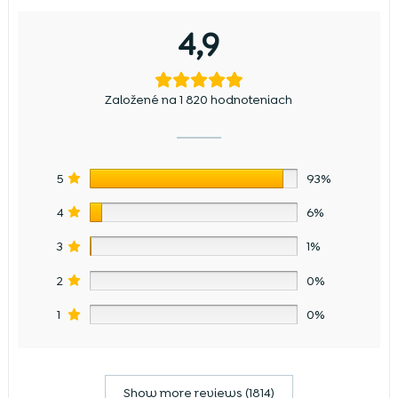
4,9
Založené na 1 820 hodnoteniach
5
93%
4
6%
3
1%
2
0%
1
0%
Show more reviews (1814)