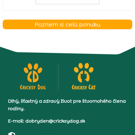
Pozriem si celú ponuku
Dlhý, šťastný a zdravý život pre štvornohého člena
rodiny.
E-mail: dobryden@cricksydog.sk