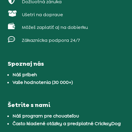

Doživotná záruka

Ušetri na doprave

Môžeš zaplatiť aj na dobierku

Zákaznícka podpora 24/7
Spoznaj nás
Náš príbeh
Vaše hodnotenia (30 000+)
Šetrite s nami
Náš program pre chovateľov
Často kladené otázky a predplatné CricksyDog