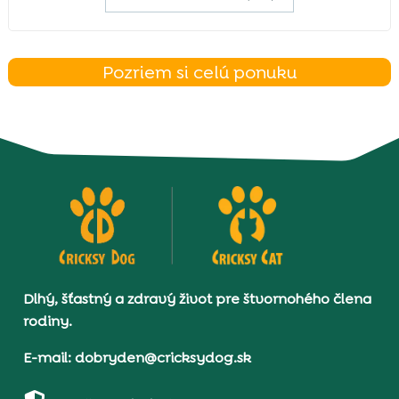
Pozriem si celú ponuku
Dlhý, šťastný a zdravý život pre štvornohého člena
rodiny.
E-mail: dobryden@cricksydog.sk