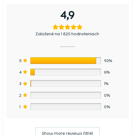
4,9
Založené na 1 820 hodnoteniach
5
93%
4
6%
3
1%
2
0%
1
0%
Show more reviews (1814)