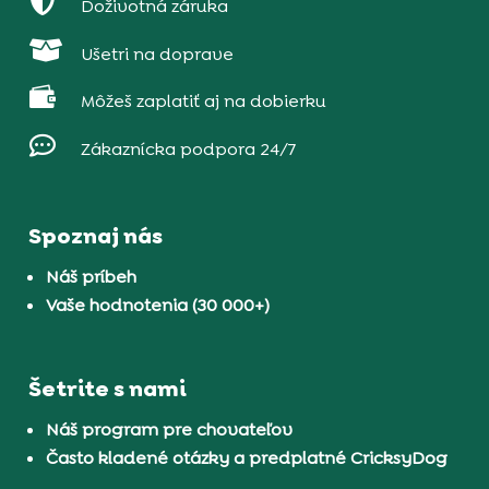

Doživotná záruka

Ušetri na doprave

Môžeš zaplatiť aj na dobierku

Zákaznícka podpora 24/7
Spoznaj nás
Náš príbeh
Vaše hodnotenia (30 000+)
Šetrite s nami
Náš program pre chovateľov
Často kladené otázky a predplatné CricksyDog