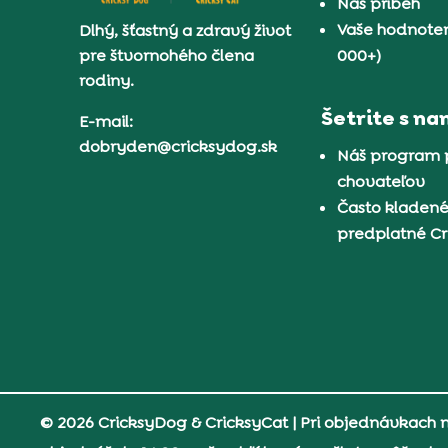
Náš príbeh
Vaše hodnoten
Dlhý, šťastný a zdravý život
pre štvornohého člena
000+)
rodiny.
Šetrite s na
E-mail:
dobryden@cricksydog.sk
Náš program 
chovateľov
Často kladené
predplatné C
© 2026 CricksyDog & CricksyCat
| Pri objednávkach