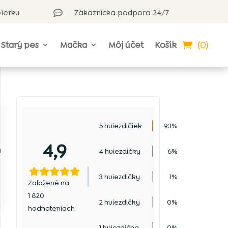
bierku
Zákaznícka podpora 24/7

(0)
Starý pes
Mačka
Môj účet
Košík
5 hviezdičiek
93%
4,9
h
4 hviezdičky
6%
3 hviezdičky
1%
Založené na
1 820
2 hviezdičky
0%
hodnoteniach
1 hviezdička
0%