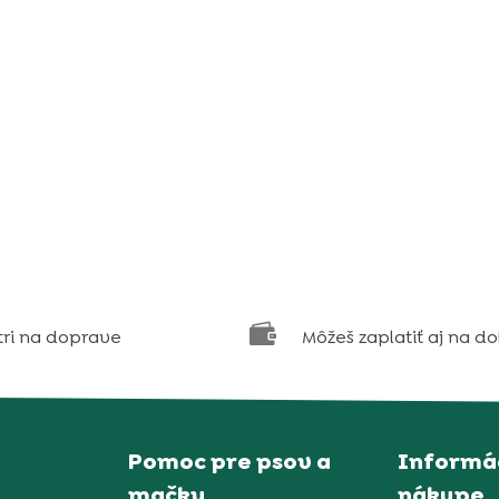

tri na doprave
Môžeš zaplatiť aj na d
Pomoc pre psov a
Informác
mačky
nákupe