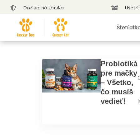
Doživotná záruka
Ušetri


Šteniatk
Probiotiká
pre mačky
– Všetko,
čo musíš
vedieť!
|