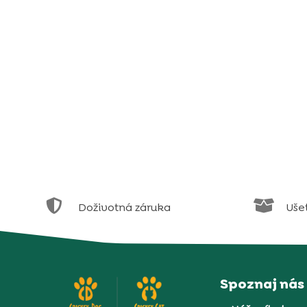


Doživotná záruka
Uše
Spoznaj nás