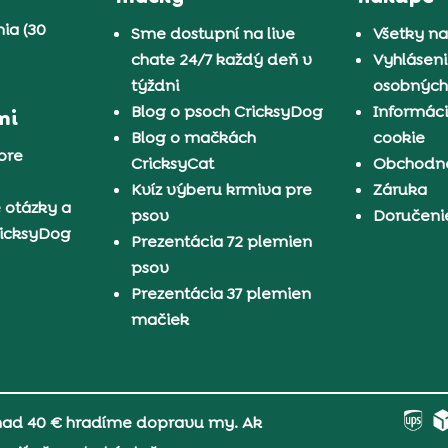
ia (30
Sme dostupní na live
Všetky n
chate 24/7 každý deň v
Vyhláseni
týždni
osobných
Blog o psoch CricksyDog
Informáci
mi
Blog o mačkách
cookie
pre
CricksyCat
Obchodn
Kvíz výberu krmiva pre
Záruka
 otázky a
psov
Doručeni
ricksyDog
Prezentácia 72 plemien
psov
Prezentácia 37 plemien
mačiek
 nad 40 € hradíme dopravu my. Ak