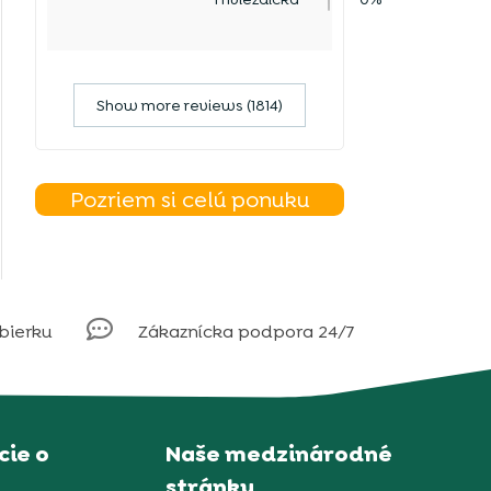
Show more reviews (1814)
Pozriem si celú ponuku

obierku
Zákaznícka podpora 24/7
ie o
Naše medzinárodné
stránky