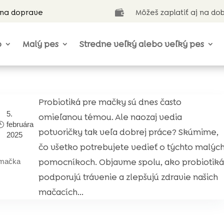
 na doprave
Môžeš zaplatiť aj na do

o
Malý pes
Stredne veľký alebo veľký pes
Probiotiká pre mačky sú dnes často
5.
omieľanou témou. Ale naozaj vedia
februára
potvoričky tak veľa dobrej práce? Skúmime,
2025
čo všetko potrebujete vedieť o týchto malýc
pomocníkoch. Objavme spolu, ako probiotiká
mačka
podporujú trávenie a zlepšujú zdravie našich
mačacích...