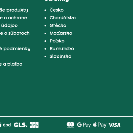
aše produkty
Česko
e o ochrane
Chorvátsko
 údajov
Grécko
e o súboroch
Maďarsko
Poľsko
é podmienky
Rumunsko
Slovinsko
e a platba