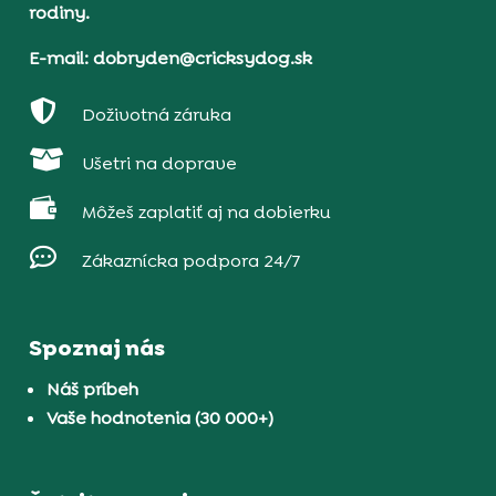
rodiny.
E-mail: dobryden@cricksydog.sk

Doživotná záruka

Ušetri na doprave

Môžeš zaplatiť aj na dobierku

Zákaznícka podpora 24/7
Spoznaj nás
Náš príbeh
Vaše hodnotenia (30 000+)