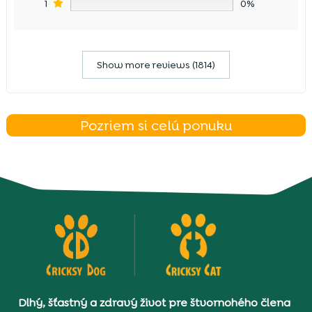
1
0%
Show more reviews (1814)
Pozriem si celú ponuku
Dlhý, šťastný a zdravý život pre štvornohého člena