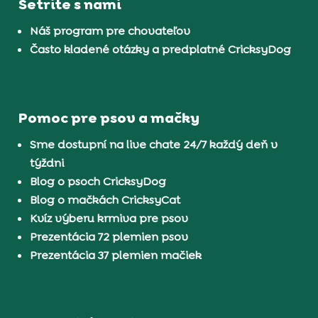
Šetrite s nami
Náš program pre chovateľov
Často kladené otázky a predplatné CricksyDog
Pomoc pre psov a mačky
Sme dostupní na live chate 24/7 každý deň v
týždni
Blog o psoch CricksyDog
Blog o mačkách CricksyCat
Kvíz výberu krmiva pre psov
Prezentácia 72 plemien psov
Prezentácia 37 plemien mačiek