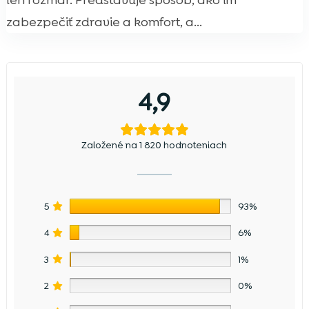
len rozmar. Predstavuje spôsob, ako im
zabezpečiť zdravie a komfort, a...
4,9
Založené na 1 820 hodnoteniach
5
93%
4
6%
3
1%
2
0%