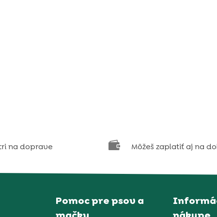

tri na doprave
Môžeš zaplatiť aj na d
Pomoc pre psov a
Informác
mačky
nákupe