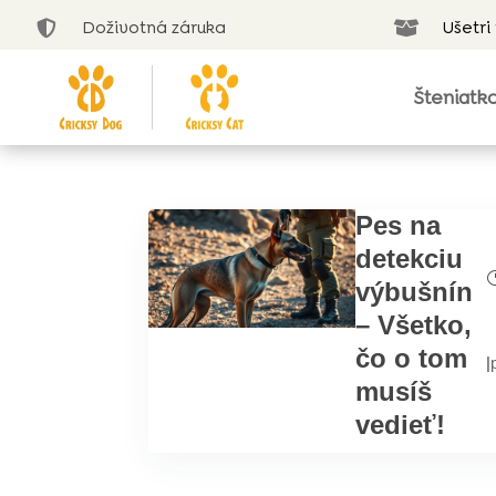
Doživotná záruka
Ušetri


Šteniatk
Pes na
detekciu
výbušnín
– Všetko,
čo o tom
|
musíš
vedieť!