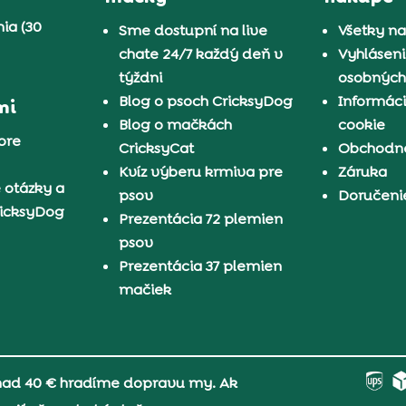
ia (30
Sme dostupní na live
Všetky n
chate 24/7 každý deň v
Vyhláseni
týždni
osobných
Blog o psoch CricksyDog
Informáci
mi
Blog o mačkách
cookie
pre
CricksyCat
Obchodn
Kvíz výberu krmiva pre
Záruka
 otázky a
psov
Doručeni
ricksyDog
Prezentácia 72 plemien
psov
Prezentácia 37 plemien
mačiek
 nad 40 € hradíme dopravu my. Ak