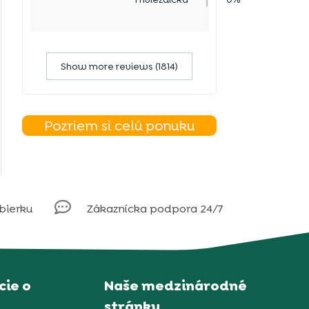
Show more reviews (1814)
Pozriem si celú ponuku

obierku
Zákaznícka podpora 24/7
ie o
Naše medzinárodné
stránky