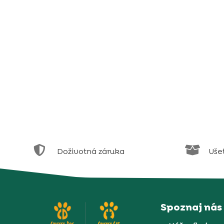


Doživotná záruka
Uše
Spoznaj nás