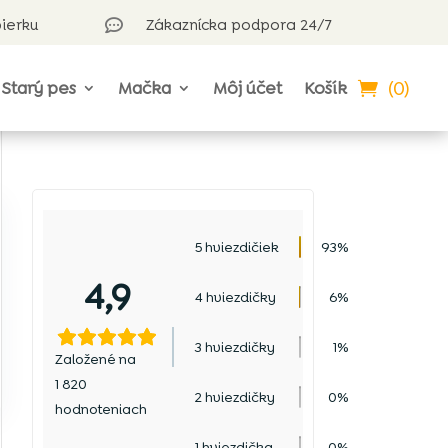
bierku
Zákaznícka podpora 24/7

(0)
Starý pes
Mačka
Môj účet
Košík
5 hviezdičiek
93%
4,9
4 hviezdičky
6%
3 hviezdičky
1%
Založené na
1 820
2 hviezdičky
0%
hodnoteniach
1 hviezdička
0%