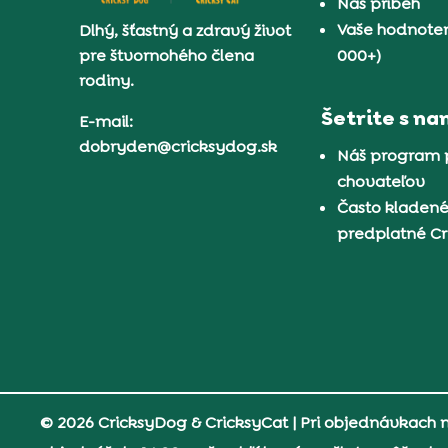
Náš príbeh
Vaše hodnoten
Dlhý, šťastný a zdravý život
pre štvornohého člena
000+)
rodiny.
Šetrite s na
E-mail:
dobryden@cricksydog.sk
Náš program 
chovateľov
Často kladené
predplatné C
© 2026 CricksyDog & CricksyCat
| Pri objednávkach