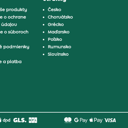
aše produkty
Česko
e o ochrane
Chorvátsko
 údajov
Grécko
e o súboroch
Maďarsko
Poľsko
é podmienky
Rumunsko
Slovinsko
e a platba