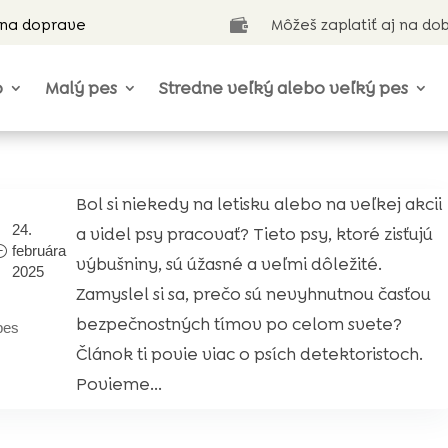
 na doprave
Môžeš zaplatiť aj na do

o
Malý pes
Stredne veľký alebo veľký pes
Bol si niekedy na letisku alebo na veľkej akcii
24.
a videl psy pracovať? Tieto psy, ktoré zisťujú
februára
výbušniny, sú úžasné a veľmi dôležité.
2025
Zamyslel si sa, prečo sú nevyhnutnou časťou
bezpečnostných tímov po celom svete?
pes
Článok ti povie viac o psích detektoristoch.
Povieme...