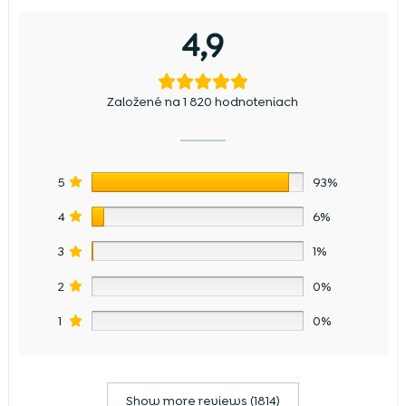
4,9
Založené na 1 820 hodnoteniach
5
93%
4
6%
3
1%
2
0%
1
0%
Show more reviews (1814)