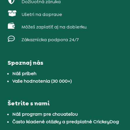

Doživotná záruka

Ušetri na doprave

Môžeš zaplatiť aj na dobierku

Zákaznícka podpora 24/7
Spoznaj nás
Náš príbeh
Vaše hodnotenia (30 000+)
Šetrite s nami
Náš program pre chovateľov
Často kladené otázky a predplatné CricksyDog