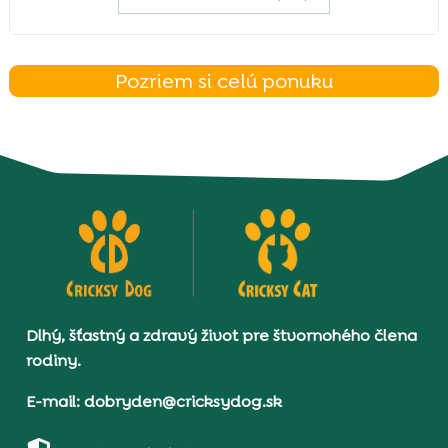
Pozriem si celú ponuku
Dlhý, šťastný a zdravý život pre štvornohého člena
rodiny.
E-mail: dobryden@cricksydog.sk