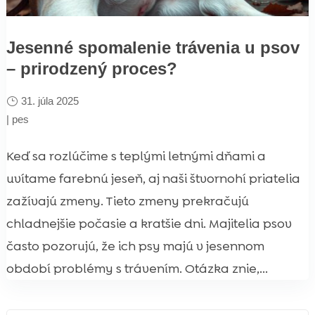
Jesenné spomalenie trávenia u psov
– prirodzený proces?
31. júla 2025
|
pes
Keď sa rozlúčime s teplými letnými dňami a
uvítame farebnú jeseň, aj naši štvornohí priatelia
zažívajú zmeny. Tieto zmeny prekračujú
chladnejšie počasie a kratšie dni. Majitelia psov
často pozorujú, že ich psy majú v jesennom
období problémy s trávením. Otázka znie,...