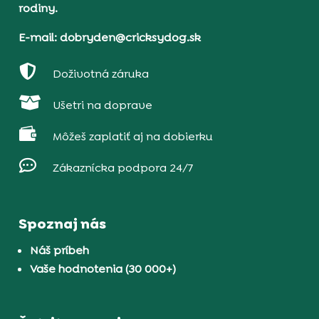
rodiny.
E-mail: dobryden@cricksydog.sk

Doživotná záruka

Ušetri na doprave

Môžeš zaplatiť aj na dobierku

Zákaznícka podpora 24/7
Spoznaj nás
Náš príbeh
Vaše hodnotenia (30 000+)