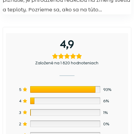
pĺznutie, je prirodzenou reakciou na zmeny svetla
a teploty. Pozrieme sa, ako sa na túto...
4,9
Založené na 1 820 hodnoteniach
5
93%
4
6%
3
1%
2
0%