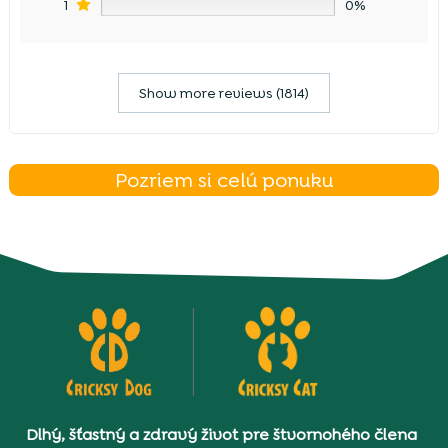
1
0%
Show more reviews (1814)
Pozriem si celú ponuku
Dlhý, šťastný a zdravý život pre štvornohého člena