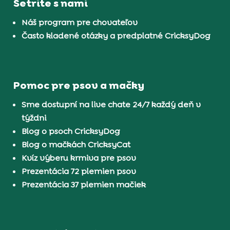
Šetrite s nami
Náš program pre chovateľov
Často kladené otázky a predplatné CricksyDog
Pomoc pre psov a mačky
Sme dostupní na live chate 24/7 každý deň v
týždni
Blog o psoch CricksyDog
Blog o mačkách CricksyCat
Kvíz výberu krmiva pre psov
Prezentácia 72 plemien psov
Prezentácia 37 plemien mačiek