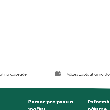

tri na doprave
Môžeš zaplatiť aj na d
Pomoc pre psov a
Informác
mačky
nákupe