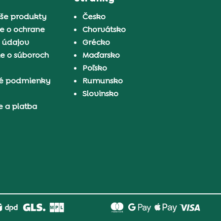
aše produkty
Česko
e o ochrane
Chorvátsko
 údajov
Grécko
e o súboroch
Maďarsko
Poľsko
é podmienky
Rumunsko
Slovinsko
e a platba