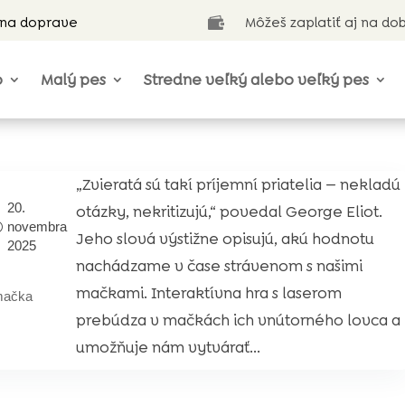
 na doprave
Môžeš zaplatiť aj na do

o
Malý pes
Stredne veľký alebo veľký pes
„Zvieratá sú takí príjemní priatelia — nekladú
20.
otázky, nekritizujú,“ povedal George Eliot.
novembra
Jeho slová výstižne opisujú, akú hodnotu
2025
nachádzame v čase strávenom s našimi
mačkami. Interaktívna hra s laserom
ačka
prebúdza v mačkách ich vnútorného lovca a
umožňuje nám vytvárať...