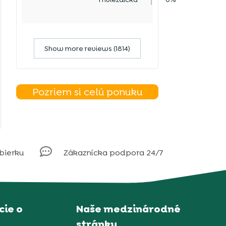
Show more reviews (1814)
Pozriem si celú ponuku

obierku
Zákaznícka podpora 24/7
ie o
Naše medzinárodné
stránky