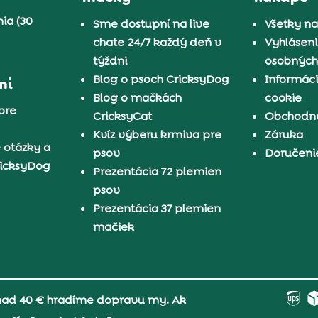
ia (30
Sme dostupní na live
Všetky n
chate 24/7 každý deň v
Vyhláseni
týždni
osobných
Blog o psoch CricksyDog
Informáci
mi
Blog o mačkách
cookie
pre
CricksyCat
Obchodn
Kvíz výberu krmiva pre
Záruka
 otázky a
psov
Doručeni
ricksyDog
Prezentácia 72 plemien
psov
Prezentácia 37 plemien
mačiek
 nad 40 € hradíme dopravu my. Ak