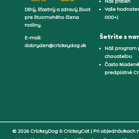
Náš príbeh
Vaše hodnoten
Dlhý, šťastný a zdravý život
pre štvornohého člena
000+)
rodiny.
Šetrite s na
E-mail:
dobryden@cricksydog.sk
Náš program 
chovateľov
Často kladené
predplatné C
© 2026 CricksyDog & CricksyCat
| Pri objednávkach