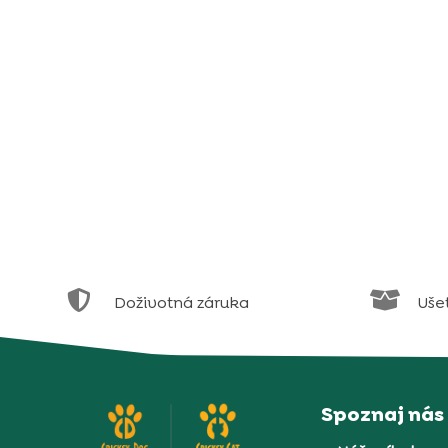


Doživotná záruka
Uše
Spoznaj nás