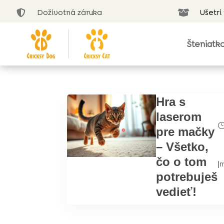
Doživotná záruka
Ušetri


Šteniatk
Hra s
laserom
pre mačky
– Všetko,
čo o tom
|
m
potrebuješ
vedieť!