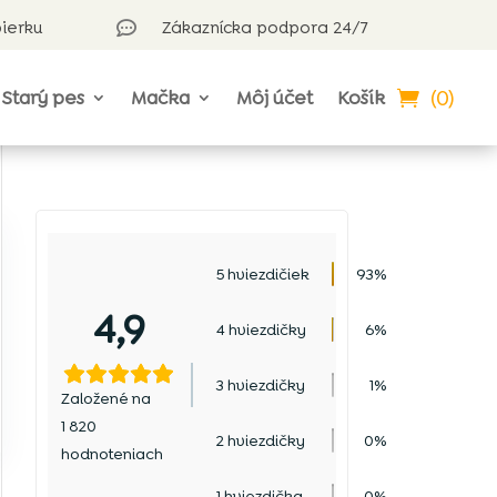
bierku
Zákaznícka podpora 24/7

(0)
Starý pes
Mačka
Môj účet
Košík
5 hviezdičiek
93%
4,9
4 hviezdičky
6%
3 hviezdičky
1%
Založené na
1 820
2 hviezdičky
0%
hodnoteniach
1 hviezdička
0%